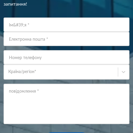
запитання!
Ім&#39;я
*
Електронна пошта
*
Номер телефону
Країна/регіон
*
повідомлення
*