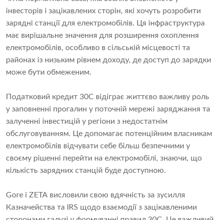
інвесторів і зацікавлених сторін, які хочуть розробити
зарядні станції для електромобілів. Ця інфраструктура
має вирішальне значення для розширення охоплення
електромобілів, особливо в сільській місцевості та
районах із низьким рівнем доходу, де доступ до зарядки
може бути обмеженим.
Податковий кредит 30C відіграє життєво важливу роль
у заповненні прогалин у поточній мережі заряджання та
залученні інвестицій у регіони з недостатнім
обслуговуванням. Це допомагає потенційним власникам
електромобілів відчувати себе більш безпечними у
своєму рішенні перейти на електромобілі, знаючи, що
кількість зарядних станцій буде доступною.
Gore і ZETA висловили свою вдячність за зусилля
Казначейства та IRS щодо взаємодії з зацікавленими
сторонами галузі у формуванні правил 30C. Це важливий