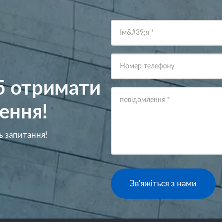
Ім&#39;я
*
Номер телефону
об отримати
повідомлення
*
ення!
ь запитання!
Зв'яжіться з нами