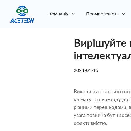
Компанія
Промисловість
Про нас
Вирішуйте 
Про нас
Стійкість
Стійкість
інтелектуа
2024-01-15
Використання всього пот
клімату та переходу до 
різними перешкодами, в
увага повинна бути зос
ефективністю.