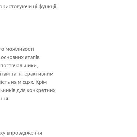
ристовуючи ці функції,
сто можливості
основних етапів
 постачальники,
ітам та інтерактивним
ть на місцях. Крім
льників для конкретних
ння.
піху впровадження