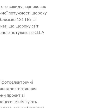
того викиду парникових
нячної потужності щороку
 близько 121 ГВт, а
ачає, що щороку світ
умарною потужністю США
і фотоелектричні
вання розгортанням
ни проектів і
роцеси, мінімізують