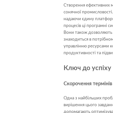
Створення ефективних м
сонячної промисловості
надаючи єдину платформу
процесів ці програмні с
Вони також дозволяють 
знаходиться в потрібном
управлінню ресурсами к
продуктивності та підвищ
Ключ до успіху 
Скорочення термінів
Одна з найбільших пробл
вирішення цього завданн
допомагають оптимізуват