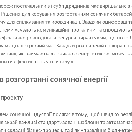
ереж постачальників і субпідрядників має вирішальне з
. Рішення для керування розгортанням сонячних батаре
 для спілкування та координації. Завдяки оцифровці т
истеми усувають комунікаційні прогалини та спрощують 
ефективно розподіляти ресурси, гарантуючи, що потрі
у місці в потрібний час. Завдяки розширеній співпраці 
омпанії, які займаються сонячною енергетикою, можуть 
ити ефективність у всій галузі.
в розгортанні сонячної енергії
 проекту
ем сонячної індустрії полягає в тому, щоб швидко реал
я вкрай важливі стандартизовані шаблони та автоматиза
и складні бізнес-процеси, такі як управління бюджета