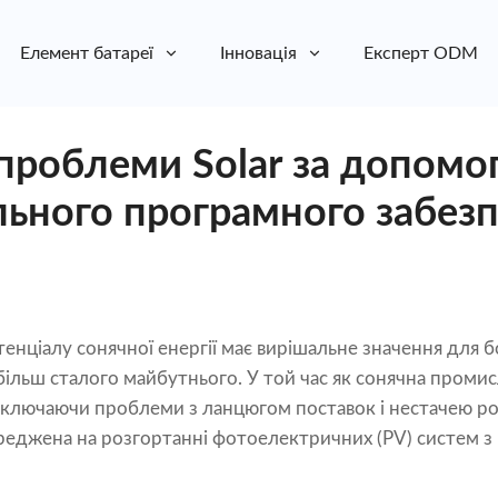
Елемент батареї
Інновація
Експерт ODM
проблеми Solar за допомо
льного програмного забез
енціалу сонячної енергії має вирішальне значення для б
більш сталого майбутнього. У той час як сонячна промис
ключаючи проблеми з ланцюгом поставок і нестачею робо
ереджена на розгортанні фотоелектричних (PV) систем 