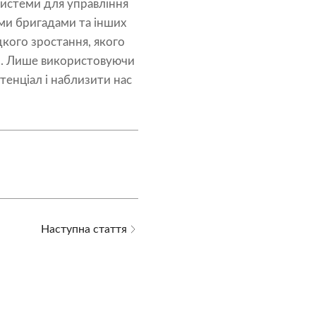
системи для управління
ми бригадами та інших
кого зростання, якого
и. Лише використовуючи
тенціал і наблизити нас
Наступна стаття