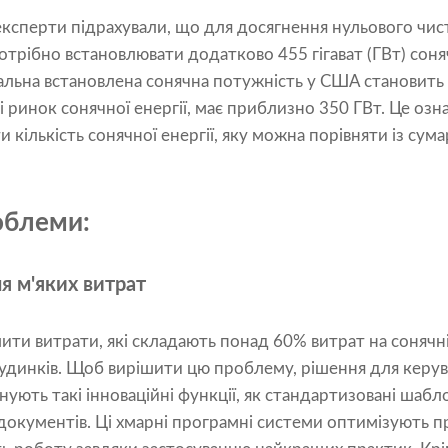
ксперти підрахували, що для досягнення нульового чис
потрібно встановлювати додатково 455 гігават (ГВт) со
альна встановлена ​​сонячна потужність у США становить
і ринок сонячної енергії, має приблизно 350 ГВт. Це озн
 кількість сонячної енергії, яку можна порівняти із с
роблеми:
я м'яких витрат
ити витрати, які складають понад 60% витрат на сонячн
удинків. Щоб вирішити цю проблему, рішення для керу
ують такі інноваційні функції, як стандартизовані шабло
окументів. Ці хмарні програмні системи оптимізують п