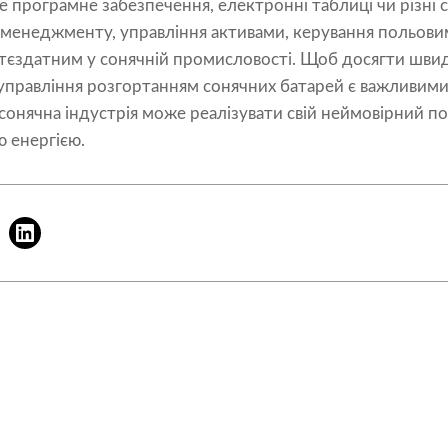
е програмне забезпечення, електронні таблиці чи різні 
 менеджменту, управління активами, керування польови
ттєздатним у сонячній промисловості. Щоб досягти швид
 управління розгортанням сонячних батарей є важливим
сонячна індустрія може реалізувати свій неймовірний по
ю енергією.