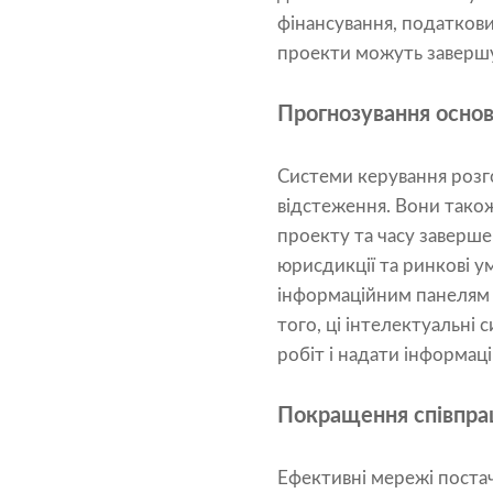
фінансування, податков
проекти можуть завершу
Прогнозування основ
Системи керування розг
відстеження. Вони тако
проекту та часу заверше
юрисдикції та ринкові у
інформаційним панелям 
того, ці інтелектуальні
робіт і надати інформа
Покращення співпра
Ефективні мережі постач