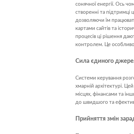
сонячної енергії. Ось ч
створенні та підтримці 
дозволяючи їм працюват
картами сайтів та істо
процесів ці рішення да
контролем. Це особливо в
Сила єдиного джере
Системи керування розг
хмарній архітектурі. Це
місцях, фінансами та ін
до швидшого та ефектив
Прийняття змін зара