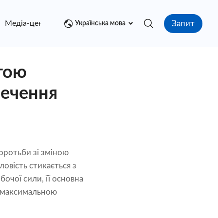
Запит
Медіа-центр
контакт
Українська мова
гою
печення
оротьби зі зміною
ловість стикається з
чої сили, її основна
з максимальною