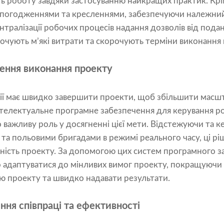
 роботу завдяки застосуванню найкращих практик. Крі
 погодженнями та кресленнями, забезпечуючи належний
нтралізації робочих процесів надання дозволів від пода
очують м’які витрати та скорочують терміни виконання 
ення виконання проекту
гії має швидко завершити проекти, щоб збільшити масшт
Інтелектуальне програмне забезпечення для керування 
о важливу роль у досягненні цієї мети. Відстежуючи та 
 та польовими бригадами в режимі реального часу, ці р
ність проекту. За допомогою цих систем програмного з
 адаптуватися до мінливих вимог проекту, покращуючи 
тю проекту та швидко надавати результати.
ння співпраці та ефективності