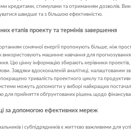
ими кредитами, стимулами та отриманням дозволів. Вико
ватися швидше та з більшою ефективністю.
них етапів проекту та термінів завершення
ортанням сонячної енергії пропонують більше, ніж про
ж використовують машинне навчання для прогнозування 
ння. Цю цінну інформацію збирають керівники проектів,
мови. Завдяки вдосконаленій аналітиці, налаштованим зв
покращено тривалість проектного циклу та продуктивніс
 системи можуть допомогти у виборі найкращих постача
цію для прийняття обґрунтованих рішень щодо фінансува
ці за допомогою ефективних мереж
альників і субпідрядників є життєво важливими для ус