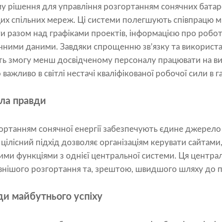
ому рішення для управління розгортанням сонячних бата
цих спільних мереж. Ці системи полегшують співпрацю 
и разом над графіками проектів, інформацією про робо
ричними даними. Завдяки спрощенню зв’язку та викорис
ють змогу менш досвідченому персоналу працювати на в
ажливо в світлі нестачі кваліфікованої робочої сили в га
ла правди
ортанням сонячної енергії забезпечують єдине джерело 
й цілісний підхід дозволяє організаціям керувати сайтам
шими функціями з однієї центральної системи. Ця центра
нішого розгортання та, зрештою, швидшого шляху до п
ди майбутнього успіху