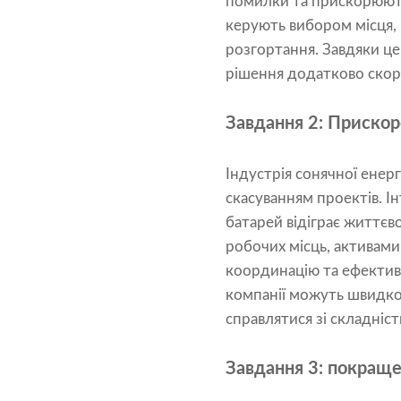
помилки та прискорюють
керують вибором місця,
розгортання. Завдяки це
рішення додатково скор
Завдання 2: Прискор
Індустрія сонячної енер
скасуванням проектів. 
батарей відіграє життєв
робочих місць, активами
координацію та ефектив
компанії можуть швидко
справлятися зі складніс
Завдання 3: покраще