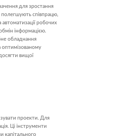
начення для зростання
й полегшують співпрацю,
а автоматизації робочих
обмін інформацією.
бне обладнання
та оптимізованому
досягти вищої
ізувати проекти. Для
ція. Ці інструменти
ми капітального