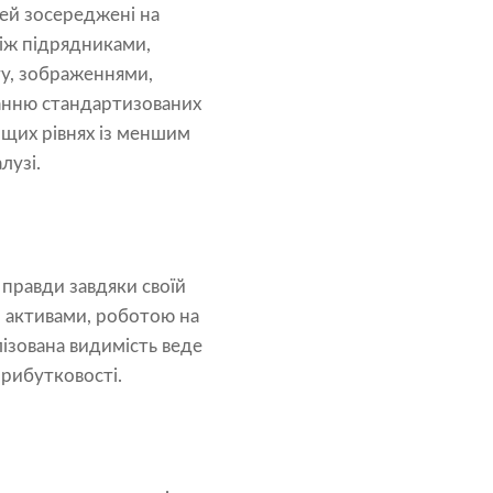
рей зосереджені на
між підрядниками,
ту, зображеннями,
танню стандартизованих
ищих рівнях із меншим
лузі.
правди завдяки своїй
и, активами, роботою на
лізована видимість веде
рибутковості.