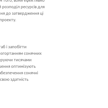
м того, вони ефективно
 розподіл ресурсів для
ння до затвердження ці
проекту.
аб і запобігти
розгортанням сонячних
керуючи тисячами
ішення оптимізують
абезпечення сонячні
свою здатність