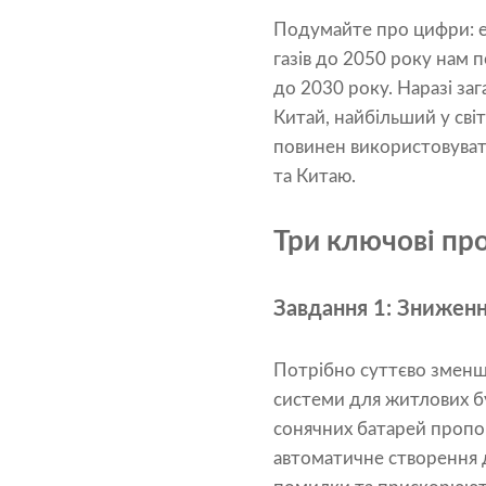
Подумайте про цифри: е
газів до 2050 року нам 
до 2030 року. Наразі заг
Китай, найбільший у світ
повинен використовувати
та Китаю.
Три ключові п
Завдання 1: Зниженн
Потрібно суттєво зменш
системи для житлових б
сонячних батарей пропон
автоматичне створення д