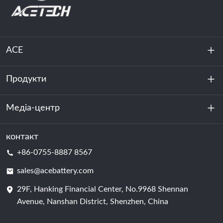
ACE
Продукти
Про нас
Стійкість
Медіа-центр
Зберігання енергії
Центр обробки даних та серверна кімната
контакт
Новини
+86-0755-8887 8567
Сила руху
Блог
sales@acebattery.com
29F, Hanking Financial Center, No.9968 Shennan
Елемент батареї
Avenue, Nanshan District, Shenzhen, China