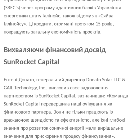
отримають кредити на сонячну відновлювану енергію
(SREC's) через програму адаптивних блоків Управління
енергетики штату Іллінойс, також відому як «Сяйва
Іллінойсу». Ці кредити, отримані протягом 15 років,
покращують загальну економічність проектів.
Вихваляючи фінансовий досвід
SunRocket Capital
Ентоні Донато, генеральний директор Donato Solar LLC &
GAIL Technology, Inc., висловив своє задоволення
партнерством із SunRocket Capital, зазначивши: «Команда
SunRocket Capital перевершила наші очікування як
фінансового партнера. Вони не тільки працюють із
вражаючою швидкістю та ефективністю, але їхні глибокі
знання про розвиток сонячної енергії мали вирішальне
значення для прискорення процесу фінансування».