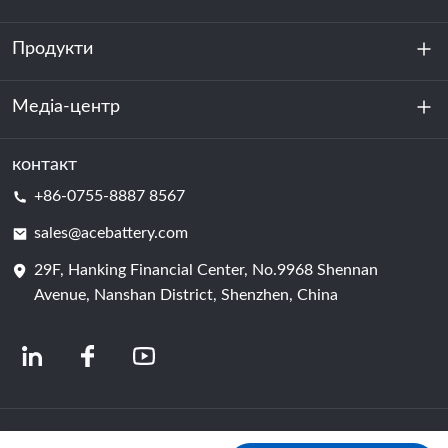
Продукти
Про нас
Стійкість
Медіа-центр
Зберігання енергії
Центр обробки даних та серверна кімната
контакт
Новини
+86-0755-8887 8567
Сила руху
Блог
sales@acebattery.com
29F, Hanking Financial Center, No.9968 Shennan
Елемент батареї
Avenue, Nanshan District, Shenzhen, China
© 2024 Китайські виробники літій-іонних акумуляторів | Завод і компанія з