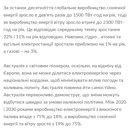
За останнє десятиліття глобальне виробництво сонячної
енергії зросло в дев’ять разів до 1500 ТВт-год на рік, тоді
як виробництво енергії вітру зросло втричі до 2300 ТВт-
год на рік. Це відповідає середньому темпу зростання
22% і 11% на рік відповідно. Навпаки, гідро-, атомні та
вугільні електростанції зростали приблизно на 1% на рік,
а газові – на 3%.
Австралія є світовим піонером, оскільки, на відміну від
Європи, вона не може ділитися електроенергією через
національні кордони, щоб мінімізувати вплив погоди та
коливань попиту. Австралія повинна йти самостійно.
Австралія переконливо демонструє, що зміни можуть
відбутися швидко за умови належної політики. Між 2020
і 2030 роками виробництво електроенергії з викопного
палива впаде з 75% до 18%, а виробництво сонячної
енергії та вітру зросте з 19% до 75%.