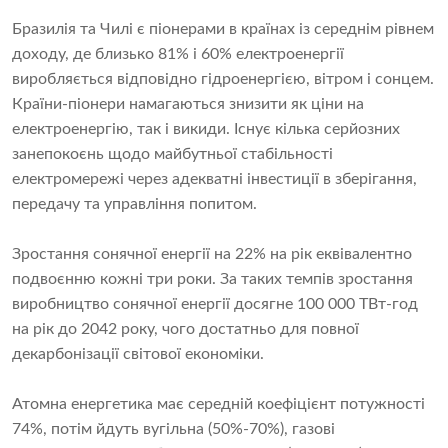
Бразилія та Чилі є піонерами в країнах із середнім рівнем
доходу, де близько 81% і 60% електроенергії
виробляється відповідно гідроенергією, вітром і сонцем.
Країни-піонери намагаються знизити як ціни на
електроенергію, так і викиди. Існує кілька серйозних
занепокоєнь щодо майбутньої стабільності
електромережі через адекватні інвестиції в зберігання,
передачу та управління попитом.
Зростання сонячної енергії на 22% на рік еквівалентно
подвоєнню кожні три роки. За таких темпів зростання
виробництво сонячної енергії досягне 100 000 ТВт-год
на рік до 2042 року, чого достатньо для повної
декарбонізації світової економіки.
Атомна енергетика має середній коефіцієнт потужності
74%, потім йдуть вугільна (50%-70%), газові