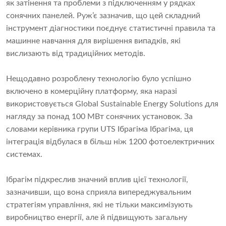
як затінення та проблеми з підключенням у рядках
сонячних панелей. Руж’є зазначив, що цей складний
інструмент діагностики поєднує статистичні правила та
машинне навчання для вирішення випадків, які
вислизають від традиційних методів.
Нещодавно розроблену технологію було успішно
включено в комерційну платформу, яка наразі
використовується Global Sustainable Energy Solutions для
нагляду за понад 100 МВт сонячних установок. За
словами керівника групи UTS Ібрагіма Ібрагіма, ця
інтеграція відбулася в більш ніж 1200 фотоелектричних
системах.
Ібрагім підкреслив значний вплив цієї технології,
зазначивши, що вона сприяла випереджувальним
стратегіям управління, які не тільки максимізують
виробництво енергії, але й підвищують загальну