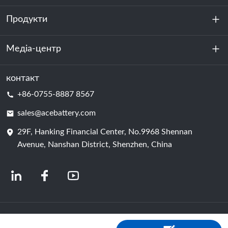
Продукти
Про нас
Стійкість
Медіа-центр
Зберігання енергії
Центр обробки даних та серверна кімната
контакт
Новини
+86-0755-8887 8567
Сила руху
Блог
sales@acebattery.com
29F, Hanking Financial Center, No.9968 Shennan
Елемент батареї
Avenue, Nanshan District, Shenzhen, China
© 2024 Китайські виробники літій-іонних акумуляторів | Завод і компанія з