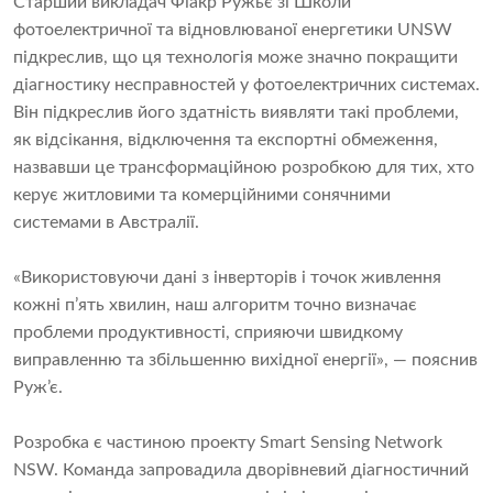
Старший викладач Фіакр Ружьє зі Школи
фотоелектричної та відновлюваної енергетики UNSW
підкреслив, що ця технологія може значно покращити
діагностику несправностей у фотоелектричних системах.
Він підкреслив його здатність виявляти такі проблеми,
як відсікання, відключення та експортні обмеження,
назвавши це трансформаційною розробкою для тих, хто
керує житловими та комерційними сонячними
системами в Австралії.
«Використовуючи дані з інверторів і точок живлення
кожні п’ять хвилин, наш алгоритм точно визначає
проблеми продуктивності, сприяючи швидкому
виправленню та збільшенню вихідної енергії», — пояснив
Руж’є.
Розробка є частиною проекту Smart Sensing Network
NSW. Команда запровадила дворівневий діагностичний