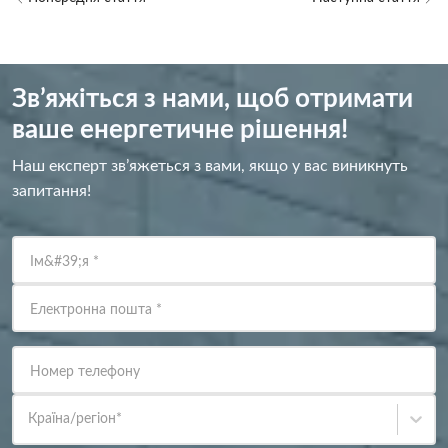
Зв’яжіться з нами, щоб отримати
ваше енергетичне рішення!
Наш експерт зв’яжеться з вами, якщо у вас виникнуть
запитання!
Ім&#39;я
*
Електронна пошта
*
Номер телефону
Країна/регіон
*