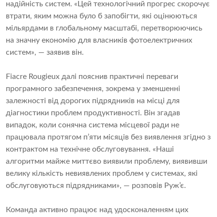
надійність систем. «Цей технологічний прогрес скорочує
втрати, яким можна було б запобігти, які оцінюються
мільярдами в глобальному масштабі, перетворюючись
на значну економію для власників фотоелектричних
систем», — заявив він.
Fiacre Rougieux далі пояснив практичні переваги
програмного забезпечення, зокрема у зменшенні
залежності від дорогих підрядників на місці для
діагностики проблем продуктивності. Він згадав
випадок, коли сонячна система місцевої ради не
працювала протягом п’яти місяців без виявлення згідно з
контрактом на технічне обслуговування. «Наші
алгоритми майже миттєво виявили проблему, виявивши
велику кількість невиявлених проблем у системах, які
обслуговуються підрядниками», — розповів Руж’є.
Команда активно працює над удосконаленням цих