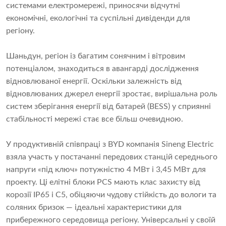
системами електромережі, приносячи відчутні
економічні, екологічні та суспільні дивіденди для
регіону.
Шаньдун, регіон із багатим сонячним і вітровим
потенціалом, знаходиться в авангарді дослідження
відновлюваної енергії. Оскільки залежність від
відновлюваних джерел енергії зростає, вирішальна роль
систем зберігання енергії від батарей (BESS) у сприянні
стабільності мережі стає все більш очевидною.
У продуктивній співпраці з BYD компанія Sineng Electric
взяла участь у постачанні передових станцій середнього
напруги «під ключ» потужністю 4 МВт і 3,45 МВт для
проекту. Ці елітні блоки PCS мають клас захисту від
корозії IP65 і C5, обіцяючи чудову стійкість до вологи та
соляних бризок — ідеальні характеристики для
прибережного середовища регіону. Універсальні у своїй