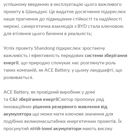
успішному введенню в експлуатацію цього важливого
проекту в Шаньдуні. Це видатне досягнення підкреслює
наше прагнення до підвищення стійкості та надійності
мережі. синергетична взаємодія з BYD стала ключовою
для втілення цього бачення в реальність;
Успіх проекту Shandong підкреслює зростаючу
важливість і ефективність передових
системи зберігання
енергії
, що природно спонукає нас розглянути роль
таких компаній, як ACE Battery, у цьому ландшафті, що
розвивається.
ACE Battery, як провідний виробник у домі
та
C&I
зберігання енергії
Сектор пропонує ряд
інноваційних
рішення резервного живлення від
акумулятора
що може мати ключове значення для
подібних великомасштабних енергетичних проектів. Їх
просунутий
літій-іонні акумулятори
мають високу