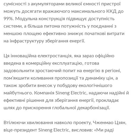
сумісності з акумуляторами великої ємності пристрої
можуть досягати вражаючого максимального ККД до
99%. Модульна конструкція підвищує доступність
системи, а більша питома потужність у поєднанні з
меншою площею ефективно знижує початкові витрати
на інфраструктуру зберігання енергії.
Ця інноваційна електростанція, яка зараз офіційно
введена в комерційну експлуатацію, готова
задовольнити зростаючий попит на енергію в регіоні,
пом’якшити коливання пропозиції та динаміку цін, а
також зробити внесок у побудову екологічнішого
майбутнього. Компанія Sineng Electric, надаючи надійні й
ефективні рішення для зберігання енергії, прокладає
шлях до прискорення глобальної декарбонізації.
Втілюючи хвилювання навколо проекту, Чженмао Цзян,
віце-президент Sineng Electric, висловив: «Ми раді