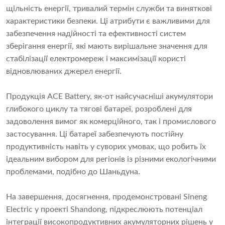
щільність енергії, тривалий термін служби та виняткові
характеристики безпеки. Ці атрибути є важливими для
забезпечення надійності та ефективності систем
зберігання енергії, які мають вирішальне значення для
стабілізації електромереж і максимізації користі
відновлюваних джерел енергії.
Продукція ACE Battery, як-от найсучасніші акумулятори
глибокого циклу та тягові батареї, розроблені для
задоволення вимог як комерційного, так і промислового
застосування. Ці батареї забезпечують постійну
продуктивність навіть у суворих умовах, що робить їх
ідеальним вибором для регіонів із різними екологічними
проблемами, подібно до Шаньдуна.
На завершення, досягнення, продемонстровані Sineng
Electric у проекті Shandong, підкреслюють потенціал
інтеграції високопродуктивних акумуляторних рішень у