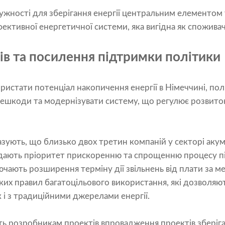
ужності для зберігання енергії центральним елементом у
ективної енергетичної системи, яка вигідна як споживача
ів та посилення підтримки політики
истати потенціал накопичення енергії в Німеччині, по
решкоди та модернізувати систему, що регулює розвито
азують, що близько двох третин компаній у секторі аку
надають пріоритет прискоренню та спрощенню процесу п
ючають розширення терміну дії звільнень від плати за м
ітких правил багатоцільового використання, які дозволя
к і з традиційними джерелами енергії.
ь розробникам проектів впровадження проектів зберіган