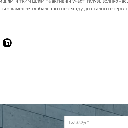
діям, чітким цілям та активній участі галузі, великома
іжним каменем глобального переходу до сталого енерге
Ім&#39;я
*