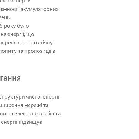
еві експерти
 ємності акумуляторних
вень.
5 року було
ня енергії, що
ідкреслює стратегічну
попиту та пропозиції в
гання
труктури чистої енергії.
зширення мережі та
іни на електроенергію та
енергії підвищує