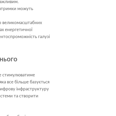
важливим.
затримки можуть
во великомасштабних
ках енергетичної
ентоспроможність галузі
тнього
ше стимулюватиме
 яка все більше базується
 цифрову інфраструктуру
истеми та створити