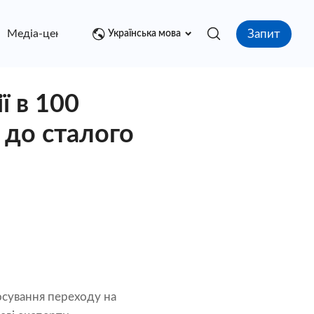
Запит
Медіа-центр
контакт
Українська мова
ї в 100
 до сталого
осування переходу на