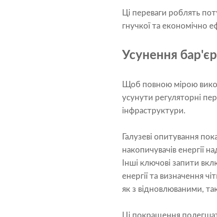
Ці переваги роблять пот
гнучкої та економічно еф
Усунення бар'єр
Щоб повною мірою викор
усунути регуляторні пе
інфраструктури.
Галузеві опитування пок
накопичувачів енергії 
Інші ключові запити вкл
енергії та визначення ч
як з відновлюваними, та
Ці покращення полегшат