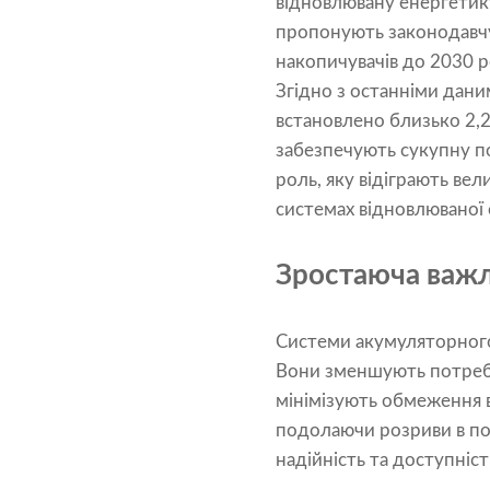
відновлювану енергетику
пропонують законодавчу
накопичувачів до 2030 р
Згідно з останніми дани
встановлено близько 2,2
забезпечують сукупну по
роль, яку відіграють вел
системах відновлюваної
Зростаюча важл
Системи акумуляторного 
Вони зменшують потребу
мінімізують обмеження в
подолаючи розриви в по
надійність та доступніст