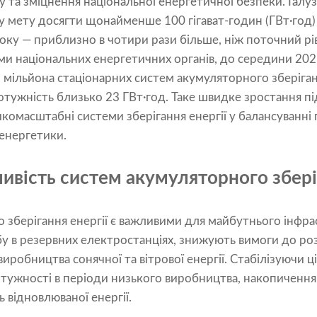
 та зміцнення національної енергетичної безпеки. Галуз
 мету досягти щонайменше 100 гігават-годин (ГВт·год)
оку — приблизно в чотири рази більше, ніж поточний рі
ми національних енергетичних органів, до середини 202
 мільйона стаціонарних систем акумуляторного зберіган
тужність близько 23 ГВт·год. Таке швидке зростання п
икомасштабні системи зберігання енергії у балансуванні 
 енергетики.
ивість систем акумуляторного збері
зберігання енергії є важливими для майбутнього інфрас
 в резервних електростанціях, знижують вимоги до ро
иробництва сонячної та вітрової енергії. Стабілізуючи ц
тужності в періоди низького виробництва, накопичення 
ь відновлюваної енергії.