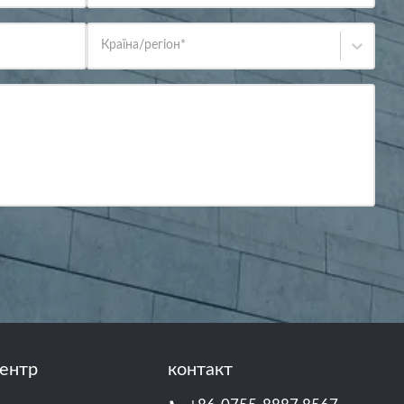
Країна/регіон
*
ентр
контакт