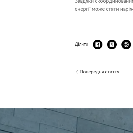
Завдяки скоординованим 
енергії може стати нар
Ділити
Попередня стаття