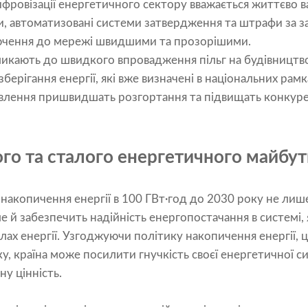
фровізації енергетичного сектору вважається життєво 
и, автоматизовані системи затвердження та штрафи за 
ючення до мережі швидшими та прозорішими.
кликають до швидкого впровадження пільг на будівницт
берігання енергії, які вже визначені в національних рам
новлення пришвидшать розгортання та підвищать конкур
ого та сталого енергетичного майбу
 накопичення енергії в 100 ГВт·год до 2030 року не ли
але й забезпечить надійність енергопостачання в системі,
ах енергії. Узгоджуючи політику накопичення енергії,
у, країна може посилити гнучкість своєї енергетичної с
у цінність.