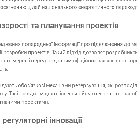
осягненню цілей національного енергетичного переход
зорості та планування проектів
вадження попередньої інформації про підключення до м
ії розробки проектів. Такий підхід дозволяє розробник
ність мережі перед поданням офіційних заявок, що скоро
сть.
дують обов'язкові механізми резервування, які розподі
ту. Такі заходи зміцнять інвестиційну впевненість і зап
ктивними проектами.
 регуляторні інновації