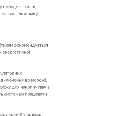
 побудові сталої,
м, так і економіці.
літикам рекомендується
к енергетичної
муляторних
ідключення до мережі.
ережу для накопичувачів
ють системам працювати
ня енергії в онлайн-