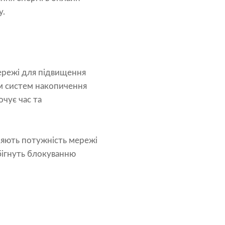
у.
ережі для підвищення
ам систем накопичення
чує час та
ляють потужність мережі
обігнуть блокуванню