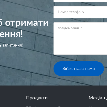
Номер телефону
об отримати
повідомлення
*
ення!
ь запитання!
Зв'яжіться з нами
Продукти
Медіа-ц