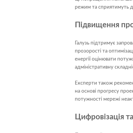
режим та сприятимуть д
Підвищення про
Галузь підтримує запро
прозорості та оптимізац
енергії оцінювати потуж
адміністративну складні
Експерти також рекомен
на основі прогресу проек
потужності мережі неа
Цифровізація та