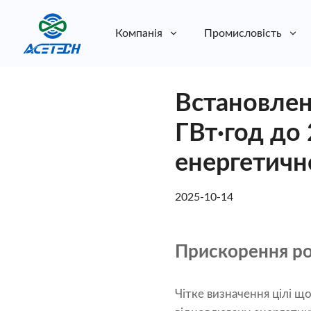
Компанія
Промисловість
Про нас
Встановленн
Про нас
Стійкість
Стійкість
ГВт·год до
енергетичн
2025-10-14
Прискорення ро
Чітке визначення цілі щ