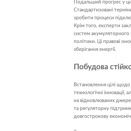
Подальший прогрес у ци
Стандартизовані термін
зробити процеси підкл
Крім того, експерти за
систем акумуляторного з
політики. Ці правові о
зберігання енергії.
Побудова стійк
Встановлення цілі щодо
технологічні інновації, 
на відновлюваних джерел
та регуляторну підтримк
довгострокову економічн