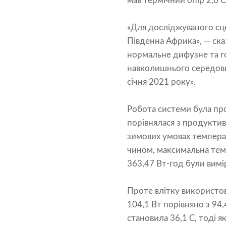
мав термічний опір 2,6 C
«Для досліджуваного сце
Південна Африка», — ск
нормальне дифузне та г
навколишнього середови
січня 2021 року».
Робота системи була проа
порівнялася з продуктив
зимових умовах темпера
чином, максимальна темпе
363,47 Вт-год були вимір
Проте влітку використов
104,1 Вт порівняно з 94
становила 36,1 C, тоді 