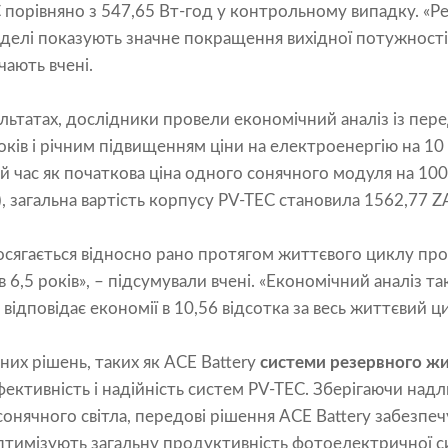
 порівняно з 547,65 Вт-год у контрольному випадку. «Р
делі показують значне покращення вихідної потужності,
чають вчені.
льтатах, дослідники провели економічний аналіз із пе
оків і річним підвищенням ціни на електроенергію на 10
той час як початкова ціна одного сонячного модуля на 10
), загальна вартість корпусу PV-TEC становила 1562,77 Z
осягається відносно рано протягом життєвого циклу пр
в 6,5 років», – підсумували вчені. «Економічний аналіз т
відповідає економії в 10,56 відсотка за весь життєвий ци
их рішень, таких як ACE Battery
системи резервного ж
ктивність і надійність систем PV-TEC. Зберігаючи над
сонячного світла, передові рішення ACE Battery забезпе
тимізують загальну продуктивність фотоелектричної си