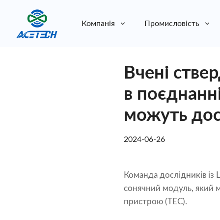
Компанія
Промисловість
Про нас
Вчені стве
Про нас
Стійкість
Стійкість
в поєднанн
можуть дося
2024-06-26
Команда дослідників із 
сонячний модуль, який 
пристрою (TEC).