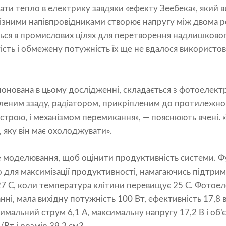
и тепло в електрику завдяки «ефекту Зеебека», який в
ізними напівпровідниками створює напругу між двома р
ься в промислових цілях для перетворення надлишковог
ість і обмежену потужність їх ще не вдалося використов
онована в цьому дослідженні, складається з фотоелектр
леним ззаду, радіатором, прикріпленим до протилежно
трою, і механізмом перемикання», — пояснюють вчені. «
 яку він має охолоджувати».
е моделювання, щоб оцінити продуктивність системи. Фу
 для максимізації продуктивності, намагаючись підтрим
27 C, коли температура клітини перевищує 25 C. Фотое
ні, мала вихідну потужність 100 Вт, ефективність 17,8 в
имальний струм 6,1 А, максимальну напругу 17,2 В і об’є