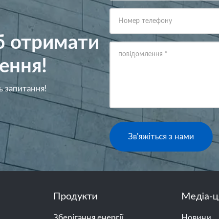
Номер телефону
об отримати
повідомлення
*
ення!
ь запитання!
Зв'яжіться з нами
Продукти
Медіа-ц
Зберігання енергії
Новини