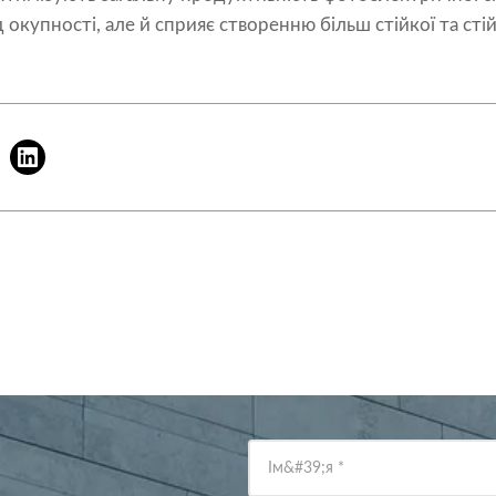
 окупності, але й сприяє створенню більш стійкої та сті
Ім&#39;я
*