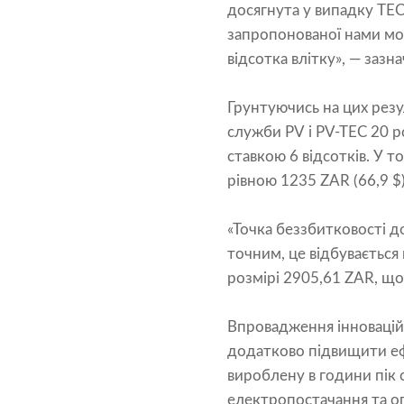
досягнута у випадку TEC
запропонованої нами мо
відсотка влітку», — зазна
Грунтуючись на цих резу
служби PV і PV-TEC 20 р
ставкою 6 відсотків. У 
рівною 1235 ZAR (66,9 $
«Точка беззбитковості д
точним, це відбувається 
розмірі 2905,61 ZAR, що 
Впровадження інноваційн
додатково підвищити ефе
вироблену в години пік 
електропостачання та оп