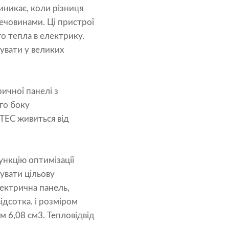
иникає, коли різниця
ечовинами. Ці пристрої
о тепла в електрику.
увати у великих
ичної панелі з
го боку
TEC живиться від
нкцію оптимізації
увати цільову
лектрична панель,
ідсотка. і розміром
м 6,08 см3. Тепловідвід