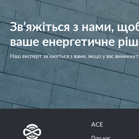
Зв’яжіться з нами, щ
ваше енергетичне ріш
Наш експерт зв’яжеться з вами, якщо у вас виникнут
ACE
Про нас