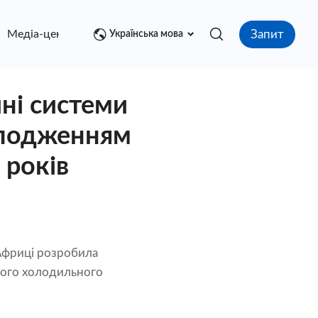
Запит
Медіа-центр
контакт
Українська мова
ні системи
олодженням
 років
 Африці розробила
ного холодильного