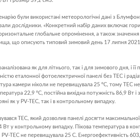
/Вт і розмір 39,2 см3.
нарію були використані метеорологічні дані з Блумфонт
азали дослідники. «Конкретний набір даних включає гор
оризонтальне глобальне опромінення, а також значенн
ща, що описують типовий зимовий день 17 липня 2021 р
налізована як для літнього, так і для зимового дня, і її
ністю еталонної фотоелектричної панелі без ТЕС і раді
тура камери ніколи не перевищувала 25 °C, тому TEC н
ратура 22,9 °C, постійна вихідна потужність 86,9 Вт і з
яні як у PV-TEC, так і в контрольному випадку.
увався TEC, який дозволив панелі досягти максимальної
,4 Вт у контрольному випадку. Пікова температура в к
як PV-TEC не перевищувала 25 C. Енергоефективність 603