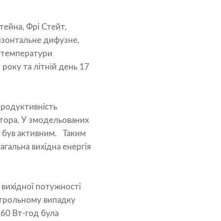
ейна, Фрі Стейт,
изонтальне дифузне,
я температури
оку та літній день 17
 продуктивність
атора. У змодельованих
е був активним. Таким
агальна вихідна енергія
 вихідної потужності
онтрольному випадку
,60 Вт-год була