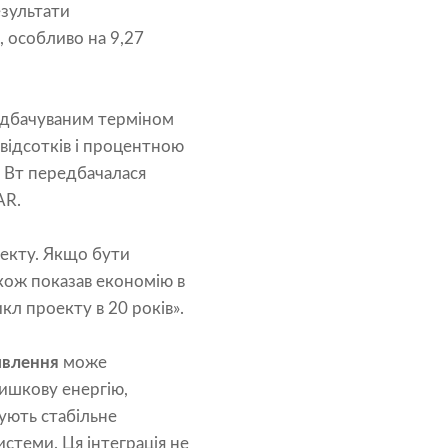
езультати
 особливо на 9,27
редбачуваним терміном
 відсотків і процентною
0 Вт передбачалася
AR.
оекту. Якщо бути
акож показав економію в
кл проекту в 20 років».
ивлення
може
лишкову енергію,
чують стабільне
стеми. Ця інтеграція не