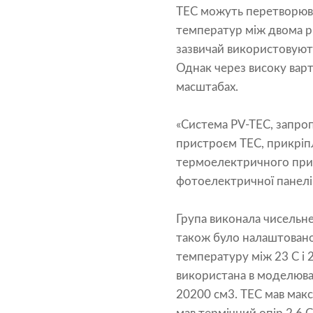
ТЕС можуть перетворюват
температур між двома р
зазвичай використовуют
Однак через високу варт
масштабах.
«Система PV-TEC, запроп
пристроєм TEC, прикріп
термоелектричного прис
фотоелектричної панелі,
Група виконала чисельн
також було налаштовано
температуру між 23 C і 
використана в моделюван
20200 см3. ТЕС мав макс