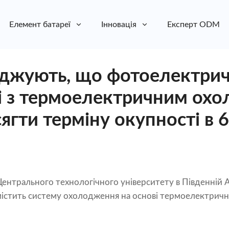
Елемент батареї
Інновація
Експерт ODM
рджують, що фотоелектрич
і з термоелектричним ох
гти терміну окупності в 6
Центрального технологічного університету в Південній
містить систему охолодження на основі термоелектрич