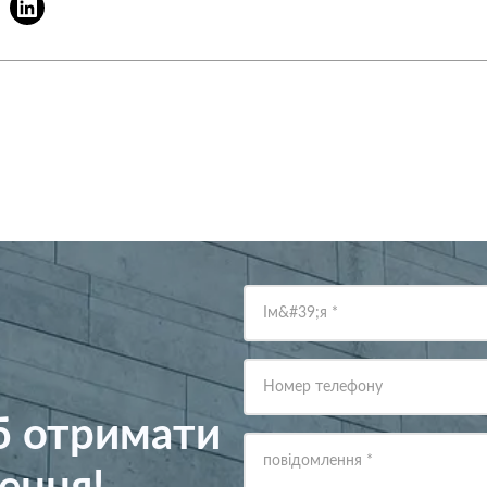
Ім&#39;я
*
Номер телефону
об отримати
повідомлення
*