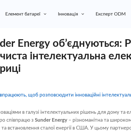
Елемент батареї
Інновація
Експерт ODM
nder Energy об’єднуються: P
 чиста інтелектуальна еле
риці
співпрацюють, щоб розповсюдити інноваційні інтелектуаль
нноваціями в галузі інтелектуальних рішень для дому та е
ро співпрацю з
Sunder Energy
– різноманітна та широко
а встановлення сталої енергії в США. У цьому партнерс