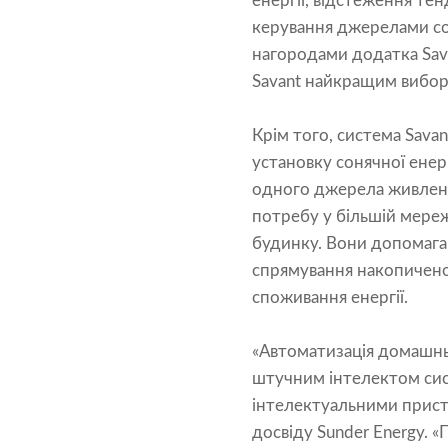
енергії, відстеження те
керування джерелами сон
нагородами додатка Sava
Savant найкращим виборо
Крім того, система Sava
установку сонячної енер
одного джерела живлення
потребу у більшій мереж
будинку. Вони допомагаю
спрямування накопиченої 
споживання енергії.
«Автоматизація домашньо
штучним інтелектом си
інтелектуальними пристро
досвіду Sunder Energy. «