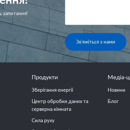
ення!
ь запитання!
Зв'яжіться з нами
Продукти
Медіа-ц
Зберігання енергії
Новини
Центр обробки даних та
Блог
серверна кімната
Сила руху