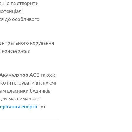
ацію та створити
потенціалі
ся до особливого
центрального керування
консьєржа з ​​
Акумулятор ACE
також
ко інтегрувати в існуючі
ам власники будинків
 для максимальної
рігання енергії
тут.