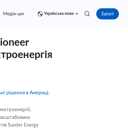
Запит
Медіа-центр
контакт
Українська мова
ioneer
ктроенергія
ні рішення в Америці.
лектроенергії,
масштабована
тві Sunder Energy