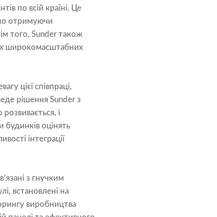
тів по всій країні. Це
сно отримуючи
м того, Sunder також
воїх широкомасштабних
агу цієї співпраці,
еде рішення Sunder з
 розвивається, і
 будинків оцінять
вості інтеграції
’язані з гнучким
і, встановлені на
торингу виробництва