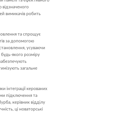
ій панелі та ефективного
ю відзначеного
лей вимикачів робить
новлення та спрощує
югів за допомогою
встановлення, усуваючи
 будь-якого розміру
 забезпечують
птимізують загальне
ки інтеграції керованих
ми підключення та
Пурба, керівник відділу
чність, ці новаторські