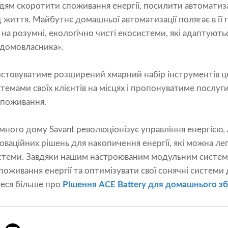
дям скоротити споживання енергії, посилити автоматиз
 життя. Майбутнє домашньої автоматизації полягає в її 
а розумні, екологічно чисті екосистеми, які адаптують
домовласника».
ристовуватиме розширений хмарний набір інструментів 
темами своїх клієнтів на місцях і пропонуватиме послуги 
споживання.
много дому Savant революціонізує управління енергією,
оваційних рішень для накопичення енергії, які можна лег
стеми. Завдяки нашим настроюваним модульним систем
живання енергії та оптимізувати свої сонячні системи
теся більше про
Рішення ACE Battery для домашнього збе