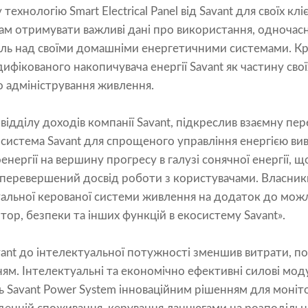
хнологію Smart Electrical Panel від Savant для своїх клієн
м отримувати важливі дані про використання, одноча
ль над своїми домашніми енергетичними системами. Крі
ифікованого накопичувача енергії Savant як частину с
о адміністрування живлення.
дділу доходів компанії Savant, підкреслив взаємну перев
осистема Savant для спрощеного управління енергією вив
нергії на вершину прогресу в галузі сонячної енергії, що
еперевершений досвід роботи з користувачами. Власники
уальної керованої системи живлення на додаток до можли
тор, безпеки та інших функцій в екосистему Savant».
ant до інтелектуальної потужності зменшив витрати, пов
м. Інтелектуальні та економічно ефективні силові модул
ь Savant Power System інноваційним рішенням для моні