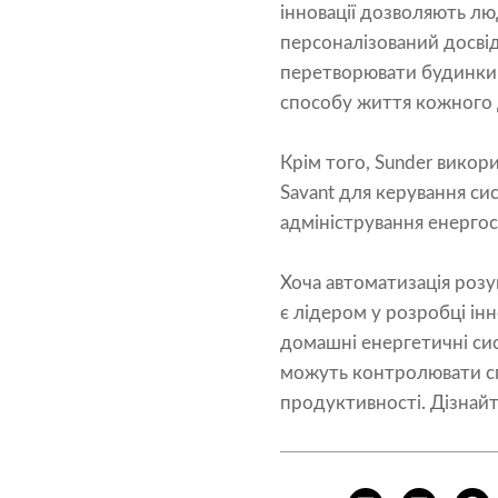
інновації дозволяють лю
персоналізований досвід
перетворювати будинки н
способу життя кожного 
Крім того, Sunder вико
Savant для керування сис
адміністрування енерго
Хоча автоматизація розу
є лідером у розробці інн
домашні енергетичні си
можуть контролювати спо
продуктивності. Дізнай