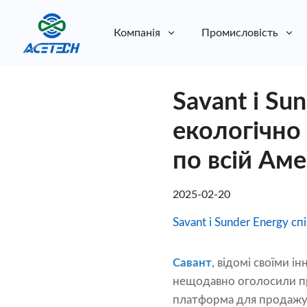
Компанія
Промисловість
Про нас
Savant і Su
Про нас
Стійкість
Стійкість
екологічно
по всій Аме
2025-02-20
Savant і Sunder Energy 
Савант
, відомі своїми і
нещодавно оголосили п
платформа для продажу т