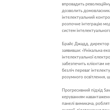
впровадить революційну те
дозволить домовласника
інтелектуальний контро
розпочне інтеграцію мод
систем інтелектуальног
Брайс Джадд, директор ві
заявивши: «Унікальна ек
інтелектуальної електрое
забезпечить клієнтам н
безліч переваг інтелект
розумного освітлення, ш
Прогресивний підхід Sav
керуванням навантаження
панелі вимикача, роблят