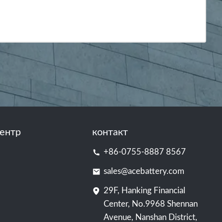
ентр
контакт
+86-0755-8887 8567
sales@acebattery.com
29F, Hanking Financial
Center, No.9968 Shennan
Avenue, Nanshan District,