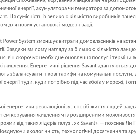
нденцій споживання, керування ланцюгами на розподільн
ячної енергії, акумулятора чи генератора за допомого
nt. Ця сумісність із великою кількістю виробників пане
м для нових установок і модернізації.
nt Power System зменшує витрати домовласників на вста
гії. Завдяки вмілому нагляду за більшою кількістю ланц
, він скорочує необхідне оновлення послуг і терміни 
і живлення. Енергетичні рішення Savant адаптуються до
ть збалансувати пікові тарифи на комунальні послуги,
енергії туди, куди потрібно під час збоїв у мережі, і о
ї енергетики революціонізує спосіб життя людей завдя
стем керування живленням із розширеними можливостя
ями від таких лідерів галузі, як Savant», — пояснив Ян 
Поєднуючи екологічність, технологічні досягнення та зру