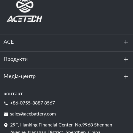
ACE
Продукти
Про нас
Стійкість
Медіа-центр
Зберігання енергії
Центр обробки даних та серверна кімната
контакт
Новини
+86-0755-8887 8567
Сила руху
Блог
sales@acebattery.com
29F, Hanking Financial Center, No.9968 Shennan
Елемент батареї
Avenue, Nanshan District, Shenzhen, China