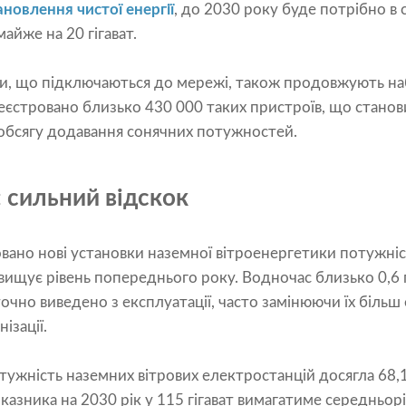
ановлення чистої енергії
, до 2030 року буде потрібно в
айже на 20 гігават.
ми, що підключаються до мережі, також продовжують на
єстровано близько 430 000 таких пристроїв, що станов
о обсягу додавання сонячних потужностей.
 сильний відскок
овано нові установки наземної вітроенергетики потужні
евищує рівень попереднього року. Водночас близько 0,6 г
очно виведено з експлуатації, часто замінюючи їх біль
ізації.
отужність наземних вітрових електростанцій досягла 68,1 
казника на 2030 рік у 115 гігават вимагатиме середньор