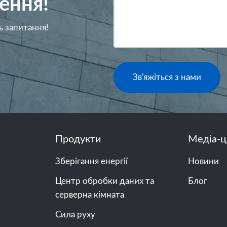
ення!
ь запитання!
Зв'яжіться з нами
Продукти
Медіа-ц
Зберігання енергії
Новини
Центр обробки даних та
Блог
серверна кімната
Сила руху