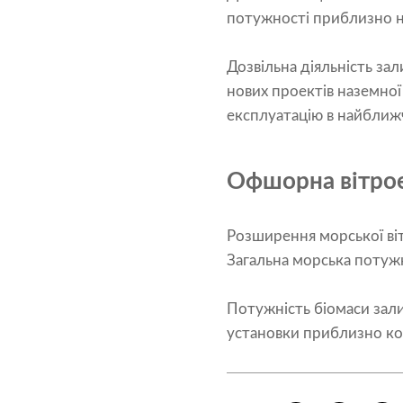
потужності приблизно на 
Дозвільна діяльність за
нових проектів наземної
експлуатацію в найближч
Офшорна вітрое
Розширення морської віт
Загальна морська потужн
Потужність біомаси зали
установки приблизно ком