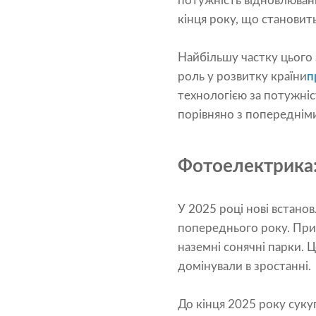
потужність відновлювани
кінця року, що становить
Найбільшу частку цього 
роль у розвитку країни
п
технологією за потужні
порівняно з попереднім
Фотоелектрика:
У 2025 році нові встанов
попереднього року. Приб
наземні сонячні парки. 
домінували в зростанні.
До кінця 2025 року суку