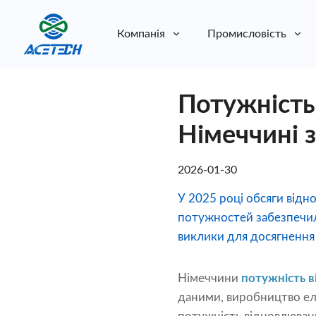
Компанія
Промисловість
Про нас
Потужність
Про нас
Стійкість
Стійкість
Німеччині з
2026-01-30
У 2025 році обсяги відн
потужностей забезпечили
виклики для досягнення 
Німеччини
потужність 
даними, виробництво еле