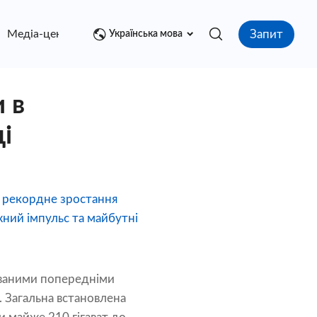
Запит
Медіа-центр
контакт
Українська мова
 в
і
у рекордне зростання
жний імпульс та майбутні
ваними попередніми
агальна встановлена ​​