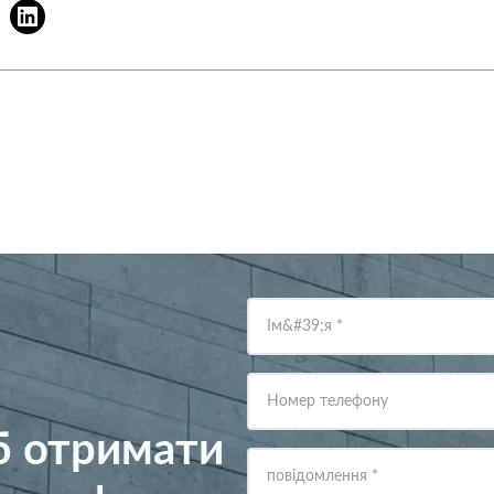
Ім&#39;я
*
Номер телефону
об отримати
повідомлення
*