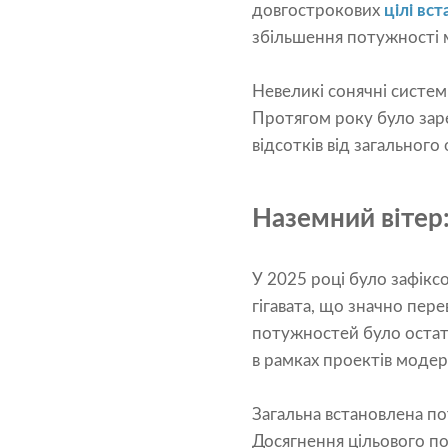
довгострокових
цілі вст
збільшення потужності м
Невеликі сонячні систе
Протягом року було заре
відсотків від загальног
Наземний вітер:
У 2025 році було зафікс
гігавата, що значно пер
потужностей було остат
в рамках проектів модерн
Загальна встановлена ​​п
Досягнення цільового по