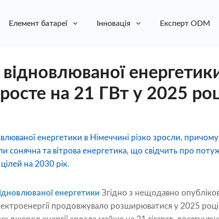
Елемент батареї
Інновація
Експерт ODM
 відновлюваної енергетики
росте на 21 ГВт у 2025 роц
овлюваної енергетики в Німеччині різко зросли, причом
 сонячна та вітрова енергетика, що свідчить про поту
цілей на 2030 рік.
відновлюваної енергетики
Згідно з нещодавно опубліко
ктроенергії продовжувало розширюватися у 2025 році. З