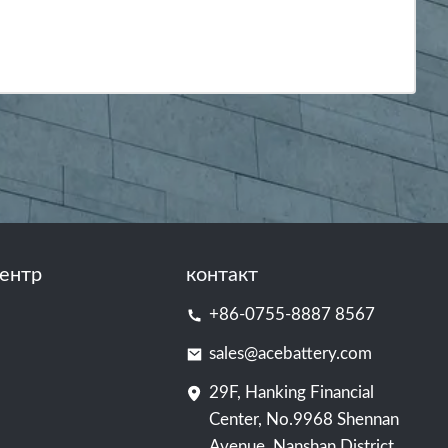
ентр
контакт
+86-0755-8887 8567
sales@acebattery.com
29F, Hanking Financial
Center, No.9968 Shennan
Avenue, Nanshan District,