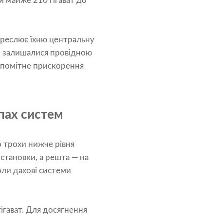
и майже 210 гігават до
дкреслює їхню центральну
і залишалися провідною
а помітне прискорення
пах систем
о трохи нижче рівня
становки, а решта — на
оли дахові системи
ігават. Для досягнення