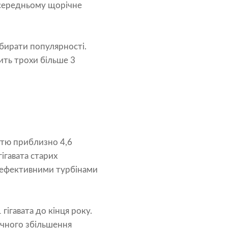
 середньому щорічне
бирати популярності.
ить трохи більше 3
стю приблизно 4,6
ігавата старих
ш ефективними турбінами
гігавата до кінця року.
ічного збільшення