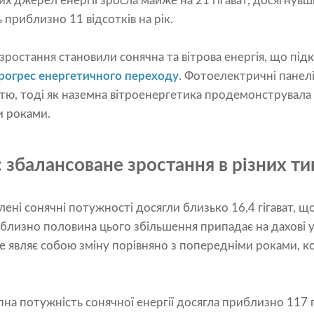
х джерел енергії зросла майже на 21 гігават, досягнувш
 приблизно 11 відсотків на рік.
зростання становили сонячна та вітрова енергія, що пі
рогрес енергетичного переходу
. Фотоелектричні панел
стю, тоді як наземна вітроенергетика продемонструвал
и роками.
 збалансоване зростання в різних ти
лені сонячні потужності досягли близько 16,4 гігават, щ
лизно половина цього збільшення припадає на дахові у
Це являє собою зміну порівняно з попередніми роками, к
пна потужність сонячної енергії досягла приблизно 117 г