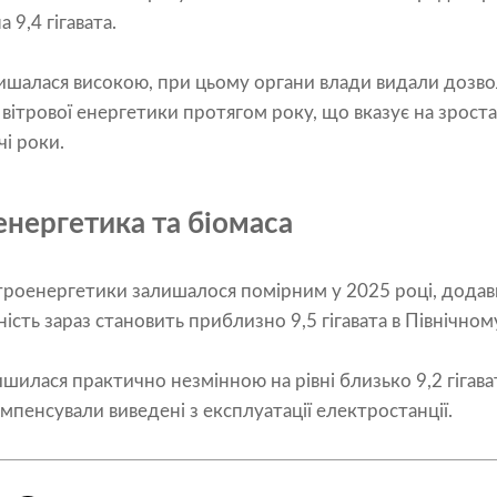
9,4 гігавата.
лишалася високою, при цьому органи влади видали дозвол
 вітрової енергетики протягом року, що вказує на зроста
і роки.
нергетика та біомаса
роенергетики залишалося помірним у 2025 році, додавши
ість зараз становить приблизно 9,5 гігавата в Північном
шилася практично незмінною на рівні близько 9,2 гігават
пенсували виведені з експлуатації електростанції.