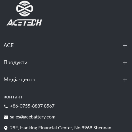
ACE
Продукти
Про нас
Стійкість
Медіа-центр
Зберігання енергії
Центр обробки даних та серверна кімната
контакт
Новини
+86-0755-8887 8567
Сила руху
Блог
sales@acebattery.com
29F, Hanking Financial Center, No.9968 Shennan
Елемент батареї