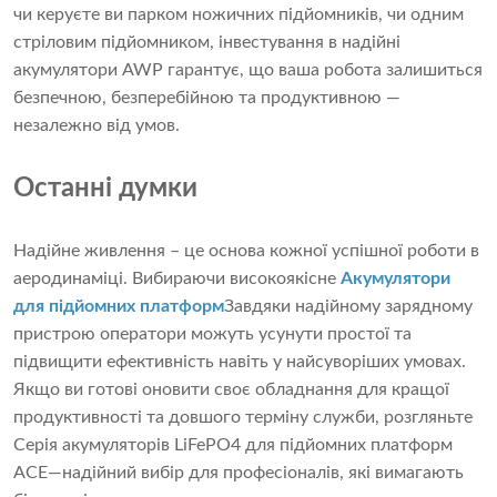
чи керуєте ви парком ножичних підйомників, чи одним
стріловим підйомником, інвестування в надійні
акумулятори AWP гарантує, що ваша робота залишиться
безпечною, безперебійною та продуктивною —
незалежно від умов.
Останні думки
Надійне живлення – це основа кожної успішної роботи в
аеродинаміці. Вибираючи високоякісне
Акумулятори
для підйомних платформ
Завдяки надійному зарядному
пристрою оператори можуть усунути простої та
підвищити ефективність навіть у найсуворіших умовах.
Якщо ви готові оновити своє обладнання для кращої
продуктивності та довшого терміну служби, розгляньте
Серія акумуляторів LiFePO4 для підйомних платформ
ACE
—надійний вибір для професіоналів, які вимагають