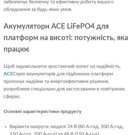
забезпечує безпечну та ефективну роботу вашого
обладнання за будь-яких умов.
Акумулятори ACE LiFePO4 для
платформ на висоті: потужність, яка
працює
Щоб задовольнити зростаючий попит на надійність,
ACE
Серія акумуляторів для підйомних платформ
пропонує надійне та енергоефективне рішення,
розроблене спеціально для застосування в повітряних
сферах.
Основні характеристики продукту
Варіанти напруги: моделі 24 В (80 А·год, 100 А·год,
150 А·год, 200 А·год) та 48 В (150 А·год).