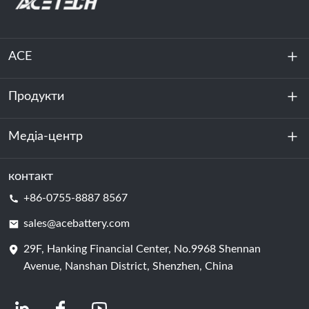
ACE
Продукти
Про нас
Стійкість
Медіа-центр
Зберігання енергії
Центр обробки даних та серверна кімната
контакт
Новини
+86-0755-8887 8567
Сила руху
Блог
sales@acebattery.com
29F, Hanking Financial Center, No.9968 Shennan
Елемент батареї
Avenue, Nanshan District, Shenzhen, China