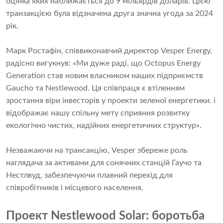
оцінка яких наближається до 9 мільярдів доларів. Цією
транзакцією була відзначена друга значна угода за 2024
рік.
Марк Ростафін, співвиконавчий директор Vesper Energy,
радісно вигукнув: «Ми дуже раді, що Octopus Energy
Generation став новим власником наших підприємств
Gaucho та Nestlewood. Ця співпраця є втіленням
зростання віри інвесторів у проекти зеленої енергетики. і
відображає нашу спільну мету сприяння розвитку
екологічно чистих, надійних енергетичних структур».
Незважаючи на трансакцію, Vesper збереже роль
наглядача за активами для сонячних станцій Гаучо та
Нестлвуд, забезпечуючи плавний перехід для
співробітників і місцевого населення.
Проект Nestlewood Solar: боротьба