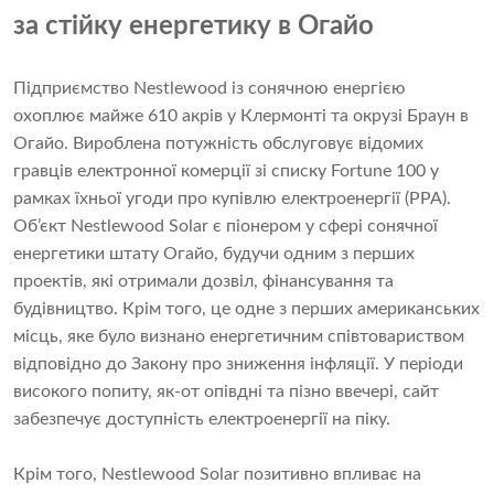
за стійку енергетику в Огайо
Підприємство Nestlewood із сонячною енергією
охоплює майже 610 акрів у Клермонті та окрузі Браун в
Огайо. Вироблена потужність обслуговує відомих
гравців електронної комерції зі списку Fortune 100 у
рамках їхньої угоди про купівлю електроенергії (PPA).
Об’єкт Nestlewood Solar є піонером у сфері сонячної
енергетики штату Огайо, будучи одним з перших
проектів, які отримали дозвіл, фінансування та
будівництво. Крім того, це одне з перших американських
місць, яке було визнано енергетичним співтовариством
відповідно до Закону про зниження інфляції. У періоди
високого попиту, як-от опівдні та пізно ввечері, сайт
забезпечує доступність електроенергії на піку.
Крім того, Nestlewood Solar позитивно впливає на