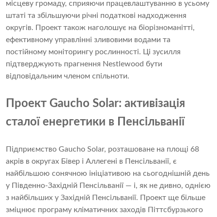
місцеву громаду, сприяючи працевлаштуванню в усьому
штаті та збільшуючи річні податкові надходження
округів. Проект також наголошує на біорізноманітті,
ефективному управлінні зливовими водами та
постійному моніторингу рослинності. Ці зусилля
підтверджують прагнення Nestlewood бути
відповідальним членом спільноти.
Проект Gaucho Solar: активізація
сталої енергетики в Пенсільванії
Підприємство Gaucho Solar, розташоване на площі 68
акрів в округах Бівер і Аллегені в Пенсільванії, є
найбільшою сонячною ініціативою на сьогоднішній день
у Південно-Західній Пенсільванії — і, як не дивно, однією
з найбільших у Західній Пенсільванії. Проект ще більше
зміцнює програму кліматичних заходів Піттсбурзького