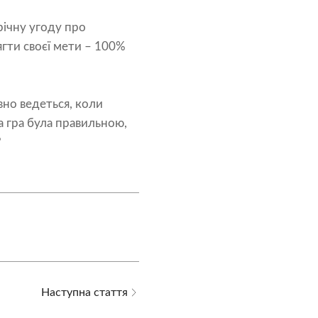
річну угоду про
ягти своєї мети – 100%
вно ведеться, коли
а гра була правильною,
?
Наступна стаття