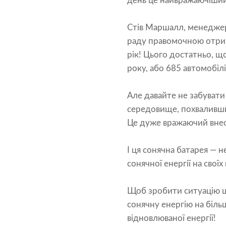
день це найвражаючіший 
Стів Маршалл, менеджер і
раду правомочною отрима
рік! Цього достатньо, щ
року, або 685 автомобілі
Але давайте не забуват
середовище, похвалившис
Це дуже вражаючий внесо
І ця сонячна батарея — 
сонячної енергії на свої
Щоб зробити ситуацію щ
сонячну енергію на більш
відновлюваної енергії!