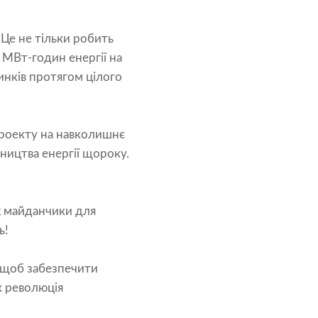
 Це не тільки робить
 МВт-годин енергії на
инків протягом цілого
проекту на навколишнє
ництва енергії щороку.
х майданчики для
ь!
 щоб забезпечити
як революція