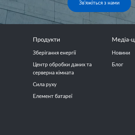
Зв'яжіться з нами
Продукти
Медіа-ц
Зберігання енергії
Новини
Центр обробки даних та
Блог
серверна кімната
Сила руху
Елемент батареї