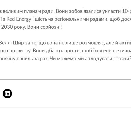
є великим планам ради. Вони зобов’язалися укласти 10-
ї з Red Energy і шістьма регіональними радами, щоб дос
 2030 року. Вони серйозні!
Веллі Шир за те, що вона не лише розмовляє, але й акти
ого розвитку. Вони дбають про те, щоб їхня енергетичн
онячну панель за раз. Чи можемо ми аплодувати стоячи