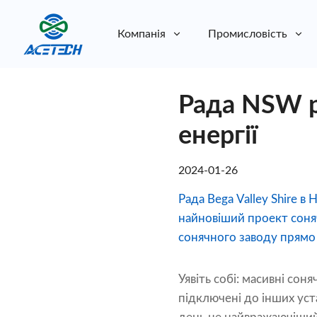
Компанія
Промисловість
Про нас
Рада NSW р
Про нас
Стійкість
Стійкість
енергії
2024-01-26
Рада Bega Valley Shire 
найновіший проект соняч
сонячного заводу прямо
Уявіть собі: масивні сон
підключені до інших уста