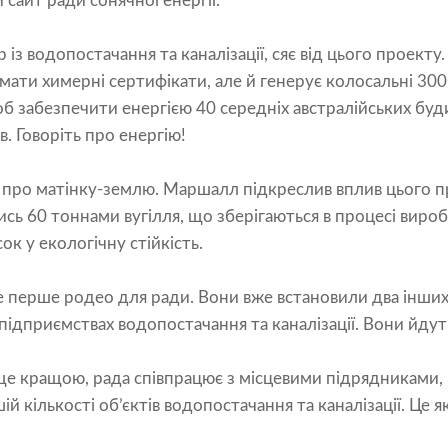
сайт ради сонячної енергії.
з водопостачання та каналізації, сяє від цього проекту.
ти химерні сертифікати, але й генерує колосальні 300
об забезпечити енергією 40 середніх австралійських буд
в. Говоріть про енергію!
и про матінку-землю. Маршалл підкреслив вплив цього 
ь 60 тоннами вугілля, що зберігаються в процесі вироб
к у екологічну стійкість.
не перше родео для ради. Вони вже встановили два інши
х підприємствах водопостачання та каналізації. Вони йдут
е кращою, рада співпрацює з місцевими підрядниками,
ій кількості об’єктів водопостачання та каналізації. Це 