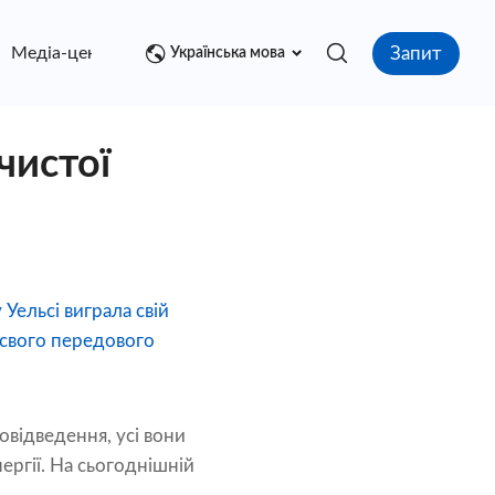
Запит
Медіа-центр
контакт
Українська мова
чистої
Уельсі виграла свій
 свого передового
довідведення, усі вони
ергії. На сьогоднішній