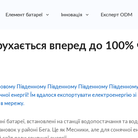
Елемент батареї
Інновація
Експерт ODM
ухається вперед до 100% 
в Новому Південному Південному Південному Південному 
ної енергії! Їм вдалося експортувати електроенергію зі
 в мережу.
ячні батареї, встановлені на станції водопостачання та во
новок у районі Бега. Це як Месники, але для сонячної ен