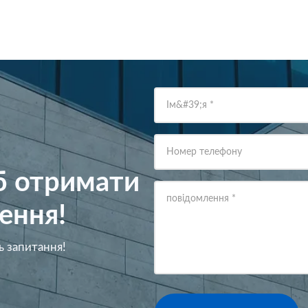
Ім&#39;я
*
Номер телефону
об отримати
повідомлення
*
ення!
ь запитання!