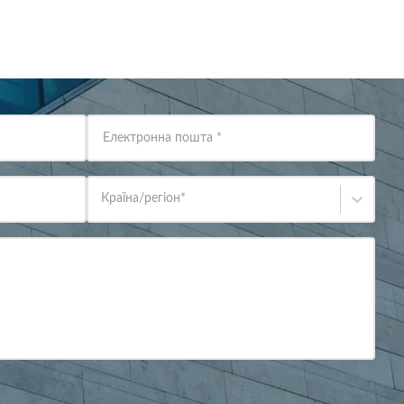
Електронна пошта
*
Країна/регіон
*