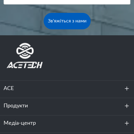
Зв'яжіться з нами
ACE
Продукти
Про нас
Стійкість
Медіа-центр
Зберігання енергії