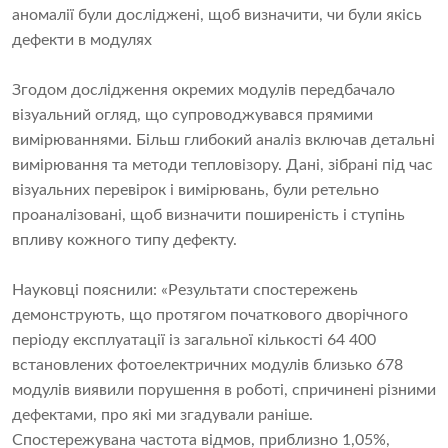
аномалії були досліджені, щоб визначити, чи були якісь
дефекти в модулях
Згодом дослідження окремих модулів передбачало
візуальний огляд, що супроводжувався прямими
вимірюваннями. Більш глибокий аналіз включав детальні
вимірювання та методи тепловізору. Дані, зібрані під час
візуальних перевірок і вимірювань, були ретельно
проаналізовані, щоб визначити поширеність і ступінь
впливу кожного типу дефекту.
Науковці пояснили: «Результати спостережень
демонструють, що протягом початкового дворічного
періоду експлуатації із загальної кількості 64 400
встановлених фотоелектричних модулів близько 678
модулів виявили порушення в роботі, спричинені різними
дефектами, про які ми згадували раніше.
Спостережувана частота відмов, приблизно 1,05%,