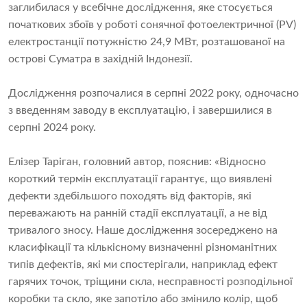
заглибилася у всебічне дослідження, яке стосується
початкових збоїв у роботі сонячної фотоелектричної (PV)
електростанції потужністю 24,9 МВт, розташованої на
острові Суматра в західній Індонезії.
Дослідження розпочалися в серпні 2022 року, одночасно
з введенням заводу в експлуатацію, і завершилися в
серпні 2024 року.
Елізер Таріган, головний автор, пояснив: «Відносно
короткий термін експлуатації гарантує, що виявлені
дефекти здебільшого походять від факторів, які
переважають на ранній стадії експлуатації, а не від
тривалого зносу. Наше дослідження зосереджено на
класифікації та кількісному визначенні різноманітних
типів дефектів, які ми спостерігали, наприклад ефект
гарячих точок, тріщини скла, несправності розподільної
коробки та скло, яке запотіло або змінило колір, щоб