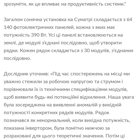
зрозуміти, як це впливає на продуктивність системи."
Загалом сонячна установка на Суматрі складається з 64
140 фотоелектричних панелей, кожна з яких має
потужність 390 Вт. Усі ці панелі встановлюються на
землі, де модулі з’єднані послідовно, щоб утворити
рядки. Кожен рядок складається з 30 модулів, з'єднаних
послідовно.
Дослідник уточнив: «Під час спостережень на місці ми
уважно стежили за робочою напругою та струмом і
порівнювали їх із технічними специфікаціями модулів,
щоб виявити будь-які потенційні відхилення. Наша увага
була зосереджена на виявленні аномалій у вихідній
потужності конкретних рядків модулів. Рядок
позначався як ненормальний, коли вихідна потужність,
показана інвертором, була помітно нижчою за
розраховані для цього теоретичні значення. Потім ці