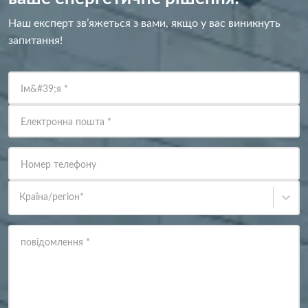
Наш експерт зв’яжеться з вами, якщо у вас виникнуть
запитання!
Ім&#39;я
*
Електронна пошта
*
Номер телефону
Країна/регіон
*
повідомлення
*