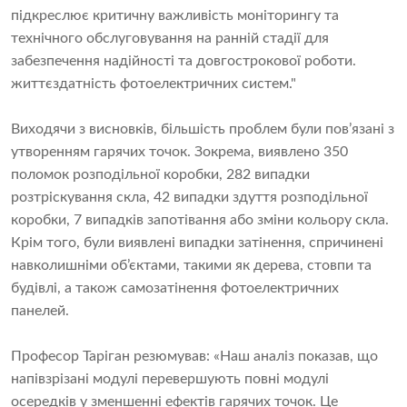
підкреслює критичну важливість моніторингу та
технічного обслуговування на ранній стадії для
забезпечення надійності та довгострокової роботи.
життєздатність фотоелектричних систем."
Виходячи з висновків, більшість проблем були пов’язані з
утворенням гарячих точок. Зокрема, виявлено 350
поломок розподільної коробки, 282 випадки
розтріскування скла, 42 випадки здуття розподільної
коробки, 7 випадків запотівання або зміни кольору скла.
Крім того, були виявлені випадки затінення, спричинені
навколишніми об’єктами, такими як дерева, стовпи та
будівлі, а також самозатінення фотоелектричних
панелей.
Професор Таріган резюмував: «Наш аналіз показав, що
напівзрізані модулі перевершують повні модулі
осередків у зменшенні ефектів гарячих точок. Це