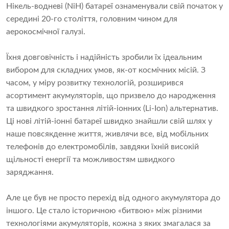
Нікель-водневі (NiH) батареї ознаменували свій початок у
середині 20-го століття, головним чином для
аерокосмічної галузі.
Їхня довговічність і надійність зробили їх ідеальним
вибором для складних умов, як-от космічних місій. З
часом, у міру розвитку технологій, розширився
асортимент акумуляторів, що призвело до народження
та швидкого зростання літій-іонних (Li-Ion) альтернатив.
Ці нові літій-іонні батареї швидко знайшли свій шлях у
наше повсякденне життя, живлячи все, від мобільних
телефонів до електромобілів, завдяки їхній високій
щільності енергії та можливостям швидкого
заряджання.
Але це був не просто перехід від одного акумулятора до
іншого. Це стало історичною «битвою» між різними
технологіями акумуляторів, кожна з яких змагалася за