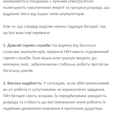
компоненти в поєднанні з лужним електролітом
полегшують накопичення енергії та процеси розряду, що
відрізняє його від інших типів акумуляторів.
Але те, що справді виділяє нікель-гідридні батареї, так
це їхні властиві переваги:
1. Довгий термін служби:
На відміну від багатьох
сучасних акумуляторів, варіанти NiH мають подовжений
термін служби. Їхня міцна конструкція зводить до
мінімуму знос, забезпечуючи стабільну роботу протягом
багатьох циклів.
2. Висока надійність:
У ситуаціях, коли збій неможливий,
як-от робота із супутниками чи аерокосмічні завдання,
NiH батареї сяють яскраво. Їх передбачувана швидкість
розряду та стійкість до екстремальних умов роблять їх
надійним джерелом живлення в критичних додатках.