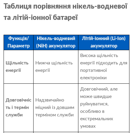
Таблиця порівняння нікель-водневої
та літій-іонної батареї
Функція/
Нікель-водневий
Літій-іонний (Li-Ion)
Параметр
(NiH) акумулятор
акумулятор
Висока щільність
Щільність
Нижча щільність
енергії підходить для
енергії
енергії
портативної
електроніки
Довговічний, але
може швидше
Довговічніс
Надзвичайно
руйнуватися,
ть і термін
міцний із довшим
особливо в
служби
терміном служби
екстремальних
умовах