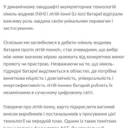
У динамічному ландшафті акумуляторних технологій
нікель-водневі (NiH) і літій-іонні (Li-Ion) батареї відіграли
важливу роль завдяки своїм унікальним перевагам і
застосуванню.
Оскільки ми заглибилися в дебати «нікель-воднева
батарея проти літій-іонної», стає очевидним, що вибір
між ними значною мірою залежить від конкретних вимог
проекту чи пристрою. Незважаючи на те, що нікель-
гідридні батареї виділяються в областях, де потрібна
виняткова міцність і довговічність, універсальність і
енергоефективність літій-іонних батарей роблять їх
незамінними в сучасному цифровому світі.
Говорячи про літій-іонну, варто підкреслити вагомий
внесок виробників і постачальників у просування цієї
технології на передній план. Одним із таких помітних