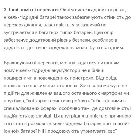
3. Інші помітні переваги:
Окрім вищезгаданих переваг,
нікель-гідридні батареї також забезпечують стійкість до
перезаряджання, властивість, яка зазвичай не
зустрічається в багатьох типах батарей. Цей опір
забезпечує додатковий рівень безпеки, особливо в
додатках, де точне заряджання може бути складним.
Враховуючи ці переваги, можна задатися питанням,
чому нікель-гідридні акумулятори не є більш
поширеними в повсякденних пристроях. Відповідь
полягає в їхніх сильних сторонах. Хоча вони можуть не
підійти для живлення вашого останнього смартфона чи
ноутбука, їхні характеристики роблять їх безцінними в
спеціалізованих сферах, особливо там, де довговічність і
надійність важливіші. Ця внутрішня цінність є причиною
того, що в розмові «нікель-воднева батарея проти літій-
іонної» батареї NiH продовжують утримувати свої