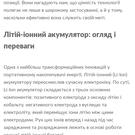
позиції. Вони нагадують нам, що цінність технології
полягає не лише в широкому застосуванні, а й у тому,
наскільки ефективно вона служить своїй меті.
Літій-іонний акумулятор: огляд і
переваги
Одна з найбільш трансформаційних інновацій у
портативному накопичувачі енергії,
Літій-іонний (Li-Ion)
акумулятор
y переосмислив сучасну електроніку. По суті,
Li-Ion акумулятор
складається з трьох основних
компонентів: позитивного електрода з оксиду літію і
кобальту, негативного електрода з вуглецю та
електроліту, який переміщує іони літію між цими
електродами. Рух цих іонів вперед і назад під час
заряджання та розряджання лежить в основі роботи