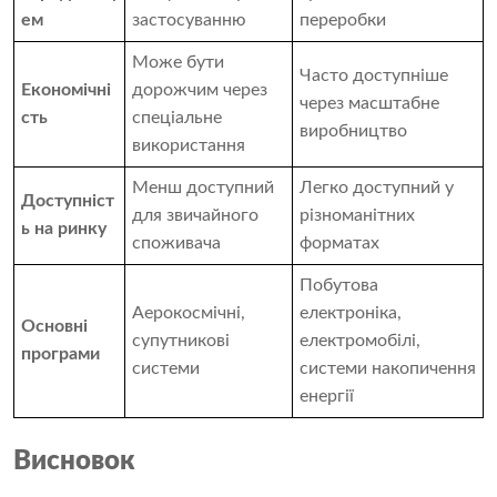
ем
застосуванню
переробки
Може бути
Часто доступніше
Економічні
дорожчим через
через масштабне
сть
спеціальне
виробництво
використання
Менш доступний
Легко доступний у
Доступніст
для звичайного
різноманітних
ь на ринку
споживача
форматах
Побутова
Аерокосмічні,
електроніка,
Основні
супутникові
електромобілі,
програми
системи
системи накопичення
енергії
Висновок