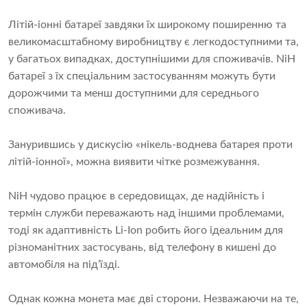
Літій-іонні батареї завдяки їх широкому поширенню та
великомасштабному виробництву є легкодоступними та,
у багатьох випадках, доступнішими для споживачів. NiH
батареї з їх спеціальним застосуванням можуть бути
дорожчими та менш доступними для середнього
споживача.
Занурившись у дискусію «нікель-воднева батарея проти
літій-іонної», можна виявити чітке розмежування.
NiH чудово працює в середовищах, де надійність і
термін служби переважають над іншими проблемами,
тоді як адаптивність Li-Ion робить його ідеальним для
різноманітних застосувань, від телефону в кишені до
автомобіля на під’їзді.
Однак кожна монета має дві сторони. Незважаючи на те,