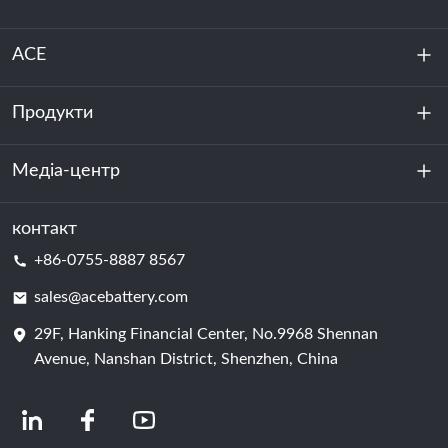
ACE
Продукти
Про нас
Стійкість
Медіа-центр
Зберігання енергії
Центр обробки даних та серверна кімната
контакт
Новини
+86-0755-8887 8567
Сила руху
Блог
sales@acebattery.com
29F, Hanking Financial Center, No.9968 Shennan
Елемент батареї
Avenue, Nanshan District, Shenzhen, China