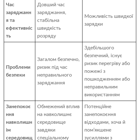
Час
Довший час
заряджанн
заряджання,
Можливість швидкої
я та
стабільна
зарядки
ефективніс
швидкість
ть
розряду
Здебільшого
безпечний, існує
Загалом безпечно,
ризик перегріву або
Проблеми
ризик під час
пожежі з
безпеки
неправильного
пошкодженням або
заряджання
неправильним
використанням
Занепокоє
Обмежений вплив
Потенційне
ння
на навколишнє
занепокоєння
навколишн
середовище
відходами, хоча й
ім
завдяки
пом’якшене
середовищ
спеціальному
зусиллями з