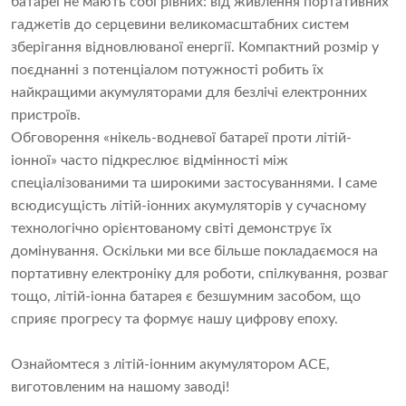
батареї не мають собі рівних: від живлення портативних
гаджетів до серцевини великомасштабних систем
зберігання відновлюваної енергії. Компактний розмір у
поєднанні з потенціалом потужності робить їх
найкращими акумуляторами для безлічі електронних
пристроїв.
Обговорення «нікель-водневої батареї проти літій-
іонної» часто підкреслює відмінності між
спеціалізованими та широкими застосуваннями. І саме
всюдисущість літій-іонних акумуляторів у сучасному
технологічно орієнтованому світі демонструє їх
домінування. Оскільки ми все більше покладаємося на
портативну електроніку для роботи, спілкування, розваг
тощо, літій-іонна батарея є безшумним засобом, що
сприяє прогресу та формує нашу цифрову епоху.
Ознайомтеся з літій-іонним акумулятором ACE,
виготовленим на нашому заводі!