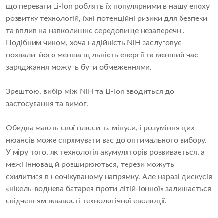
що переваги Li-Ion роблять їх популярними в нашу епоху
розвитку технологій, їхні потенційні ризики для безпеки
та вплив на навколишнє середовище незаперечні.
Подібним чином, хоча надійність NiH заслуговує
похвали, його менша щільність енергії та менший час
заряджання можуть бути обмеженнями.
Зрештою, вибір між NiH та Li-Ion зводиться до
застосування та вимог.
Обидва мають свої плюси та мінуси, і розуміння цих
нюансів може спрямувати вас до оптимального вибору.
У міру того, як технологія акумуляторів розвивається, а
межі інновацій розширюються, терези можуть
схилитися в неочікуваному напрямку. Але наразі дискусія
«нікель-воднева батарея проти літій-іонної» залишається
свідченням жвавості технологічної еволюції.