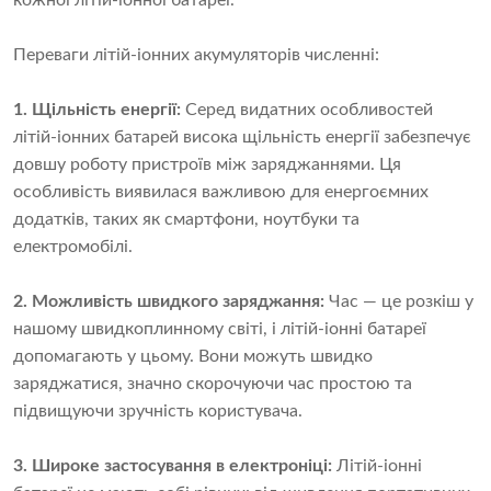
кожної літій-іонної батареї.
Переваги літій-іонних акумуляторів численні:
1. Щільність енергії:
Серед видатних особливостей
літій-іонних батарей висока щільність енергії забезпечує
довшу роботу пристроїв між заряджаннями. Ця
особливість виявилася важливою для енергоємних
додатків, таких як смартфони, ноутбуки та
електромобілі.
2. Можливість швидкого заряджання:
Час — це розкіш у
нашому швидкоплинному світі, і літій-іонні батареї
допомагають у цьому. Вони можуть швидко
заряджатися, значно скорочуючи час простою та
підвищуючи зручність користувача.
3. Широке застосування в електроніці:
Літій-іонні