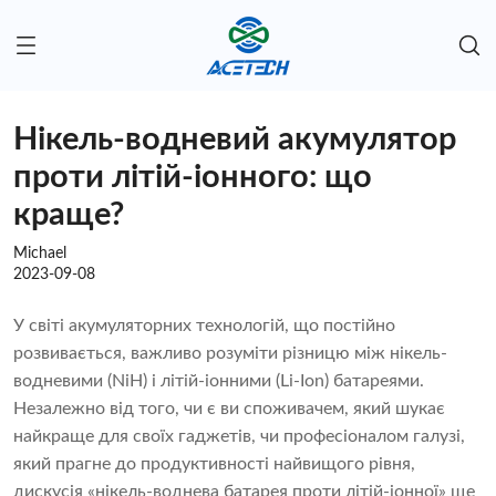
Нікель-водневий акумулятор
проти літій-іонного: що
краще?
Michael
2023-09-08
У світі акумуляторних технологій, що постійно
розвивається, важливо розуміти різницю між нікель-
водневими (NiH) і літій-іонними (Li-Ion) батареями.
Незалежно від того, чи є ви споживачем, який шукає
найкраще для своїх гаджетів, чи професіоналом галузі,
який прагне до продуктивності найвищого рівня,
дискусія «нікель-воднева батарея проти літій-іонної» ще