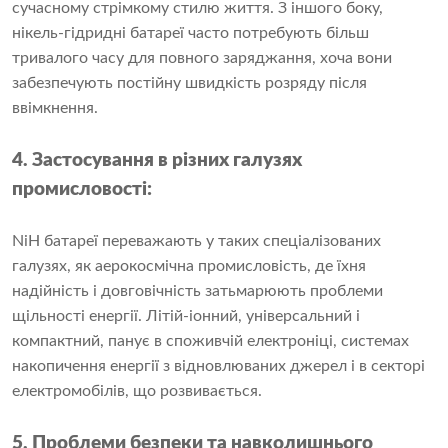
сучасному стрімкому стилю життя. З іншого боку,
нікель-гідридні батареї часто потребують більш
тривалого часу для повного заряджання, хоча вони
забезпечують постійну швидкість розряду після
ввімкнення.
4. Застосування в різних галузях
промисловості:
NiH батареї переважають у таких спеціалізованих
галузях, як аерокосмічна промисловість, де їхня
надійність і довговічність затьмарюють проблеми
щільності енергії. Літій-іонний, універсальний і
компактний, панує в споживчій електроніці, системах
накопичення енергії з відновлюваних джерел і в секторі
електромобілів, що розвивається.
5. Проблеми безпеки та навколишнього