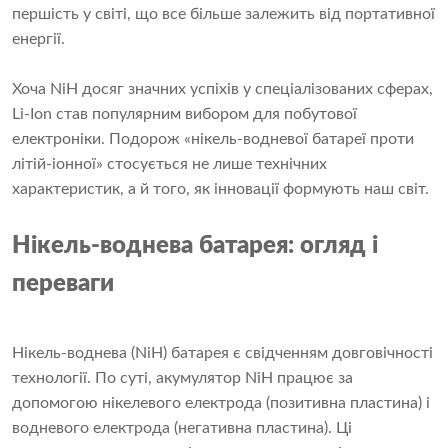
першість у світі, що все більше залежить від портативної
енергії.
Хоча NiH досяг значних успіхів у спеціалізованих сферах,
Li-Ion став популярним вибором для побутової
електроніки. Подорож «нікель-водневої батареї проти
літій-іонної» стосується не лише технічних
характеристик, а й того, як інновації формують наш світ.
Нікель-воднева батарея: огляд і
переваги
Нікель-воднева (NiH) батарея є свідченням довговічності
технології. По суті, акумулятор NiH працює за
допомогою нікелевого електрода (позитивна пластина) і
водневого електрода (негативна пластина). Ці