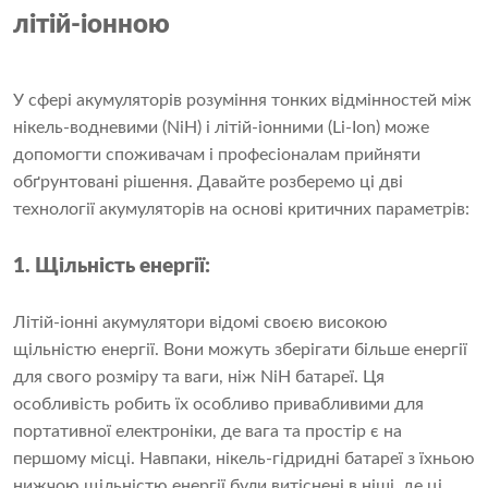
літій-іонною
У сфері акумуляторів розуміння тонких відмінностей між
нікель-водневими (NiH) і літій-іонними (Li-Ion) може
допомогти споживачам і професіоналам прийняти
обґрунтовані рішення. Давайте розберемо ці дві
технології акумуляторів на основі критичних параметрів:
1. Щільність енергії:
Літій-іонні акумулятори відомі своєю високою
щільністю енергії. Вони можуть зберігати більше енергії
для свого розміру та ваги, ніж NiH батареї. Ця
особливість робить їх особливо привабливими для
портативної електроніки, де вага та простір є на
першому місці. Навпаки, нікель-гідридні батареї з їхньою
нижчою щільністю енергії були витіснені в ніші, де ці