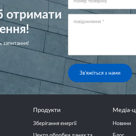
Номер телефону
об отримати
повідомлення
*
ення!
ь запитання!
Зв'яжіться з нами
Продукти
Медіа-ц
Зберігання енергії
Новини
Центр обробки даних та
Блог