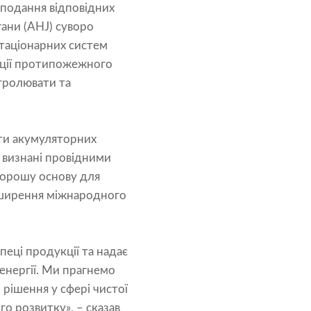
с подання відповідних
гани (AHJ) суворо
стаціонарних систем
іації протипожежного
тролювати та
кти акумуляторних
а визнані провідними
 хорошу основу для
озширення міжнародного
пеці продукції та надає
 енергії. Ми прагнемо
 рішення у сфері чистої
о розвитку», – сказав