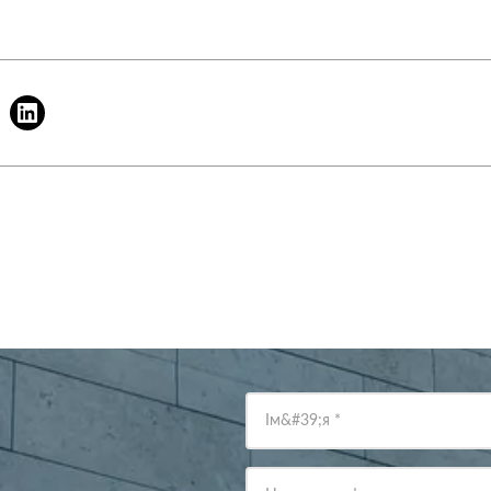
Ім&#39;я
*