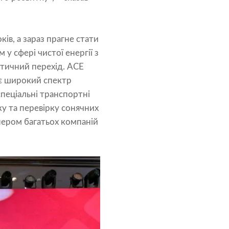
ів, а зараз прагне стати
у сфері чистої енергії з
тичний перехід. ACE
дає широкий спектр
 спеціальні транспортні
у та перевірку сонячних
тнером багатьох компаній