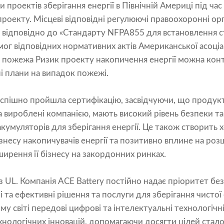
 проектів зберігання енергії в Північній Америці під ча
роекту. Місцеві відповідні регулюючі правоохоронні ор
A відповідно до «Стандарту NFPA855 для встановлення 
вимог відповідних нормативних актів Американської асоц
чи пожежа Ризик проекту накопичення енергії можна кон
і плани на випадок пожежі.
 успішно пройшла сертифікацію, засвідчуючи, що проду
а вироблені компанією, мають високий рівень безпеки т
кумуляторів для зберігання енергії. Це також створить
знесу накопичувачів енергії та позитивно вплине на р
ширення її бізнесу на закордонних ринках.
з UL. Компанія ACE Battery постійно надає пріоритет без
 та ефективні рішення та послуги для зберігання чистої
му світі передові цифрові та інтелектуальні технологічні
хнологічних інновацій, допомагаючи досягти цілей сталог