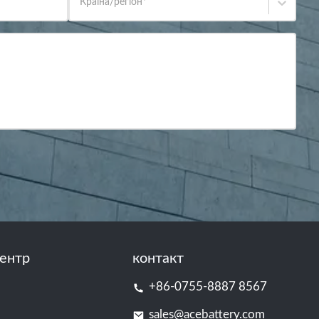
Країна/регіон
*
ентр
контакт
+86-0755-8887 8567
sales@acebattery.com