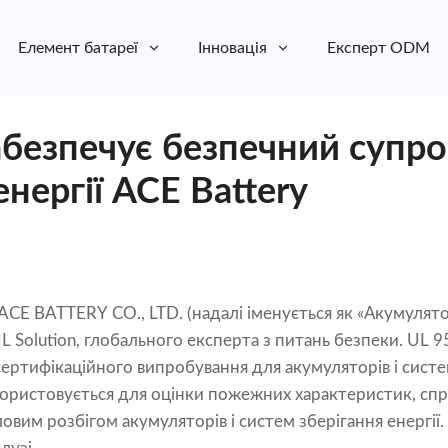
Елемент батареї
Інновація
Експерт ODM
безпечує безпечний супро
енергії ACE Battery
 BATTERY CO., LTD. (надалі іменується як «Акумулято
L Solution, глобального експерта з питань безпеки. UL 
ртифікаційного випробування для акумуляторів і систем 
користовується для оцінки пожежних характеристик, сп
им розбігом акумуляторів і систем зберігання енергії.