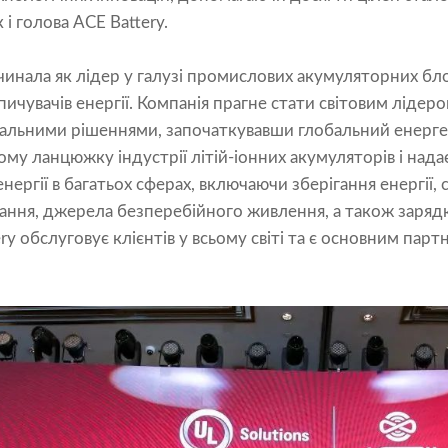
і голова ACE Battery.
чинала як лідер у галузі промислових акумуляторних блок
увачів енергії. Компанія прагне стати світовим лідером 
альними рішеннями, започаткувавши глобальний енерге
ьому ланцюжку індустрії літій-іонних акумуляторів і на
 енергії в багатьох сферах, включаючи зберігання енергії,
ання, джерела безперебійного живлення, а також зарядк
ry обслуговує клієнтів у всьому світі та є основним пар