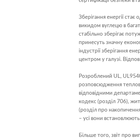
сертифікації безпеки в га
Зберігання енергії стає
викидом вуглецю в багат
стабільно зберігає поту
принесуть значну економі
індустрії зберігання ене
центром у галузі. Відпо
Розроблений UL, UL9540
розповсюдження теплово
відповідними департаме
кодекс (розділ 706), 
(розділ про накопичення
– усі вони встановлюють
Більше того, звіт про в