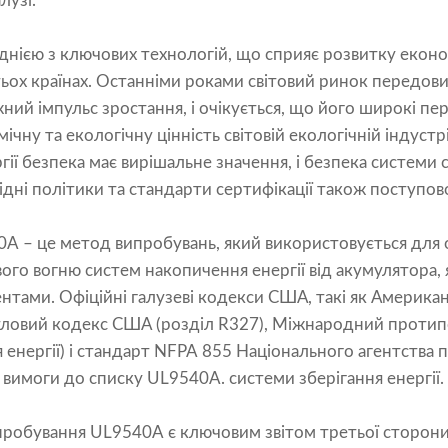
лузі.
 однією з ключових технологій, що сприяє розвитку екон
ьох країнах. Останніми роками світовий ринок передових
жний імпульс зростання, і очікується, що його широкі п
чну та екологічну цінність світовій екологічній індустрі
ргії безпека має вирішальне значення, і безпека системи
відні політики та стандарти сертифікації також поступо
A – це метод випробувань, який використовується для
го вогню систем накопичення енергії від акумулятора,
нтами. Офіційні галузеві кодекси США, такі як Америк
житловий кодекс США (розділ R327), Міжнародний прот
 енергії) і стандарт NFPA 855 Національного агентств
 вимоги до списку UL9540A. системи зберігання енергії.
ипробування UL9540A є ключовим звітом третьої сторони