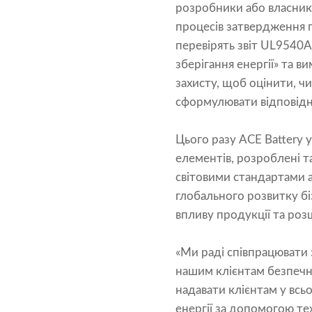
розробники або власники
процесів затвердження п
перевірять звіт UL9540
зберігання енергії» та 
захисту, щоб оцінити, 
сформулювати відповідн
Цього разу ACE Battery
елементів, розроблені т
світовими стандартами а
глобального розвитку бі
впливу продукції та роз
«Ми раді співпрацювати 
нашим клієнтам безпечні
надавати клієнтам у всьо
енергії за допомогою те