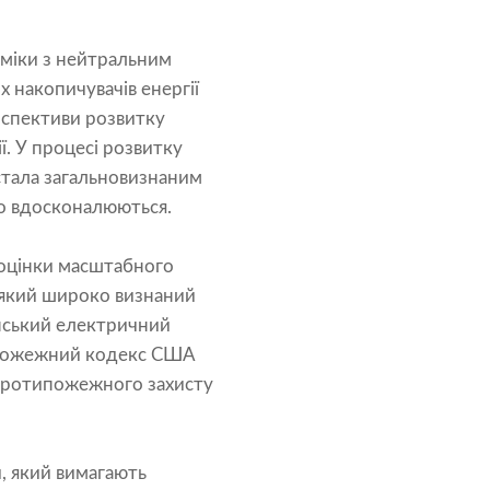
оміки з нейтральним
 накопичувачів енергії
ерспективи розвитку
ї. У процесі розвитку
 стала загальновизнаним
во вдосконалюються.
 оцінки масштабного
 який широко визнаний
анський електричний
ипожежний кодекс США
а протипожежного захисту
, який вимагають