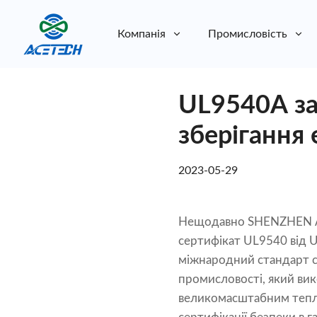
Компанія
Промисловість
Про нас
UL9540A за
Про нас
Стійкість
Стійкість
зберігання 
2023-05-29
Нещодавно SHENZHEN ACE
сертифікат UL9540 від U
міжнародний стандарт се
промисловості, який ви
великомасштабним теплов