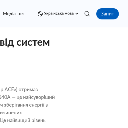
Запит
Медіа-центр
контакт
Українська мова
від систем
р ACE») отримав
9540A — це найсуворіший
зберігання енергії в
ричинених
 Це найвищий рівень