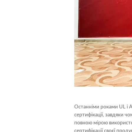
Останніми роками UL і A
сертифікації, завдяки ч
повною мірою використов
сертифікації своєї проду