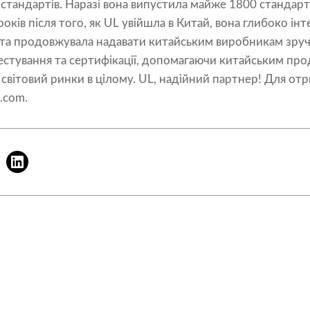
 стандартів. Наразі вона випустила майже 1800 стандарті
років після того, як UL увійшла в Китай, вона глибоко ін
и та продовжувала надавати китайським виробникам зручн
тестування та сертифікації, допомагаючи китайським пр
 світовий ринки в цілому. UL, надійний партнер! Для от
.com.