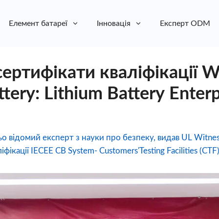
Елемент батареї
Інновація
Експерт ODM
сертифікати кваліфікації 
tery: Lithium Battery Enter
о відомий експерт з науки про безпеку, видав UL Witness
фікації IECEE CB System- Customers'Testing Facilities (CT