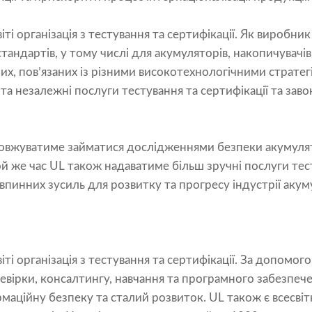
іті організація з тестування та сертифікації. Як виробник
андартів, у тому числі для акумуляторів, накопичувачів 
х, пов’язаних із різними високотехнологічними стратег
 та незалежні послуги тестування та сертифікації та зав
овжуватиме займатися дослідженнями безпеки акумулят
ой же час UL також надаватиме більш зручні послуги тест
пинних зусиль для розвитку та прогресу індустрії акум
іті організація з тестування та сертифікації. За допомог
еревірки, консалтингу, навчання та програмного забезпе
рмаційну безпеку та сталий розвиток. UL також є всесві