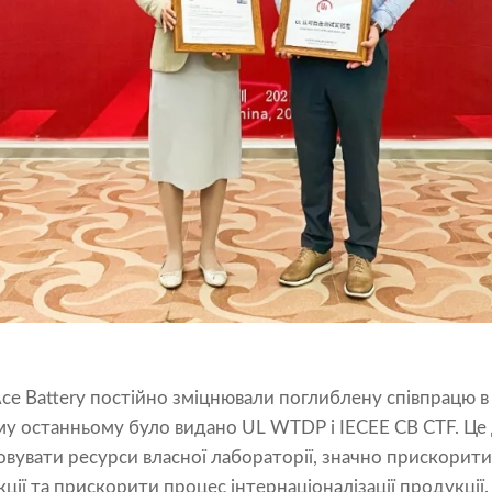
ce Battery постійно зміцнювали поглиблену співпрацю в 
ому останньому було видано UL WTDP і IECEE CB CTF. Це 
увати ресурси власної лабораторії, значно прискорити
кції та прискорити процес інтернаціоналізації продукції.