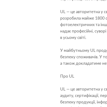
UL — це авторитетна у св
розробила майже 1800 ст
фотоелектричних та інши
надає професійні, суворі
в усьому світі.
У майбутньому UL прод
безпеку споживачів. У т
а також докладатиме нев
Про UL
UL — це авторитетна у св
аудиту, сертифікації, п
безпеку продукції, інфо