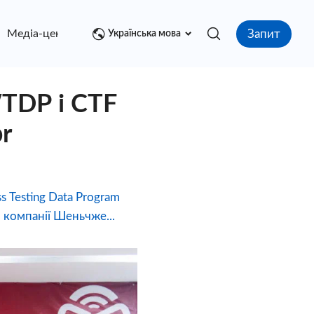
Запит
Медіа-центр
контакт
Українська мова
WTDP і CTF
pr
 Testing Data Program
F) компанії Шеньчже...