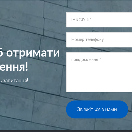
Ім&#39;я
*
Номер телефону
об отримати
повідомлення
*
ення!
ь запитання!
Зв'яжіться з нами