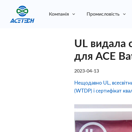
Компанія
Промисловість
Про нас
UL видала 
Про нас
Стійкість
Стійкість
для ACE Bat
2023-04-13
Нещодавно UL, всесвітнь
(WTDP) і сертифікат квалі