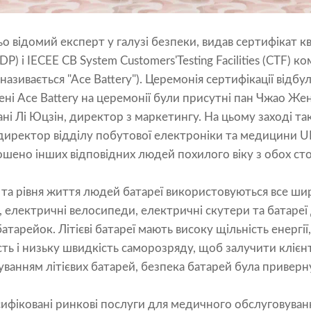
 відомий експерт у галузі безпеки, видав сертифікат кв
P) і IECEE CB System Customers'Testing Facilities (CTF) ко
і називається "Ace Battery"). Церемонія сертифікації відб
мені Ace Battery на церемонії були присутні пан Чжао Же
ані Лі Юцзін, директор з маркетингу. На цьому заході та
директор відділу побутової електроніки та медицини UL 
рошено інших відповідних людей похилого віку з обох сто
 та рівня життя людей батареї використовуються все ши
, електричні велосипеди, електричні скутери та батареї 
 батарейок. Літієві батареї мають високу щільність енергі
ть і низьку швидкість саморозряду, щоб залучити клієнт
уванням літієвих батарей, безпека батарей була приверн
сифіковані ринкові послуги для медичного обслуговуванн