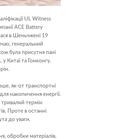
аліфікації UL Witness
мпанії ACE Battery
улася в Шеньчжені 19
нчао, генеральний
кож була присутня пані
у Китаї та Гонконгу.
рін.
рше, як-от транспортні
для накопичення енергії.
ї, тривалий термін
ів. Проте в останні
ута до уваги.
я, обробки матеріалів,