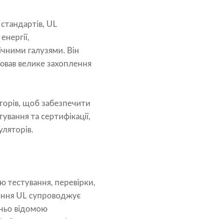
 стандартів, UL
енергії,
ічними галузями. Він
оював велике захоплення
орів, щоб забезпечити
ування та сертифікації,
уляторів.
ою тестування, перевірки,
чення UL супроводжує
тньо відомою