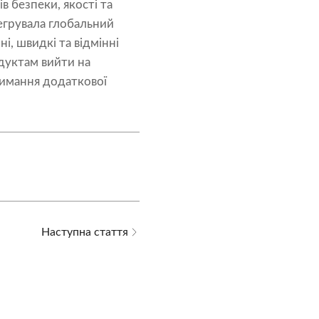
в безпеки, якості та
тегрувала глобальний
і, швидкі та відмінні
одуктам вийти на
римання додаткової
Наступна стаття