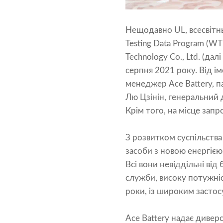
Нещодавно UL, всесвітньо
Testing Data Program (WTD
Technology Co., Ltd. (дал
серпня 2021 року. Від і
менеджер Ace Battery, п
Лю Цзінін, генеральний 
Крім того, на місце зап
З розвитком суспільства
засоби з новою енергією
Всі вони невіддільні від
служби, високу потужніс
роки, із широким застос
Ace Battery надає дивер