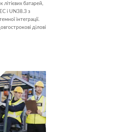
 літієвих батарей,
EC і UN38.3 з
емної інтеграції.
овгострокові ділові