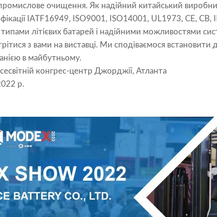
промислове очищення. Як надійний китайський виробник
ікації IATF16949, ISO9001, ISO14001, UL1973, CE, CB, I
типами літієвих батарей і надійними можливостями сист
ися з вами на виставці. Ми сподіваємося встановити д
анією в майбутньому.
світній конгрес-центр Джорджії, Атланта
022 р.
9