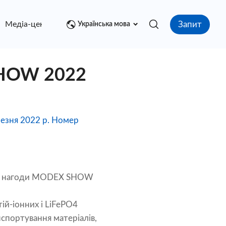
Запит
Медіа-центр
контакт
Українська мова
 SHOW 2022
резня 2022 р. Номер
, з нагоди MODEX SHOW
ій-іонних і LiFePO4
нспортування матеріалів,