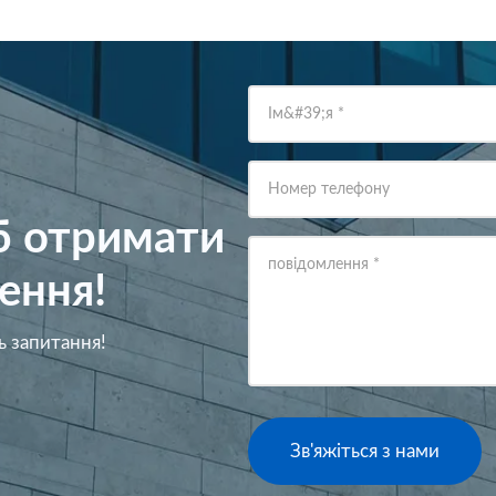
Ім&#39;я
*
Номер телефону
об отримати
повідомлення
*
ення!
ь запитання!
Зв'яжіться з нами