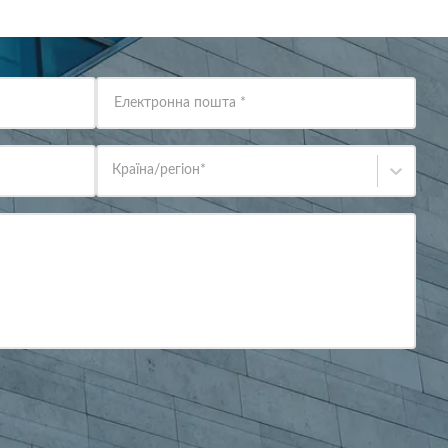
Електронна пошта
*
Країна/регіон
*