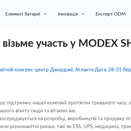
Елемент батареї
Інновація
Експерт ODM
y візьме участь у MODEX
вітній конгрес-центр Джорджії, Атланта Дата: 28-31 бе
підтримку нашої компанії протягом тривалого часу
шого візиту сюди та вітаємо вас.
осереджується на розробці, виробництві та продажу літ
ючи різноманітні ринки, такі як ESS, UPS, медицина, тра