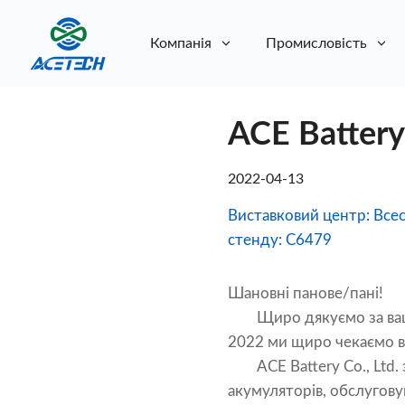
Компанія
Промисловість
Про нас
ACE Batter
Про нас
Стійкість
Стійкість
2022-04-13
Виставковий центр: Всес
стенду: C6479
Шановні панове/пані!
Щиро дякуємо за вашу 
2022 ми щиро чекаємо ва
ACE Battery Co., Ltd. з
акумуляторів, обслугову