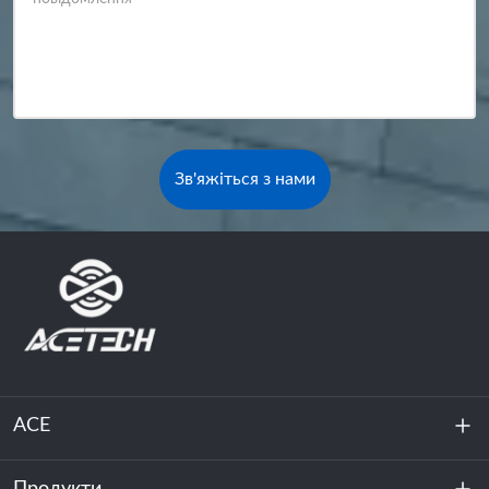
Зв'яжіться з нами
ACE
Про нас