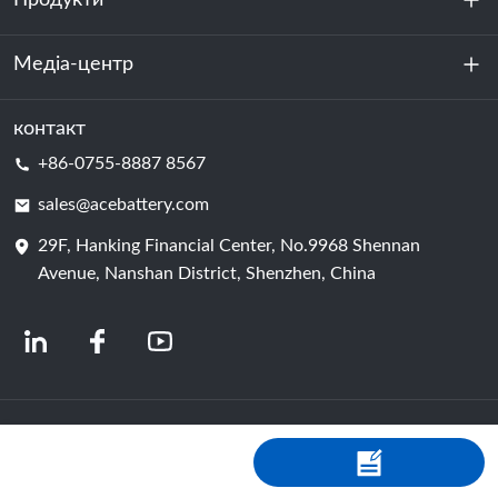
Продукти
Стійкість
Медіа-центр
Зберігання енергії
Центр обробки даних та серверна кімната
контакт
Новини
+86-0755-8887 8567
Сила руху
Блог
sales@acebattery.com
29F, Hanking Financial Center, No.9968 Shennan
Елемент батареї
Avenue, Nanshan District, Shenzhen, China
© 2024 Китайські виробники літій-іонних акумуляторів | Завод і компанія з
виробництва літієвих акумуляторів | Акумулятор ACE від Shopastro
Політика конфіденційності
粤ICP备2022150578号
-4