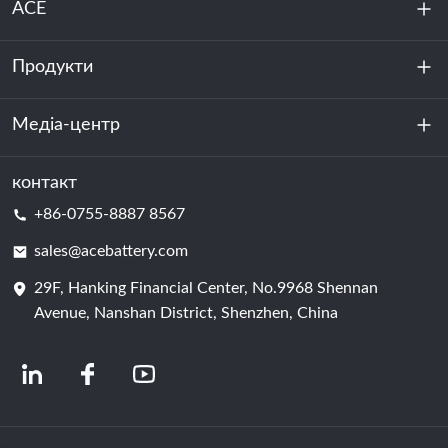
ACE
Продукти
Про нас
Стійкість
Медіа-центр
Зберігання енергії
Центр обробки даних та серверна кімната
контакт
Новини
+86-0755-8887 8567
Сила руху
Блог
sales@acebattery.com
29F, Hanking Financial Center, No.9968 Shennan
Елемент батареї
Avenue, Nanshan District, Shenzhen, China