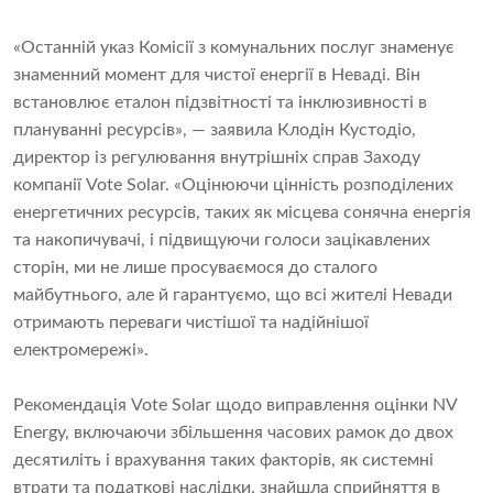
«Останній указ Комісії з комунальних послуг знаменує
знаменний момент для чистої енергії в Неваді. Він
встановлює еталон підзвітності та інклюзивності в
плануванні ресурсів», — заявила Клодін Кустодіо,
директор із регулювання внутрішніх справ Заходу
компанії Vote Solar. «Оцінюючи цінність розподілених
енергетичних ресурсів, таких як місцева сонячна енергія
та накопичувачі, і підвищуючи голоси зацікавлених
сторін, ми не лише просуваємося до сталого
майбутнього, але й гарантуємо, що всі жителі Невади
отримають переваги чистішої та надійнішої
електромережі».
Рекомендація Vote Solar щодо виправлення оцінки NV
Energy, включаючи збільшення часових рамок до двох
десятиліть і врахування таких факторів, як системні
втрати та податкові наслідки, знайшла сприйняття в