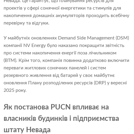
Невада. Це гарантує, що планування ресурсів для
проектів у сфері сонячної енергетики та стимулів для
накопичення домашніх акумуляторів проходить всебічну
перевірку та відгуки.
У майбутніх оновленнях Demand Side Management (DSM)
компанії NV Energy було наказано покращити звітність
про системи накопичення енергії поза лічильником
(BTM). Крім того, компанія повинна додатково включити
переваги житлових сонячних панелей і систем
резервного живлення від батарей у своє майбутнє
оновлення Плану розподілених ресурсів (DRP) у вересні
2025 року.
Як постанова PUCN впливає на
власників будинків і підприємства
штату Невада