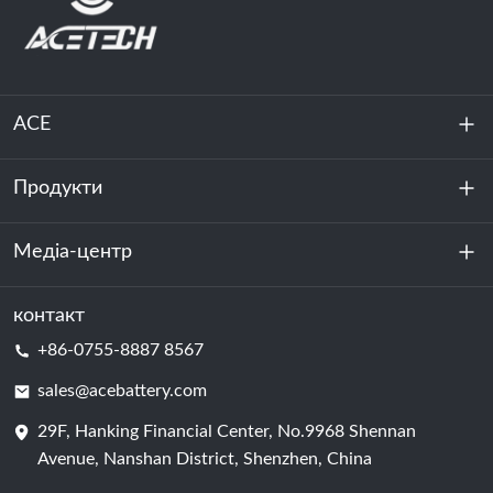
ACE
Продукти
Про нас
Стійкість
Медіа-центр
Зберігання енергії
Центр обробки даних та серверна кімната
контакт
Новини
+86-0755-8887 8567
Сила руху
Блог
sales@acebattery.com
29F, Hanking Financial Center, No.9968 Shennan
Елемент батареї
Avenue, Nanshan District, Shenzhen, China