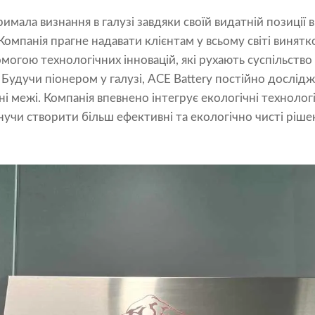
имала визнання в галузі завдяки своїй видатній позиції в 
 Компанія прагне надавати клієнтам у всьому світі винятк
могою технологічних інновацій, які рухають суспільство
 Будучи піонером у галузі, ACE Battery постійно дослідж
і межі. Компанія впевнено інтегрує екологічні технологі
учи створити більш ефективні та екологічно чисті рішен