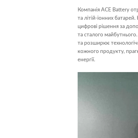
Компанія ACE Battery отр
та літій-іонних батарей.
цифрові рішення за допо
та сталого майбутнього.
та розширює технологічн
кожного продукту, прагн
енергії.