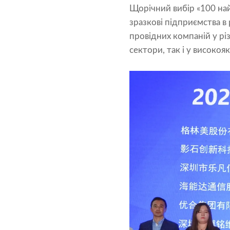
Щорічний вибір «100 най
зразкові підприємства в
провідних компаній у рі
сектори, так і у високо