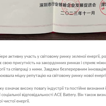
ере активну участь у світовому ринку зеленої енергії,
є свою присутність на закордонних ринках і сприяє мі
ргії та співпраці з ними. Завдяки безперервним інноваці
оювала міцну репутацію на світовому ринку нової енергі
у означає високу повагу індустрії та постійне визнання 
соціальної відповідальності ACE Battery. Він також визн
і чистої енергії.