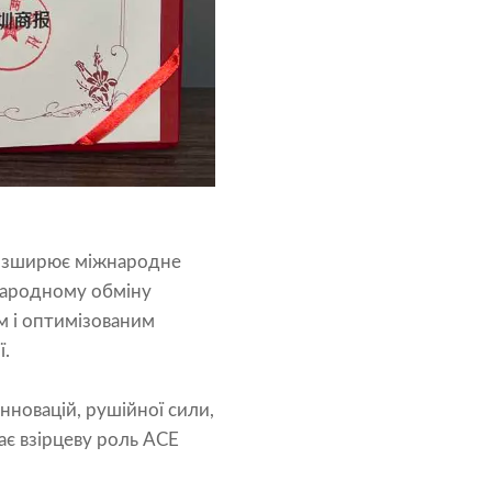
 розширює міжнародне
жнародному обміну
ям і оптимізованим
ї.
інновацій, рушійної сили,
ає взірцеву роль ACE