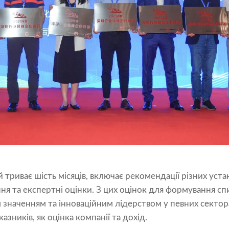
 триває шість місяців, включає рекомендації різних уста
я та експертні оцінки. З цих оцінок для формування сп
м значенням та інноваційним лідерством у певних сектора
казників, як оцінка компанії та дохід.