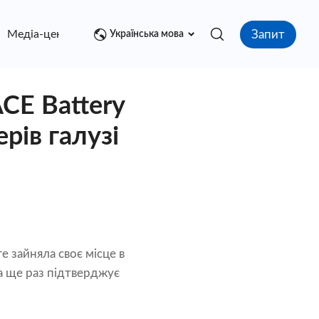
Запит
Медіа-центр
контакт
Українська мова
CE Battery
рів галузі
ге зайняла своє місце в
а ще раз підтверджує