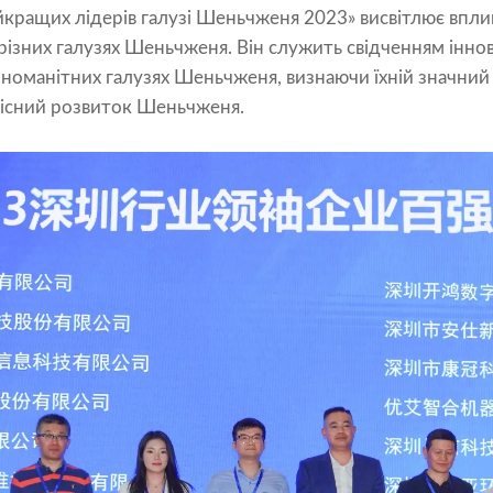
кращих лідерів галузі Шеньчженя 2023» висвітлює вплив
 різних галузях Шеньчженя. Він служить свідченням інно
зноманітних галузях Шеньчженя, визнаючи їхній значний в
якісний розвиток Шеньчженя.