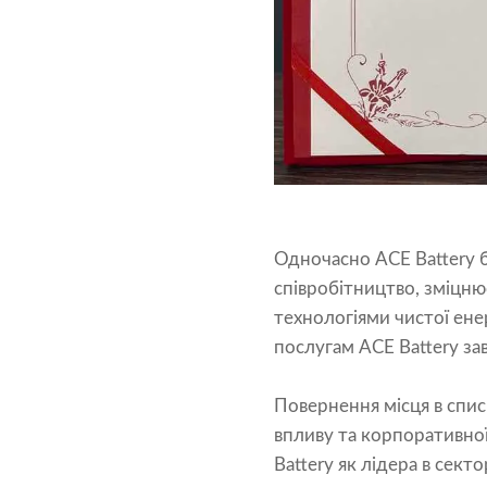
Одночасно ACE Battery б
співробітництво, зміцню
технологіями чистої ене
послугам ACE Battery зав
Повернення місця в списк
впливу та корпоративної 
Battery як лідера в сектор