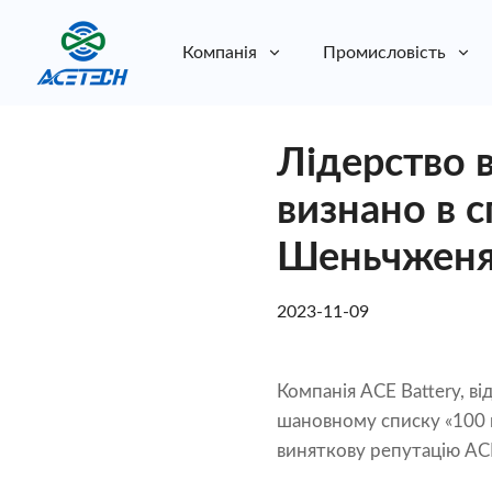
Компанія
Промисловість
Про нас
Лідерство 
Про нас
Стійкість
Стійкість
визнано в с
Шеньчженя
2023-11-09
Компанія ACE Battery, ві
шановному списку «100 
виняткову репутацію ACE B