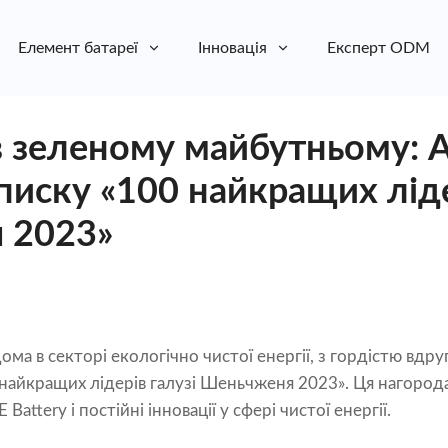
Елемент батареї
Інновація
Експерт ODM
в зеленому майбутньому: A
писку «100 найкращих ліде
 2023»
дома в секторі екологічно чистої енергії, з гордістю вдру
найкращих лідерів галузі Шеньчженя 2023». Ця нагород
attery і постійні інновації у сфері чистої енергії.