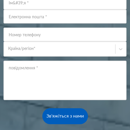
Ім&#39;я
*
Електронна пошта
*
Номер телефону
Країна/регіон
*
повідомлення
*
Зв'яжіться з нами