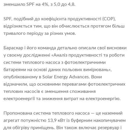
зменшило SPF на 4%, з 5,0 до 4,8.
SPF, подібний до коефіцієнта продуктивності (COP),
відрізняється тим, що він обчислюється протягом більш
тривалого періоду за різних умов.
Бараскар і його команда детально описали свої висновки
у своєму дослідженні «Аналіз продуктивності та роботи
системи теплового насоса з фотоелектричними
батареями на основі даних польових вимірювань»,
опублікованому в Solar Energy Advances. Вони
відзначили, що основними перевагами фотоелектричних
теплових насосів є зменшення споживання
електроенергії та зниження витрат на електроенергію.
Пропонована система теплового насоса — це наземний
агрегат потужністю 13,9 кВт із буферним накопичувачем
для обігріву приміщень. Він також включає резервуар і