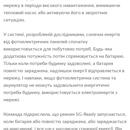
мережу в періоди високого навантаження, вимикаючи
тепловий насос або активуючи його в зворотних
ситуаціях.
У системі, розробленій дослідниками, сонячна енергія
від фотоелектричних панелей спочатку
використовується для побутових потреб. Будь-яка
додаткова потужність потім спрямовується на батарею.
Тільки коли потреби будинку задоволені, а батарея
повністю заряджена, надлишок енергії відправляється в
мережу. І навпаки, якщо фотоелектрична система та
акумулятор не можуть задовольнити енергетичні
потреби будинку, використовується електроенергія з
мережі.
Команда підкреслила, що режим SG-Ready запускається,
коли батарея або повністю заряджена, або заряджається
на максимумі, і все ще є надлишок сонячної енергії. Він