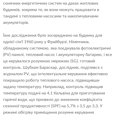
сонячних енергетичних систем на дахах житлових
будинків, зокрема те, як вони можуть працювати в
тандемі з тепловими насосами та накопичувачами
акумуляторів.
Їхнє дослідження було зосереджено на будинку для
однієї сім’ї 1960 року у Фрайбурзі, Німеччина,
обладнаному системою, яка поєднувала фотоелектричні
(PV) панелі, тепловий насос і акумуляторну батарею, і все
це керувалося розумною мережею (SG). готовий
контроль. Шубхам Бараскар, дослідник, поділився з
журналом PV, що інтелектуальне керування ефективно
покращило роботу теплового насоса, підвищивши
задану температуру. Наприклад, контроль підвищив
температуру подачі на 4,1 Кельвіна для приготування
гарячої води, що призвело до зниження коефіцієнта
сезонної продуктивності (SPF) на 5,7% з 3,5 до 3,3. У
режимі обігріву приміщення розумне керування