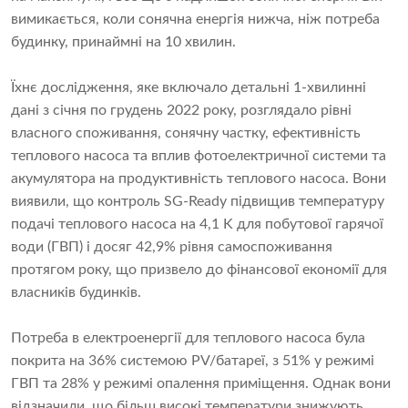
вимикається, коли сонячна енергія нижча, ніж потреба
будинку, принаймні на 10 хвилин.
Їхнє дослідження, яке включало детальні 1-хвилинні
дані з січня по грудень 2022 року, розглядало рівні
власного споживання, сонячну частку, ефективність
теплового насоса та вплив фотоелектричної системи та
акумулятора на продуктивність теплового насоса. Вони
виявили, що контроль SG-Ready підвищив температуру
подачі теплового насоса на 4,1 K для побутової гарячої
води (ГВП) і досяг 42,9% рівня самоспоживання
протягом року, що призвело до фінансової економії для
власників будинків.
Потреба в електроенергії для теплового насоса була
покрита на 36% системою PV/батареї, з 51% у режимі
ГВП та 28% у режимі опалення приміщення. Однак вони
відзначили, що більш високі температури знижують