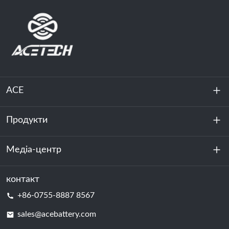
ACE
Продукти
Про нас
Стійкість
Медіа-центр
Зберігання енергії
Центр обробки даних та серверна кімната
контакт
Новини
+86-0755-8887 8567
Сила руху
Блог
sales@acebattery.com