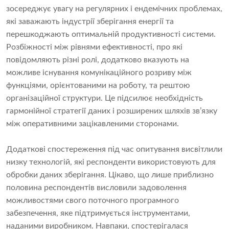
зосереджує увагу на регулярних і ендемічних проблемах,
які заважають індустрії зберігання енергії та
перешкоджають оптимальній продуктивності системи.
Розбіжності між рівнями ефективності, про які
повідомляють різні ролі, додатково вказують на
можливе існування комунікаційного розриву між
функціями, орієнтованими на роботу, та рештою
організаційної структури. Це підсилює необхідність
гармонійної стратегії даних і розширених шляхів зв’язку
між оперативними зацікавленими сторонами.
Додаткові спостереження під час опитування висвітлили
низку технологій, які респонденти використовують для
обробки даних зберігання. Цікаво, що лише приблизно
половина респондентів висловили задоволення
можливостями свого поточного програмного
забезпечення, яке підтримується інструментами,
наданими виробником. Навпаки, спостерігалася