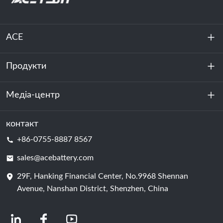
ACE
Продукти
Про нас
Стійкість
Медіа-центр
Зберігання енергії
Центр обробки даних та серверна кімната
контакт
Новини
+86-0755-8887 8567
Сила руху
Блог
sales@acebattery.com
29F, Hanking Financial Center, No.9968 Shennan
Елемент батареї
Avenue, Nanshan District, Shenzhen, China