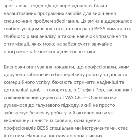
зростаюча тенденція до впровадження більш
налаштованих програмних засобів для вирішення
специфічних проблем зберігання. Ця зміна віддзеркалює
глибше усвідомлення того, що операції BESS вимагають
глибшого рівня аналізу, а також навичок управління та
оптимізації, яких може не забезпечити звичайне
програмне забезпечення для енергетики.
Висновки опитування показали, що професіонали, яким
доручено забезпечити безперебійну роботу та досягти
комерційного успіху, бажають отримати надійніші та
детальніші дані, — говорить д-р Стефан Рор, засновник і
співвиконавчий директор TWAICE. — Оскільки ми
рухаємося до галузевого підходу, який не просто
забезпечує безпечну роботу, а й активно витягує
економічну цінність із сховищ, оснащуючи
професіоналів BESS спеціальними інструментами. стає
істотним. Надання доступу до проактивних