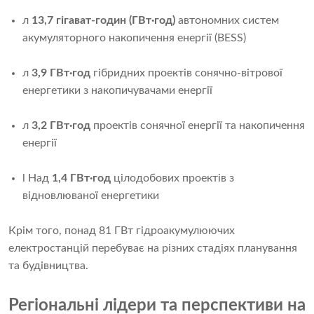
л
13,7 гігават-годин (ГВт·год)
автономних систем
акумуляторного накопичення енергії (BESS)
л
3,9 ГВт·год
гібридних проектів сонячно-вітрової
енергетики з накопичувачами енергії
л
3,2 ГВт·год
проектів сонячної енергії та накопичення
енергії
l Над
1,4 ГВт·год
цілодобових проектів з
відновлюваної енергетики
Крім того, понад 81 ГВт гідроакумулюючих
електростанцій перебуває на різних стадіях планування
та будівництва.
Регіональні лідери та перспективи на