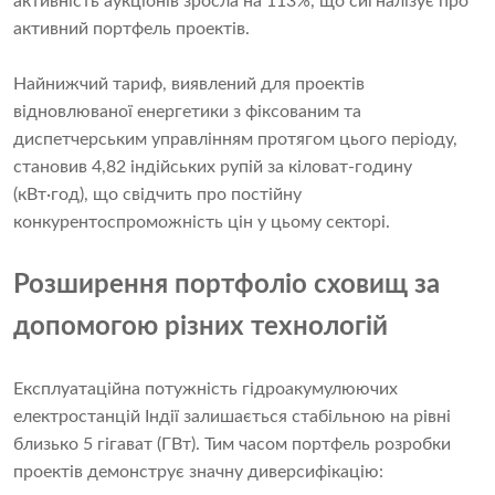
активність аукціонів зросла на 113%, що сигналізує про
активний портфель проектів.
Найнижчий тариф, виявлений для проектів
відновлюваної енергетики з фіксованим та
диспетчерським управлінням протягом цього періоду,
становив 4,82 індійських рупій за кіловат-годину
(кВт·год), що свідчить про постійну
конкурентоспроможність цін у цьому секторі.
Розширення портфоліо сховищ за
допомогою різних технологій
Експлуатаційна потужність гідроакумулюючих
електростанцій Індії залишається стабільною на рівні
близько 5 гігават (ГВт). Тим часом портфель розробки
проектів демонструє значну диверсифікацію: