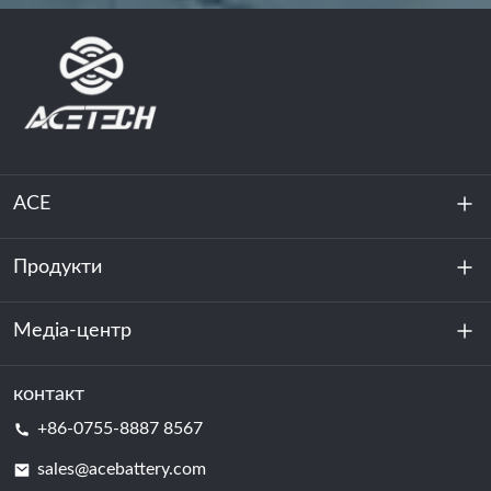
ACE
Продукти
Про нас
Стійкість
Медіа-центр
Зберігання енергії
Центр обробки даних та серверна кімната
контакт
Новини
+86-0755-8887 8567
Сила руху
Блог
sales@acebattery.com