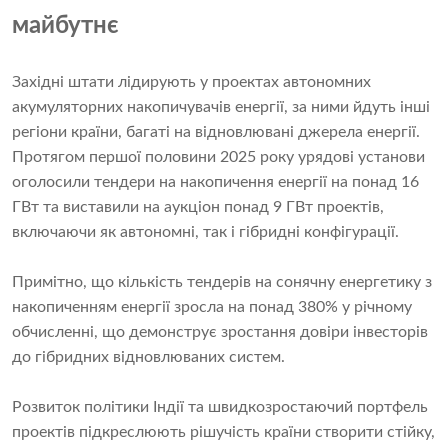
майбутнє
Західні штати лідирують у проектах автономних
акумуляторних накопичувачів енергії, за ними йдуть інші
регіони країни, багаті на відновлювані джерела енергії.
Протягом першої половини 2025 року урядові установи
оголосили тендери на накопичення енергії на понад 16
ГВт та виставили на аукціон понад 9 ГВт проектів,
включаючи як автономні, так і гібридні конфігурації.
Примітно, що кількість тендерів на сонячну енергетику з
накопиченням енергії зросла на понад 380% у річному
обчисленні, що демонструє зростання довіри інвесторів
до гібридних відновлюваних систем.
Розвиток політики Індії та швидкозростаючий портфель
проектів підкреслюють рішучість країни створити стійку,