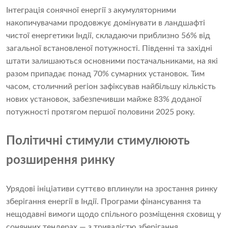
Інтеграція сонячної енергії з акумуляторними
накопичувачами продовжує домінувати в ландшафті
чистої енергетики Індії, складаючи приблизно 56% від
загальної встановленої потужності. Південні та західні
штати залишаються основними постачальниками, на які
разом припадає понад 70% сумарних установок. Тим
часом, столичний регіон зафіксував найбільшу кількість
нових установок, забезпечивши майже 83% доданої
потужності протягом першої половини 2025 року.
Політичні стимули стимулюють
розширення ринку
Урядові ініціативи суттєво вплинули на зростання ринку
зберігання енергії в Індії. Програми фінансування та
нещодавні вимоги щодо спільного розміщення сховищ у
сонячних тендерах — з тривалістю зберігання