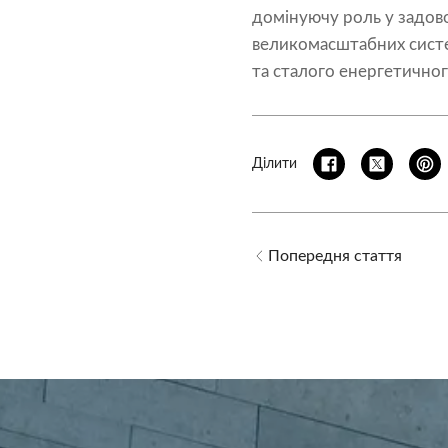
домінуючу роль у задово
великомасштабних систе
та сталого енергетично
Ділити
Попередня стаття