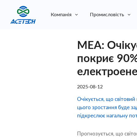
Компанія
Промисловість
Про нас
МЕА: Очіку
Про нас
Стійкість
Стійкість
покриє 90%
електроене
2025-08-12
Очікується, що світовий
цього зростання буде за
підкреслює нагальну потр
Прогнозується, що світ