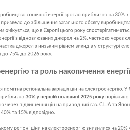
робництво сонячної енергії зросло приблизно на 30% з 
призвело до збільшення загального обсягу виробництва 
м очікується, що в Європі цього року спостерігатиметь
нергії з відновлюваних джерел на 2%, частково через сл
 частка джерел з низьким рівнем викидів у структурі е
і до 75% до 2026 року.
енергію та роль накопичення енергі
ся помітна регіональна варіація цін на електроенергію. У 
 приблизно
30% у першій половині 2025 року
порівняно 
ю через підвищення цін на природний газ. США та Япон
 40% та 15% відповідно.
ькому регіоні ціни на електроенергію знизилися на 20%