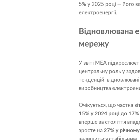
5% у 2025 році — його в
електроенергії.
Відновлювана е
мережу
У звіті МЕА підкреслюєт
центральну роль у задо
тенденцій, відновлювані
виробництва електроенер
Очікується, що частка ві
15% у 2024 році до 17% 
вперше за століття впад
зросте на
27% у річному
залишиться стабільним.