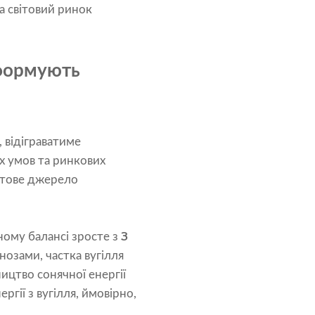
а світовий ринок
сформують
, відіграватиме
х умов та ринкових
вітове джерело
чному балансі зросте з
З
огнозами, частка вугілля
ицтво сонячної енергії
ргії з вугілля, ймовірно,