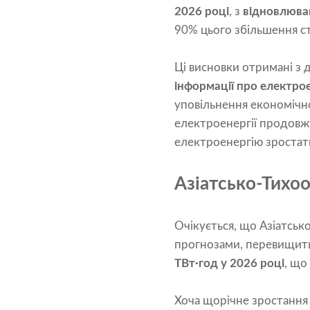
2026 році
, з
відновлюван
90% цього збільшення с
Ці висновки отримані з
інформації про електрое
уповільнення економічно
електроенергії продовжу
електроенергію зростати
Азіатсько-Тихо
Очікується, що Азіатськ
прогнозами, перевищит
ТВт·год у 2026 році
, що
Хоча щорічне зростання 