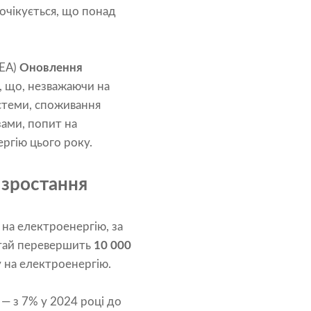
очікується, що понад
МЕА)
Оновлення
е, що, незважаючи на
истеми, споживання
зами, попит на
ргію цього року.
 зростання
 на електроенергію, за
итай перевершить
10 000
 на електроенергію.
— з 7% у 2024 році до