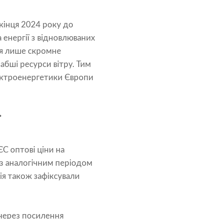
кінця 2024 року до
енергії з відновлюваних
ся лише скромне
абші ресурси вітру. Тим
лектроенергетики Європи
ї
ЄС оптові ціни на
з аналогічним періодом
ія також зафіксували
 через посилення