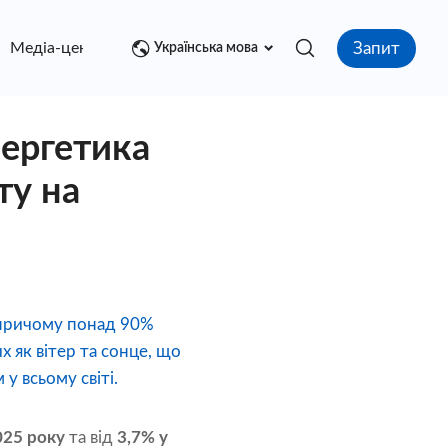
Запит
Медіа-центр
контакт
Українська мова
нергетика
ту на
, причому понад 90%
 як вітер та сонце, що
у всьому світі.
025 року
та від
3,7% у