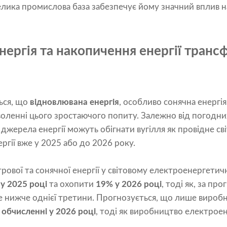
елика промислова база забезпечує йому значний вплив н
нергія та накопичення енергії тран
ься, що
відновлювана енергія
, особливо сонячна енергія
воленні цього зростаючого попиту. Залежно від погодни
 джерела енергії можуть обігнати вугілля як провідне с
гії вже у 2025 або до 2026 року.
трової та сонячної енергії у світовому електроенергети
у 2025 році
та охопити
19% у 2026 році
, тоді як, за пр
е нижче однієї третини. Прогнозується, що лише виробн
 обчисленні у 2026 році
, тоді як виробництво електроене