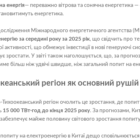
а енергія
— переважно вітрова та сонячна енергетика — 
тановитимуть енергетика.
 дослідження Міжнародного енергетичного агентства (
нергію за середині року за 2025 рік
, що свідчить про т
ї активності, що обмежує інвестиції в нові генеруючі с
є зростати. У звіті також наголошується, що, за прогно
ме більш ніж удвічі швидше, ніж загальний попит на ене
океанський регіон як основний рушій
о-Тихоокеанський регіон очолить це зростання, де попит
ь
15 000 ТВт·год до кінця 2025 року
. За прогнозами, К
 забезпечує майже половину світового зростання попиту
попиту на електроенергію в Китаї дещо сповільнюється 