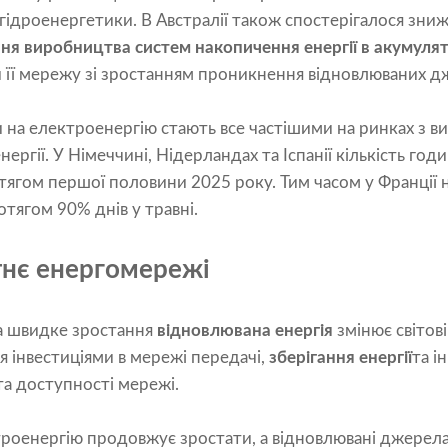
 гідроенергетики. В Австралії також спостерігалося зниж
ня виробництва систем накопичення енергії в акумулят
 її мережу зі зростанням проникнення відновлюваних дж
ни на електроенергію стають все частішими на ринках з
ргії. У Німеччині, Нідерландах та Іспанії кількість год
ягом першої половини 2025 року. Тим часом у Франції н
отягом 90% днів у травні.
нє енергомережі
а швидке зростання
відновлювана енергія
змінює світові
 інвестиціями в мережі передачі,
зберігання енергії
та і
та доступності мережі.
роенергію продовжує зростати, а відновлювані джерела 