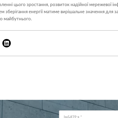
ленні цього зростання, розвиток надійної мережевої ін
м зберігання енергії матиме вирішальне значення для з
го майбутнього.
Ім&#39;я
*