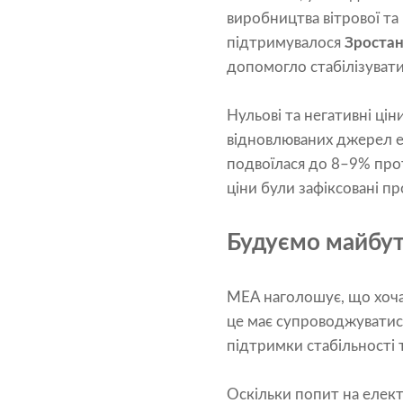
виробництва вітрової та
підтримувалося
Зростан
допомогло стабілізувати
Нульові та негативні ці
відновлюваних джерел ене
подвоїлася до 8–9% прот
ціни були зафіксовані пр
Будуємо майбут
МЕА наголошує, що хоч
це має супроводжуватися
підтримки стабільності 
Оскільки попит на елект