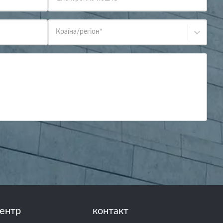
Країна/регіон
*
ентр
контакт