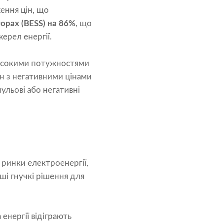
ення цін, що
орах (BESS) на 86%
, що
ерел енергії.
 високими потужностями
ин з негативними цінами
ульові або негативні
 ринки електроенергії,
нші гнучкі рішення для
енергії відіграють