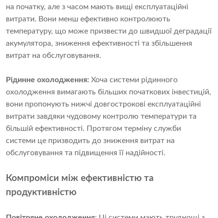
на початку, але з часом мають вищі експлуатаційні
витрати. Вони менш ефективно контролюють
температуру, що може призвести до швидшої деградації
акумулятора, зниження ефективності та збільшення
витрат на обслуговування.
Рідинне охолодження:
Хоча системи рідинного
охолодження вимагають більших початкових інвестицій,
вони пропонують нижчі довгострокові експлуатаційні
витрати завдяки чудовому контролю температури та
більшій ефективності. Протягом терміну служби
системи це призводить до зниження витрат на
обслуговування та підвищення її надійності.
Компроміси між ефективністю та
продуктивністю
Повітряне охолодження
: Ці системи мають труднощі з