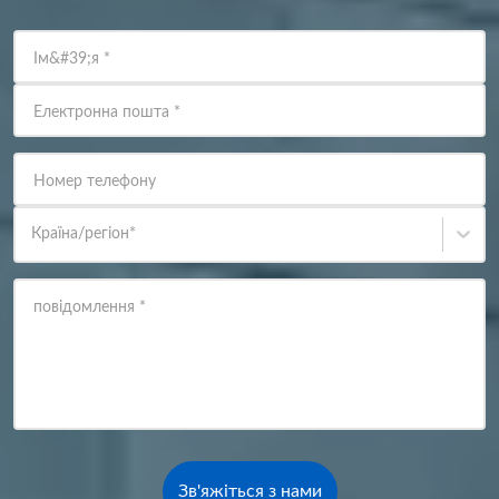
Ім&#39;я
*
Електронна пошта
*
Номер телефону
Країна/регіон
*
повідомлення
*
Зв'яжіться з нами