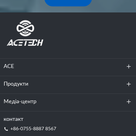
ACE
Продукти
Про нас
Стійкість
Медіа-центр
Зберігання енергії
Центр обробки даних та серверна кімната
контакт
Новини
+86-0755-8887 8567
Сила руху
Блог