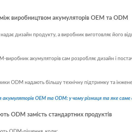
і між виробництвом акумуляторів OEM та ODM
надає дизайн продукту, а виробник виготовляє його від
DM-виробник акумуляторів сам розробляє дизайн і пост
ники ODM надають більшу технічну підтримку та інжене
я акумуляторів OEM та ODM: у чому різниця та яке саме 
ють ODM замість стандартних продуктів
ають ODM-рішення, коли: