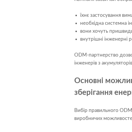
їхнє застосування ви
необхідна системна і
вони хочуть пришвид
внутрішні інженерні 
ODM-партнерство дозвол
інженерів з акумуляторів
Основні можлив
зберігання енерг
Вибір правильного ODM-п
виробничих можливосте