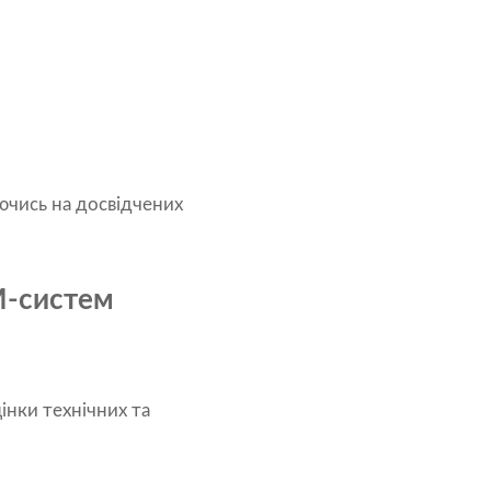
чись на досвідчених
M-систем
інки технічних та