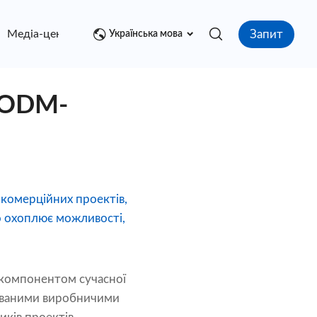
Запит
Медіа-центр
контакт
Українська мова
а ODM-
 комерційних проектів,
о охоплює можливості,
 компонентом сучасної
зованими виробничими