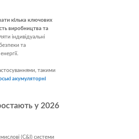
вати кілька ключових
ість виробництва та
яти індивідуальні
безпеки та
нергії.
астосуваннями, такими
рські акумуляторні
ростають у 2026
мислові (C&I) системи