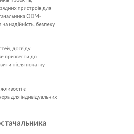
ків проектів,
арядних пристроїв для
стачальника ODM-
 на надійність, безпеку
тей, досвіду
же призвести до
вити після початку
ожливості є
нера для індивідуальних
постачальника