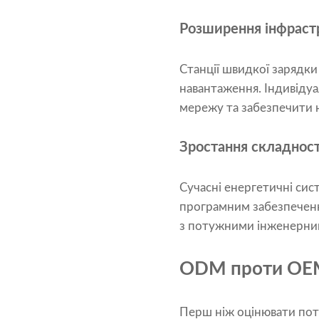
Розширення інфрастр
Станції швидкої зарядки
навантаження. Індивіду
мережу та забезпечити 
Зростання складності
Сучасні енергетичні сис
програмним забезпечен
з потужними інженерни
ODM проти OEM 
Перш ніж оцінювати пот