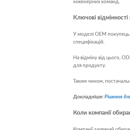
інженерних команд.
Ключові відмінност
У моделі OEM покупець 
специфікацій.
На відміну від цього, O
для продукту.
Таким чином, постачаль
Докладніше:
Рішення дл
Коли компанії обира
Компанії зазвичай обир