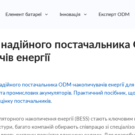
Елемент батареї
Інновація
Експерт ODM
 надійного постачальник
ів енергії
надійного постачальника ODM-накопичувачів енергії для
 та промислових акумуляторів. Практичний посібник, щ
оцінку постачальників.
ляторного накопичення енергії (BESS) стають ключовим
ктури, багато компаній обирають співпрацю зі спеціалі