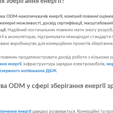
 зберігання енергії?
а ODM-накопичувачів енергії, компанії повинні оціню
женерні можливості, досвід сертифікації, масштабован
ції.
Надійний постачальник повинен мати змогу розробл
гії в акумуляторах, підтримувати міжнародні стандарти 
ане виробництво для комерційних проектів зберігання е
к повинен продемонструвати досвід роботи з кількома з
ня енергії
, інфраструктура зарядки електромобілів,
мо
резервного копіювання ДБЖ
.
а ODM у сфері зберігання енергії з
пичення енергії
швидко розвивається. Комерційні та про