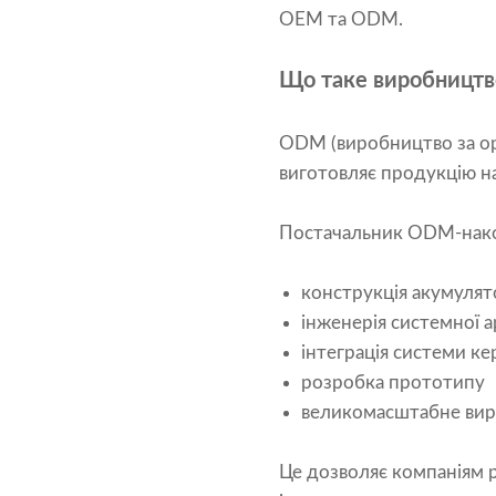
OEM та ODM.
Що таке виробництв
ODM (виробництво за ор
виготовляє продукцію на
Постачальник ODM-накопи
конструкція акумуля
інженерія системної 
інтеграція системи к
розробка прототипу
великомасштабне ви
Це дозволяє компаніям р