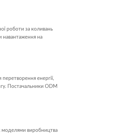
ної роботи за коливань
и навантаження на
 перетворення енергії,
нгу. Постачальники ODM
іж моделями виробництва