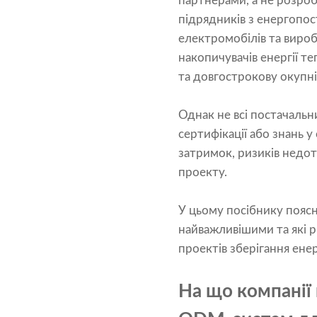
партнерами, а не розро
підрядників з енергопос
електромобілів та виро
накопичувачів енергії т
та довгострокову окупні
Однак не всі постачаль
сертифікації або знань 
затримок, ризиків недот
проекту.
У цьому посібнику поясн
найважливішими та які р
проектів зберігання енер
На що компанії 