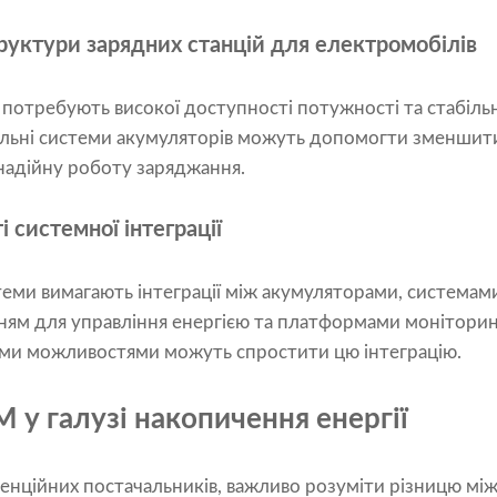
уктури зарядних станцій для електромобілів
 потребують високої доступності потужності та стабіль
альні системи акумуляторів можуть допомогти зменшит
надійну роботу заряджання.
 системної інтеграції
теми вимагають інтеграції між акумуляторами, системами
ням для управління енергією та платформами монітори
ми можливостями можуть спростити цю інтеграцію.
у галузі накопичення енергії
енційних постачальників, важливо розуміти різницю м