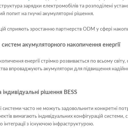
раструктура зарядки електромобілів та розподілені уста
ий попит на гнучкі акумуляторні рішення.
цій сприяють зростанню партнерств ODM у сфері накопи
систем акумуляторного накопичення енергії
опичення енергії стрімко розвивається по всьому світу,
тва впроваджують акумулятори для підвищення надійнос
 індивідуальні рішення BESS
і системи часто не можуть задовольнити конкретні по
оектів вимагають індивідуальних конфігурацій системи, 
о інтеграції з існуючою інфраструктурою.