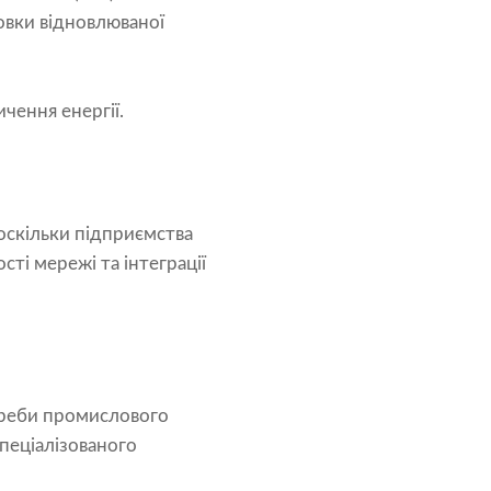
новки відновлюваної
чення енергії.
 оскільки підприємства
ті мережі та інтеграції
треби промислового
спеціалізованого