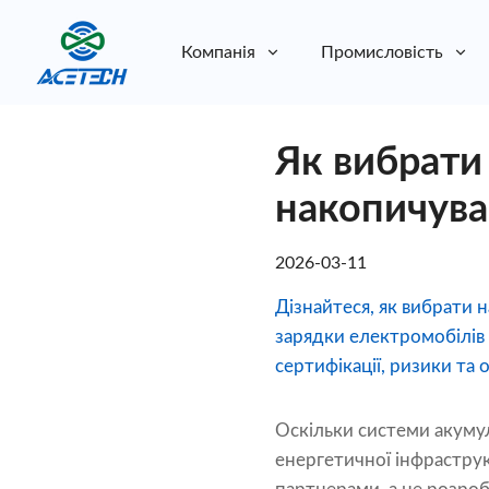
Компанія
Промисловість
Про нас
Як вибрати
Про нас
Стійкість
Стійкість
накопичувач
2026-03-11
Дізнайтеся, як вибрати 
зарядки електромобілів
сертифікації, ризики та 
Оскільки системи акуму
енергетичної інфрастру