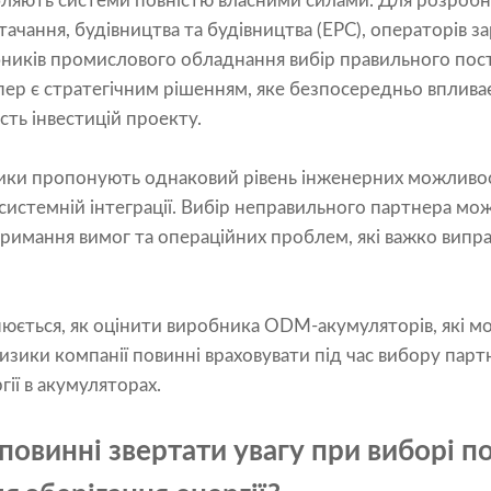
бляють системи повністю власними силами. Для розробни
тачання, будівництва та будівництва (EPC), операторів з
бників промислового обладнання вибір правильного по
епер є стратегічним рішенням, яке безпосередньо впливає
сть інвестицій проекту.
ники пропонують однаковий рівень інженерних можливос
у системній інтеграції. Вибір неправильного партнера мо
римання вимог та операційних проблем, які важко випра
юється, як оцінити виробника ODM-акумуляторів, які м
изики компанії повинні враховувати під час вибору парт
гії в акумуляторах.
повинні звертати увагу при виборі 