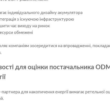
магає індивідуального дизайну акумулятора
нтеграція з існуючою інфраструктурою
шити час виходу на ринок
ресурси обмежені
яє компаніям зосередитися на впровадженні, покладаю
.
ості для оцінки постачальника OD
ії
артнера для накопичення енергії вимагає ретельної оц
й.