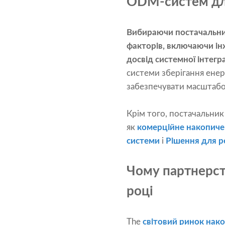
ODM-систем для
Вибираючи постачальник
факторів, включаючи ін
досвід системної інтегра
системи зберігання енер
забезпечувати масштабов
Крім того, постачальни
як
комерційне накопичен
системи
і
Рішення для 
Чому партнерств
році
The
світовий ринок нако