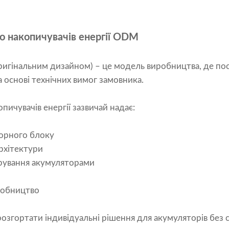
о накопичувачів енергії ODM
игінальним дизайном) – це модель виробництва, де пос
 основі технічних вимог замовника.
чувачів енергії зазвичай надає:
торного блоку
архітектури
ерування акумуляторами
робництво
озгортати індивідуальні рішення для акумуляторів без 