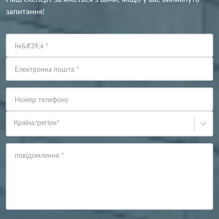
запитання!
Ім&#39;я
*
Електронна пошта
*
Номер телефону
Країна/регіон
*
повідомлення
*