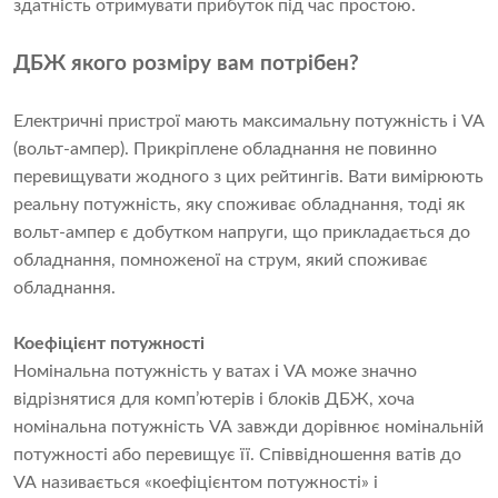
здатність отримувати прибуток під час простою.
ДБЖ якого розміру вам потрібен?
Електричні пристрої мають максимальну потужність і VA
(вольт-ампер). Прикріплене обладнання не повинно
перевищувати жодного з цих рейтингів. Вати вимірюють
реальну потужність, яку споживає обладнання, тоді як
вольт-ампер є добутком напруги, що прикладається до
обладнання, помноженої на струм, який споживає
обладнання.
Коефіцієнт потужності
Номінальна потужність у ватах і VA може значно
відрізнятися для комп’ютерів і блоків ДБЖ, хоча
номінальна потужність VA завжди дорівнює номінальній
потужності або перевищує її. Співвідношення ватів до
VA називається «коефіцієнтом потужності» і