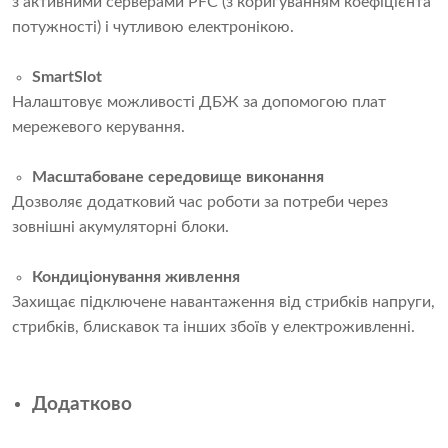
з активними серверами PFC (з коригуванням коефіцієнта
потужності) і чутливою електронікою.
SmartSlot
Налаштовує можливості ДБЖ за допомогою плат
мережевого керування.
Масштабоване середовище виконання
Дозволяє додатковий час роботи за потреби через
зовнішні акумуляторні блоки.
Кондиціонування живлення
Захищає підключене навантаження від стрибків напруги,
стрибків, блискавок та інших збоїв у електроживленні.
Додатково