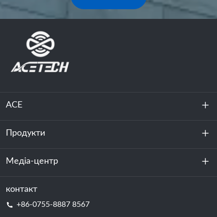
ACE
Продукти
Про нас
Стійкість
Медіа-центр
Зберігання енергії
Центр обробки даних та серверна кімната
контакт
Новини
+86-0755-8887 8567
Сила руху
Блог