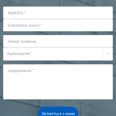
Ім&#39;я
*
Електронна пошта
*
Номер телефону
Країна/регіон
*
повідомлення
*
Зв'яжіться з нами