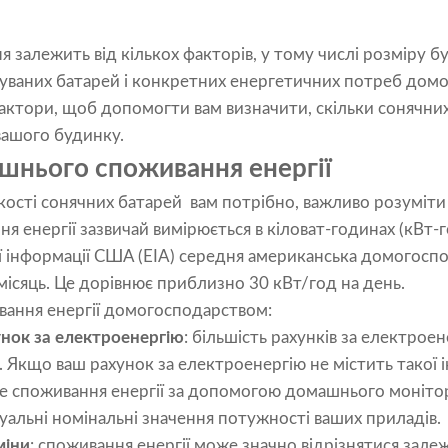
ня залежить від кількох факторів, у тому числі розміру 
вуваних батарей і конкретних енергетичних потреб дом
актори, щоб допомогти вам визначити, скільки сонячни
ашого будинку.
шнього споживання енергії
кості сонячних батарей вам потрібно, важливо розуміт
 енергії зазвичай вимірюється в кіловат-годинах (кВт-го
ї інформації США (EIA) середня американська домогосп
місяць. Це дорівнює приблизно 30 кВт/год на день.
ання енергії домогосподарством:
унок за електроенергію
: більшість рахунків за електрое
 Якщо ваш рахунок за електроенергію не містить такої 
 споживання енергії за допомогою домашнього монітора
уальні номінальні значення потужності ваших приладів.
міни
: споживання енергії може значно відрізнятися зале