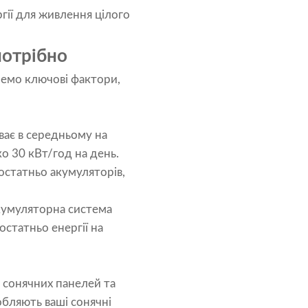
ії для живлення цілого
потрібно
янемо ключові фактори,
ває в середньому на
о 30 кВт/год на день.
остатньо акумуляторів,
акумуляторна система
статньо енергії на
 сонячних панелей та
робляють ваші сонячні