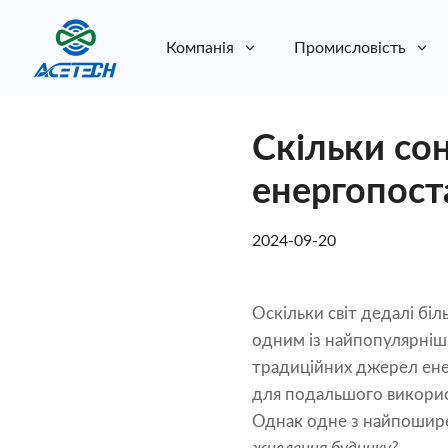
Компанія
Промисловість
Про нас
Скільки со
Про нас
Стійкість
Стійкість
енергопост
2024-09-20
Оскільки світ дедалі бі
одним із найпопулярніши
традиційних джерел енер
для подальшого викорис
Однак одне з найпошире