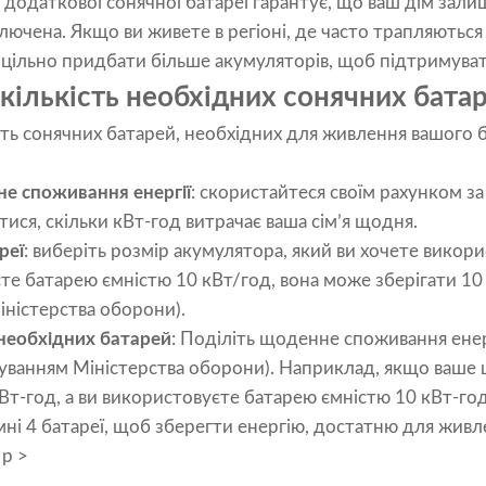
ь додаткової сонячної батареї гарантує, що ваш дім зал
лючена. Якщо ви живете в регіоні, де часто трапляютьс
оцільно придбати більше акумуляторів, щоб підтримува
кількість необхідних сонячних бата
ть сонячних батарей, необхідних для живлення вашого б
е споживання енергії
: скористайтеся своїм рахунком з
ися, скільки кВт-год витрачає ваша сім’я щодня.
реї
: виберіть розмір акумулятора, який ви хочете викор
е батарею ємністю 10 кВт/год, вона може зберігати 10 
іністерства оборони).
 необхідних батарей
: Поділіть щоденне споживання енер
ахуванням Міністерства оборони). Наприклад, якщо ваш
кВт-год, а ви використовуєте батарею ємністю 10 кВт-го
ні 4 батареї, щоб зберегти енергію, достатню для жив
<p >