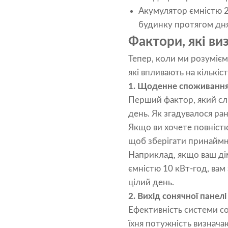
Акумулятор ємністю 2
будинку протягом дня
Фактори, які ви
Тепер, коли ми розумієм
які впливають на кількі
1.
Щоденне споживання 
Перший фактор, який слі
день. Як згадувалося ра
Якщо ви хочете повністю
щоб зберігати принаймні 
Наприклад, якщо ваш дім
ємністю 10 кВт-год, вам
цілий день.
2.
Вихід сонячної панелі
Ефективність системи с
їхня потужність визначаю