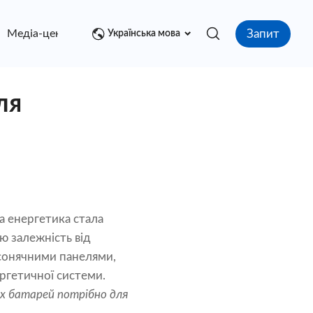
Запит
Медіа-центр
контакт
Українська мова
ля
а енергетика стала
ю залежність від
у сонячними панелями,
ргетичної системи.
их батарей потрібно для