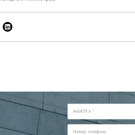
Ім&#39;я
*
Номер телефону