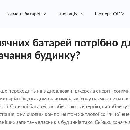
Елемент батареї
Інновація
Експерт ODM
нячних батарей потрібно д
ачання будинку?
льше переходить на відновлювані джерела енергії, сонячн
х варіантів для домовласників, які хочуть зменшити сво
гії. Сонячні батареї, які зберігають енергію, вироблен
тання, є ключовим компонентом житлової сонячної ене
ніших запитань власників будинків таке:
Скільки сонячн