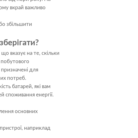
тому вкрай важливо
або збільшити
 зберігати?
 що вказує на те, скільки
 побутового
 призначені для
них потреб.
ість батарей, які вам
ей споживання енергії.
влення основних
пристрої, наприклад