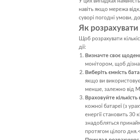
У цих випадках наявніст
навіть якщо мережа відк
суворі погодні умови, д
Як розрахувати 
Щоб розрахувати кількіс
дії:
Визначте своє щоденн
монітором, щоб дізнат
Виберіть ємність бата
якщо ви використовуєт
менше, залежно від М
Враховуйте кількість
кожної батареї (з ур
енергії становить 30 
знадобляться принайм
протягом цілого дня.
Приклад розрахунку: