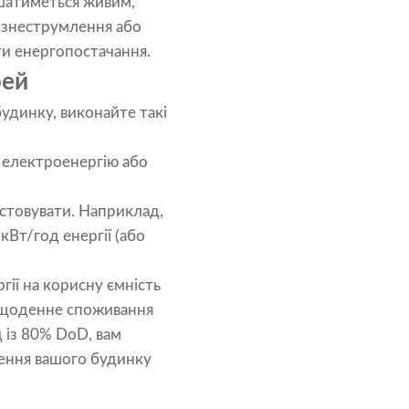
ишатиметься живим,
я знеструмлення або
ти енергопостачання.
рей
удинку, виконайте такі
а електроенергію або
истовувати. Наприклад,
кВт/год енергії (або
гії на корисну ємність
е щоденне споживання
д із 80% DoD, вам
лення вашого будинку