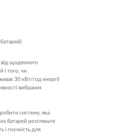
 батарей)
ь від щоденного
 і того, чи
иває 30 кВт/год енергії
тивності вибраних
зробити систему, яка
них батарей розгляньте
ь і гнучкість для