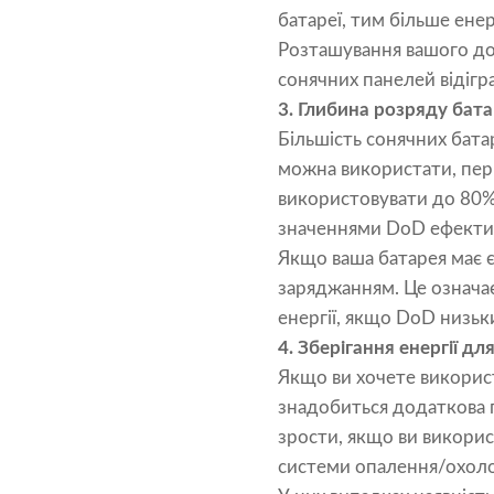
батареї, тим більше енер
Розташування вашого дом
сонячних панелей відігра
3.
Глибина розряду бата
Більшість сонячних батар
можна використати, пер
використовувати до 80% 
значеннями DoD ефективн
Якщо ваша батарея має 
заряджанням. Це означа
енергії, якщо DoD низьк
4.
Зберігання енергії д
Якщо ви хочете використ
знадобиться додаткова п
зрости, якщо ви викорис
системи опалення/охол