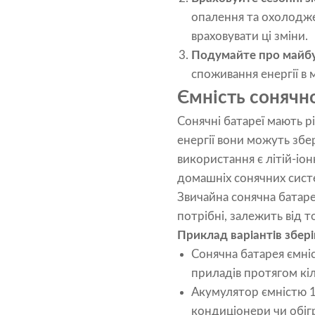
опалення та охолодже
враховувати ці зміни.
Подумайте про майбу
споживання енергії в 
Ємність сонячно
Сонячні батареї мають рі
енергії вони можуть зб
використання є літій-іон
домашніх сонячних систе
Звичайна сонячна батарея
потрібні, залежить від т
Приклад варіантів збер
Сонячна батарея ємні
приладів протягом кі
Акумулятор ємністю 1
кондиціонери чи обігр