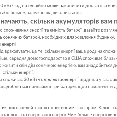
0 кВт/год потенційно може накопичити достатньо енерг
 або більше, залежно від використання.
значають, скільки акумуляторів вам 
о споживання енергії та ємність батареї, давайте розгл
сть сонячних батарей, необхідних для живлення будинку.
енергії
д враховувати, це те, скільки енергії ваша родина спожи
ніше, середня домогосподарство в США споживає близьк
 живити свій дім сонячною енергією, вам знадобиться д
стільки енергії.
 споживає 30 кВт-год електроенергії щодня, а у вас є 
 знадобляться принаймні три батареї, щоб накопичити до
онячних панелей також є критичним фактором. Кількість
ть кількість генерованої енергії. Чим більше енергії ви