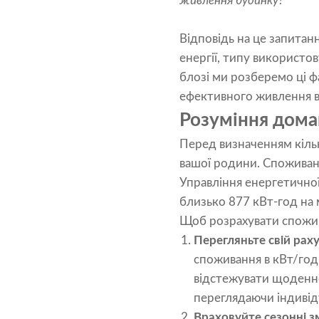
живлення будинку?
Відповідь на це запитан
енергії, типу використо
блозі ми розберемо ці ф
ефективного живлення в
Розуміння дома
Перед визначенням кіль
вашої родини. Споживання
Управління енергетично
близько 877 кВт-год на 
Щоб розрахувати спожив
Перегляньте свій рах
споживання в кВт/год.
відстежувати щоденне
переглядаючи індивід
Враховуйте сезонні з