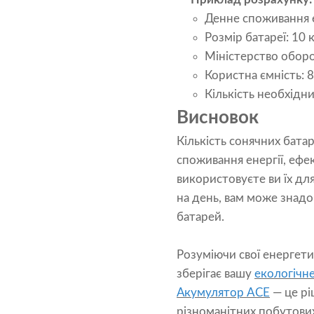
Денне споживання е
Розмір батареї: 10 
Міністерство обор
Користна ємність: 
Кількість необхідни
Висновок
Кількість сонячних бата
споживання енергії, ефе
використовуєте ви їх дл
на день, вам може знадо
батарей.
Розуміючи свої енергети
зберігає вашу
екологічн
Акумулятор ACE
— це рі
різноманітних побутови