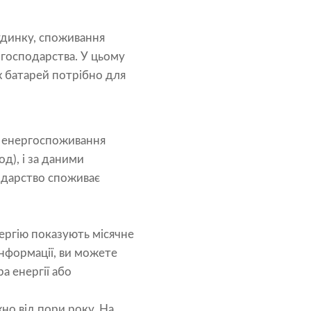
будинку, споживання
огосподарства. У цьому
х батарей потрібно для
и енергоспоживання
д), і за даними
одарство споживає
нергію показують місячне
інформації, ви можете
 енергії або
жно від пори року. На