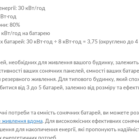
нергії: 30 кВт/год
кВт·год
они: 80%
8 кВт/год на батарею
х батарей: 30 кВт·год ÷ 8 кВт·год = 3,75 (округлено до 4
рей, необхідних для живлення вашого будинку, залежит
ктивності ваших сонячних панелей, ємності ваших батарей
я резервного живлення. Для типового будинку, який спож
битися від 3 до 5 батарей, залежно від розміру та ефек
чні потреби та ємність сонячних батарей, ви можете ро
е живлення вдома
. Для високоякісних ефективних соняч
шення для накопичення енергії, які пропонують надійніст
х енергетичних потреб.