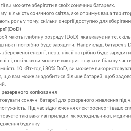
гії ви можете зберігати в своїх сонячних батареях.
у, кількість сонячного світла, яке отримує ваша територ
ють роль у тому, скільки енергії доступно для зберіганн
реї (DoD)
ей мають глибину розряду (DoD), яка вказує на те, скіль
ш ніж її потрібно буде зарядити. Наприклад, батарея 
збереженої енергії, перш ніж її потрібно буде зарядити
іші, оскільки ви можете використовувати більшу частину
ємність 10 кВт-год і 80% DoD, ви можете використовува
є, що вам може знадобитися більше батарей, щоб задово
ий.
ля резервного копіювання
овувати сонячні батареї для резервного живлення під ч
отужність. Під час відключення електроенергії ваше с
товуєте такі важливі прилади, як холодильники, медич
одження будинку.