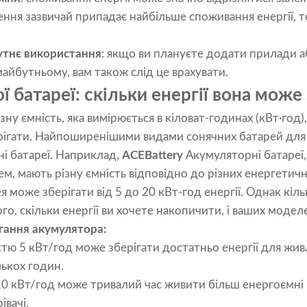
ння зазвичай припадає найбільше споживання енергії, 
тнє використання
: якщо ви плануєте додати прилади 
майбутньому, вам також слід це врахувати.
ї батареї: скільки енергії вона може
зну ємність, яка вимірюється в кіловат-годинах (кВт·год),
ерігати. Найпоширенішими видами сонячних батарей для
ні батареї. Наприклад,
ACEBattery
Акумуляторні батареї,
м, мають різну ємність відповідно до різних енергетич
 може зберігати від 5 до 20 кВт-год енергії. Однак кільк
ого, скільки енергії ви хочете накопичити, і ваших модел
ігання акумулятора:
стю 5 кВт/год може зберігати достатньо енергії для жи
лькох годин.
0 кВт/год може тривалий час живити більш енергоємні 
івачі.