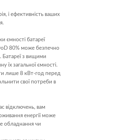
ія, і ефективність ваших
я.
ки ємності батареї
з DoD 80% може безпечно
. Батареї з вищими
 їх загальної ємності.
ти лише 8 кВт-год перед
льнити свої потреби в
ас відключень, вам
поживання енергії може
не обладнання чи