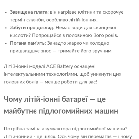
Завищена плата
: він нагріває клітини та скорочує
термін служби, особливо літій-іонних.
Забути про догляд
: Немає води для свинцевої
кислоти? Попрощайся з половиною його років.
Погана пам'ять
: Занадто жарко чи холодно
пришвидшує знос — тримайте його зручним.
Літій-іонні моделі ACE Battery оснащені
інтелектуальними технологіями, щоб уникнути цих
головних болів — менше роботи для вас!
Чому літій-іонні батареї — це
майбутнє підлогомийних машин
Потрібна заміна акумулятора підлогомийної машини?
Літій-іонний - це шлях. Ось чому він перемагає — і чому