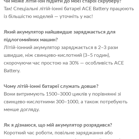
Чи може літій-іон підійти до моєї старої скруберу?
Так! Спеціальні літій-іонні батареї ACE Battery працюють
із більшістю моделей — уточніть у нас!
Який акумулятор найшвидше заряджається для
підлогомийних машин?
Літій-іонний акумулятор заряджається в 2–3 рази
швидше, ніж свинцево-кислотний (3–5 годин),
скорочуючи час простою на 30% — особливість ACE
Battery.
Чому літій-іонні батареї служать довше?
Вони витримують 1500–3000 циклів у порівнянні зі
свинцево-кислотними 300–1000, а також потребують
менше догляду.
Як я дізнаюся, що мій акумулятор розрядився?
Короткий час роботи, повільне заряджання або