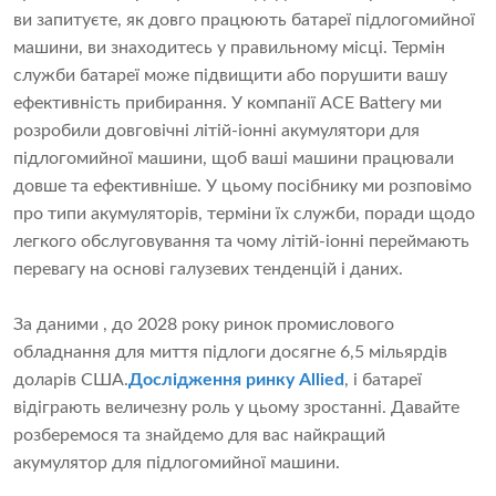
ви запитуєте, як довго працюють батареї підлогомийної
машини, ви знаходитесь у правильному місці. Термін
служби батареї може підвищити або порушити вашу
ефективність прибирання. У компанії ACE Battery ми
розробили довговічні літій-іонні акумулятори для
підлогомийної машини, щоб ваші машини працювали
довше та ефективніше. У цьому посібнику ми розповімо
про типи акумуляторів, терміни їх служби, поради щодо
легкого обслуговування та чому літій-іонні переймають
перевагу на основі галузевих тенденцій і даних.
За даними , до 2028 року ринок промислового
обладнання для миття підлоги досягне 6,5 мільярдів
доларів США.
Дослідження ринку Allied
, і батареї
відіграють величезну роль у цьому зростанні. Давайте
розберемося та знайдемо для вас найкращий
акумулятор для підлогомийної машини.