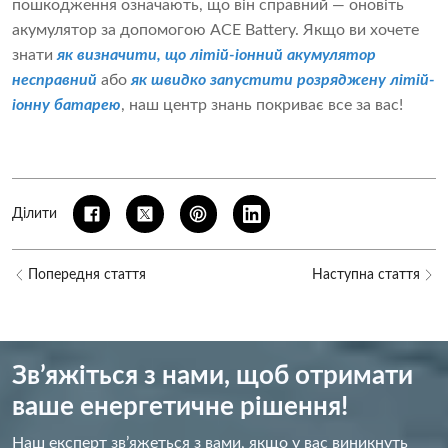
пошкодження означають, що він справний — оновіть
акумулятор за допомогою ACE Battery. Якщо ви хочете
знати
як визначити, що літій-іонний акумулятор
несправний
або
як швидко запустити розряджену літій-
іонну батарею
, наш центр знань покриває все за вас!
Ділити
Попередня стаття
Наступна стаття
Зв’яжіться з нами, щоб отримати
ваше енергетичне рішення!
Наш експерт зв’яжеться з вами, якщо у вас виникнуть