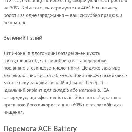
за 8–12, як свинцево-кислотні), скорочуючи час простою
на 30%. Крім того, ви отримуєте на 40% більше часу
роботи за одне заряджання — ваш скруббер працює, а
не працює.
Зелений і злий
Літій-іонні підлогомийні батареї зменшують
забруднення під час виробництва та переробки
порівняно зі свинцево-кислотними. Це дуже важливо
для екологічно чистого бізнесу. Вони також споживають
менше соку завдяки високій щільності енергії —
ідеальний варіант для складів або магазинів. IEA
стверджує, що ефективність літій-іонного з’єднання є
причиною його використання в 60% нових засобів для
чищення.
Перемога ACE Battery