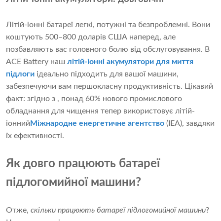
Літій-іонні батареї легкі, потужні та безпроблемні. Вони
коштують 500–800 доларів США наперед, але
позбавляють вас головного болю від обслуговування. В
ACE Battery наш
літій-іонні акумулятори для миття
підлоги
ідеально підходить для вашої машини,
забезпечуючи вам першокласну продуктивність. Цікавий
факт: згідно з , понад 60% нового промислового
обладнання для чищення тепер використовує літій-
іонний
Міжнародне енергетичне агентство
(IEA), завдяки
їх ефективності.
Як довго працюють батареї
підлогомийної машини?
Отже, 
скільки працюють батареї підлогомийної машини
? 