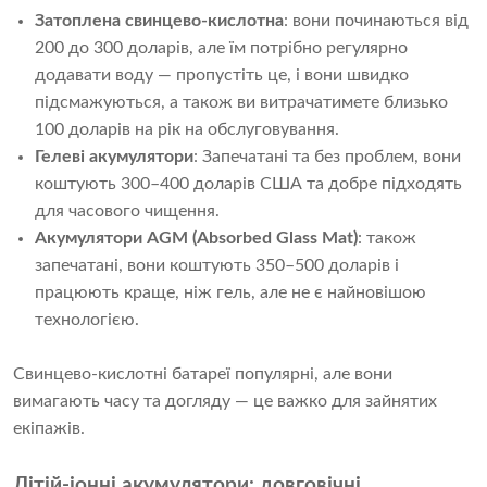
Затоплена свинцево-кислотна
: вони починаються від
200 до 300 доларів, але їм потрібно регулярно
додавати воду — пропустіть це, і вони швидко
підсмажуються, а також ви витрачатимете близько
100 доларів на рік на обслуговування.
Гелеві акумулятори
: Запечатані та без проблем, вони
коштують 300–400 доларів США та добре підходять
для часового чищення.
Акумулятори AGM (Absorbed Glass Mat)
: також
запечатані, вони коштують 350–500 доларів і
працюють краще, ніж гель, але не є найновішою
технологією.
Свинцево-кислотні батареї популярні, але вони
вимагають часу та догляду — це важко для зайнятих
екіпажів.
Літій-іонні акумулятори: довговічні