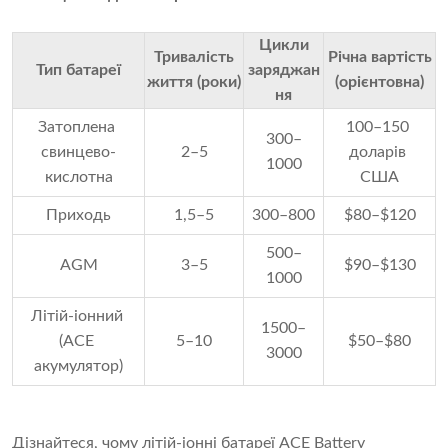
Цикли
Тривалість
Річна вартість
Тип батареї
заряджан
життя (роки)
(орієнтовна)
ня
Затоплена 
100–150 
300–
свинцево-
2–5
доларів 
1000
кислотна
США
Приходь
1,5–5
300–800
$80–$120
500–
AGM
3–5
$90–$130
1000
Літій-іонний 
1500–
(ACE 
5–10
$50–$80
3000
акумулятор)
Дізнайтеся, чому літій-іонні батареї ACE Battery