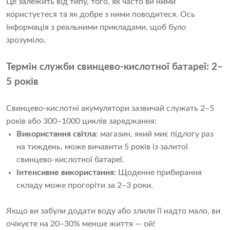
Це залежить від типу, того, як часто ви ними 
користуєтеся та як добре з ними поводитеся. Ось 
інформація з реальними прикладами, щоб було 
зрозуміло.
Термін служби свинцево-кислотної батареї: 2–
5 років
Свинцево-кислотні акумулятори зазвичай служать 2–5 
років або 300–1000 циклів заряджання:
Використання світла
: магазин, який миє підлогу раз
на тиждень, може вичавити 5 років із залитої
свинцево-кислотної батареї.
Інтенсивне використання
: Щоденне прибирання
складу може прогоріти за 2–3 роки.
Якщо ви забули додати воду або злили її надто мало, ви 
очікуєте на 20–30% менше життя — ой!