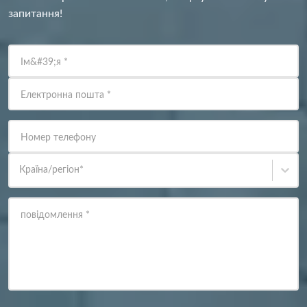
запитання!
Ім&#39;я
*
Електронна пошта
*
Номер телефону
Країна/регіон
*
повідомлення
*