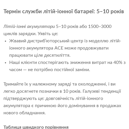
Термін служби літій-іонної батареї: 5–10 років
Літій-іонні акумулятори
 5–10 років або 1500–3000 
циклів зарядки. Уявіть це: 
Жвавий дистриб’юторський центр із моделлю літій-
іонного акумулятора ACE може продовжувати
працювати ціле десятиліття.
Наші клієнти спостерігають зниження витрат на 40% з
часом — не потрібно постійної заміни.
Тримайте їх у належному заряді та охолодженні, і ви 
легко досягнете позначки в 10 років. Галузеві тенденції 
підтверджують це: довговічність літій-іонного 
акумулятора є причиною його домінування в продажах 
нового обладнання.
Таблиця швидкого порівняння