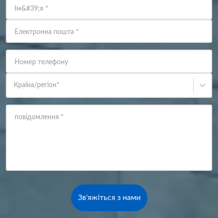
Ім&#39;я
*
Електронна пошта
*
Номер телефону
Країна/регіон
*
повідомлення
*
Зв'яжіться з нами