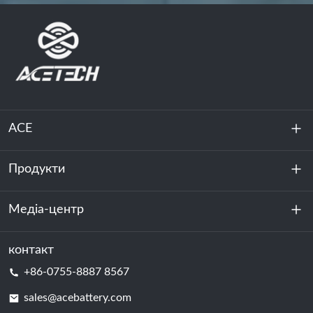
ACE
Продукти
Про нас
Стійкість
Медіа-центр
Зберігання енергії
Центр обробки даних та серверна кімната
контакт
Новини
+86-0755-8887 8567
Сила руху
Блог
sales@acebattery.com