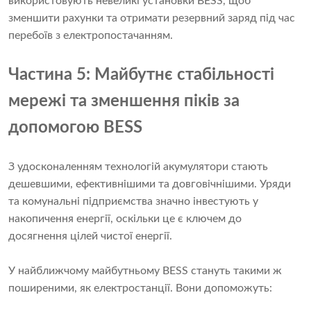
використовують невеликі установки BESS, щоб
зменшити рахунки та отримати резервний заряд під час
перебоїв з електропостачанням.
Частина 5: Майбутнє стабільності
мережі та зменшення піків за
допомогою BESS
З удосконаленням технологій акумулятори стають
дешевшими, ефективнішими та довговічнішими. Уряди
та комунальні підприємства значно інвестують у
накопичення енергії, оскільки це є ключем до
досягнення цілей чистої енергії.
У найближчому майбутньому BESS стануть такими ж
поширеними, як електростанції. Вони допоможуть: