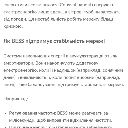
енергетики все змінилося. Сонячні панелі генерують
електроенергію лише вдень, а вітрові турбіни залежать
від погоди. Ця нестабільність робить мережу більш
крихкою.
Як BESS підтримує стабільність мережі
Системи накопичення енергії в акумуляторах діють як
амортизатори. Вони накопичують додаткову
електроенергію, коли її надлишок (наприклад, сонячним
днем), і вивільняють її, коли попит високий (наприклад,
вночі). Таке балансування підтримує стабільність мережі.
Наприклад:
Регулювання частоти
: BESS може реагувати за
мілісекунди, щоб виправити відхилення частоти.
Підтримка напруги
: Батареї можуть забезпечити