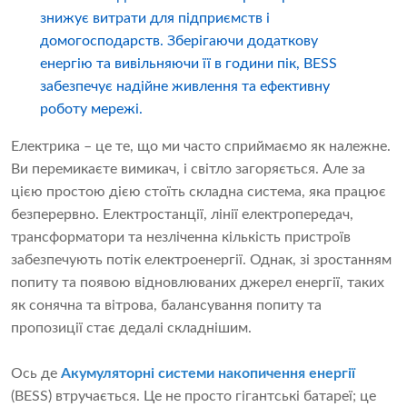
знижує витрати для підприємств і
домогосподарств. Зберігаючи додаткову
енергію та вивільняючи її в години пік, BESS
забезпечує надійне живлення та ефективну
роботу мережі.
Електрика – це те, що ми часто сприймаємо як належне.
Ви перемикаєте вимикач, і світло загоряється. Але за
цією простою дією стоїть складна система, яка працює
безперервно. Електростанції, лінії електропередач,
трансформатори та незліченна кількість пристроїв
забезпечують потік електроенергії. Однак, зі зростанням
попиту та появою відновлюваних джерел енергії, таких
як сонячна та вітрова, балансування попиту та
пропозиції стає дедалі складнішим.
Ось де
Акумуляторні системи накопичення енергії
(BESS) втручається. Це не просто гігантські батареї; це