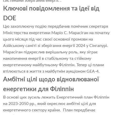
системами зберігання енергії. .
Ключові повідомлення та ідеї від
DOE
Цю захоплюючу подію передбачив помічник секретаря
Міністерства енергетики Маріо С. Марасіган на початку
цього місяця під час своєї основної промови на
Азійському саміті зі зберігання енергії 2024 у Сінгапурі.
Марасіган підкреслив вирішальну роль, яку зіграє
накопичення енергії в стабільному та стійкому
енергетичному майбутньому Філіппін. Тепер ці плани
втілюються в життя з майбутнім аукціоном GEA-4.
Амбітні цілі щодо відновлюваної
енергетики для Філіппін
В основі цих зусиль лежить Енергетичний план Філіппін
на 2023-2050 рр., який окреслює амбітні цілі для
енергетичного сектору країни. План передбачає