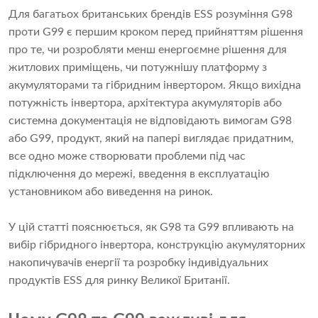
Для багатьох британських брендів ESS розуміння G98
проти G99 є першим кроком перед прийняттям рішення
про те, чи розробляти менш енергоємне рішення для
житлових приміщень, чи потужнішу платформу з
акумуляторами та гібридним інвертором. Якщо вихідна
потужність інвертора, архітектура акумуляторів або
системна документація не відповідають вимогам G98
або G99, продукт, який на папері виглядає придатним,
все одно може створювати проблеми під час
підключення до мережі, введення в експлуатацію
установником або виведення на ринок.
У цій статті пояснюється, як G98 та G99 впливають на
вибір гібридного інвертора, конструкцію акумуляторних
накопичувачів енергії та розробку індивідуальних
продуктів ESS для ринку Великої Британії.