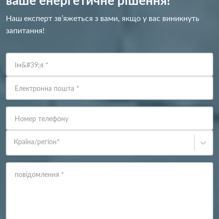
ваше енергетичне рішення!
Наш експерт зв’яжеться з вами, якщо у вас виникнуть
запитання!
Ім&#39;я
*
Електронна пошта
*
Номер телефону
Країна/регіон
*
повідомлення
*