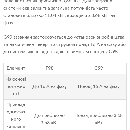
пояснюється як приблизно 3,68 кВт. Для трифазної
системи еквівалентна загальна потужність часто
становить близько 11,04 кВт, виходячи з 3,68 кВт на
фазу.
G99 зазвичай застосовується до установок виробництва
та накопичення енергії з струмом понад 16 А на фазу або
до систем, які не відповідають вимогам процесу G98.
Елемент
Г98
G99
На основі
потужно
До 16 А на фазу
Понад 16 А на фазу
сті
Приклад
однофаз
До приблизно
Понад приблизно 3,68
ного
3,68 кВт
кВт
живленн