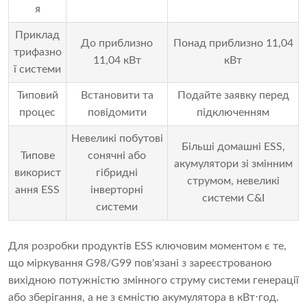
я
Приклад
До приблизно
Понад приблизно 11,04
трифазно
11,04 кВт
кВт
ї системи
Типовий
Встановити та
Подайте заявку перед
процес
повідомити
підключенням
Невеликі побутові
Більші домашні ESS,
Типове
сонячні або
акумулятори зі змінним
використ
гібридні
струмом, невеликі
ання ESS
інверторні
системи C&I
системи
Для розробки продуктів ESS ключовим моментом є те,
що міркування G98/G99 пов'язані з зареєстрованою
вихідною потужністю змінного струму системи генерації
або зберігання, а не з ємністю акумулятора в кВт⋅год.