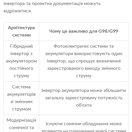
інвертора та проектна документація можуть
відрізнятися.
Архітектура
Чому це важливо для G98/G99
системи
Гібридний
Фотоелектричні системи та
інвертор з
акумулятори використовують один
акумулятором
інвертор, що спрощує визначення
постійного
зареєстрованого виходу змінного
струму
струму
Система
Інвертор акумулятора може збільшити
акумуляторів
загальну зареєстровану потужність
зі змінним
об'єкта
струмом
Модернізація
Існуюче сонячне обладнання може
сонячної та
вплинути на планування нової системи