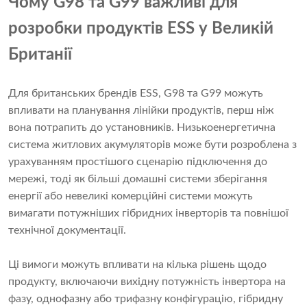
Чому G98 та G99 важливі для
розробки продуктів ESS у Великій
Британії
Для британських брендів ESS, G98 та G99 можуть
впливати на планування лінійки продуктів, перш ніж
вона потрапить до установників. Низькоенергетична
система житлових акумуляторів може бути розроблена з
урахуванням простішого сценарію підключення до
мережі, тоді як більші домашні системи зберігання
енергії або невеликі комерційні системи можуть
вимагати потужніших гібридних інверторів та повнішої
технічної документації.
Ці вимоги можуть впливати на кілька рішень щодо
продукту, включаючи вихідну потужність інвертора на
фазу, однофазну або трифазну конфігурацію, гібридну