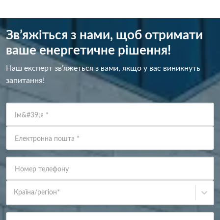
Зв’яжіться з нами, щоб отримати
ваше енергетичне рішення!
Наш експерт зв’яжеться з вами, якщо у вас виникнуть
запитання!
Ім&#39;я
*
Електронна пошта
*
Номер телефону
Країна/регіон
*