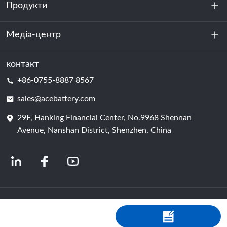
Продукти
Про нас
Стійкість
Медіа-центр
Зберігання енергії
Центр обробки даних та серверна кімната
контакт
Новини
+86-0755-8887 8567
Сила руху
Блог
sales@acebattery.com
29F, Hanking Financial Center, No.9968 Shennan
Елемент батареї
Avenue, Nanshan District, Shenzhen, China
© 2024 Китайські виробники літій-іонних акумуляторів | Завод і компанія з
виробництва літієвих акумуляторів | Акумулятор ACE від Shopastro
Політика конфіденційності
粤ICP备2022150578号
-4