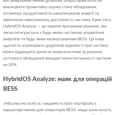
Він унікальним чином дозволяє операторам об’єктів
виконувати проактивну оцінку стану обладнання,
оптимізує продуктивність накопичувачів енергії та
забезпечує максимальну доступність системи. Крім того,
HybridOS Analyze — це окреме програмне рішення, яке
легко інтегрується з будь-якою системою управління
енергією та будь-яким налаштуванням BESS. Ця нова
здатність отримувати додаткові відомості про систему
може підвищити цінність енергосистеми за рахунок
суттєвого збільшення використання потужності системи
на 20%.
HybridOS Analyze: маяк для операцій
BESS
«Абсолютна ясність і видимість їхніх портфоліо є
першочерговими для операторів BESS, якщо вони хочуть