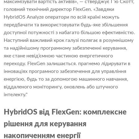
максимізувати вартість активів», — стверджує Г’ю Скотт,
головний технічний директор FlexGen. «Завдяки
HybridOS Analyze оператори по всій країні можуть
передбачати та використовувати будь-яке збільшення
доступної потужності з набагато більшою ефективністю.
Наступний важливий крок галузі полягає в розумнішому
та надійнішому програмному забезпеченні керування,
яке стане невід’ємною частиною енергетичного
переходу. FlexGen залишається. прагнемо лідирувати в
інноваціях програмного забезпечення для управління
енергією, будь то за допомогою машинного навчання,
віддаленого моніторингу, оновлень або штучного
інтелекту."
HybridOS від FlexGen: комплексне
рішення для керування
накопиченням енергії