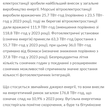
електростанції зробили найбільший внесок у загальне
виробництво енергії. Морські вітроелектростанції
виробили вражаючих 25,7 ТВт-год (порівняно з 23,5 ТВт-
год у 2023 році), тоді як берегові вітроелектростанції
дали вражаючі 111,9 ТВт-год (зменшення порівняно зі
118,8 ТВт-год у 2023 році). Фотоелектричні установки
(сонячна енергія) принесли 63,3 ТВт-год (зростання з
55,7 ТВт-год у 2023 році), при цьому 36,0 ТВт-год
отримано від біомаси (незначне зниження порівняно з
37,8 ТВт-год у 2023 році). Безпрецедентна літня
кількість сонячних годин у поєднанні з розширенням
сонячних можливостей спричинила значне зростання
кількості фотоелектричних інтеграцій.
Що стосується звичайних джерел енергії, то вони внесли
на енергетичний ринок загалом 176,8 ТВт-год, що
означає спад на 10,9% з 2023 року. Вугільна енергетика
спостерігала помітне скорочення, а буре та бітумінозне