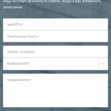
Наш експерт зв’яжеться з вами, якщо у вас виникнуть
запитання!
Ім&#39;я
*
Електронна пошта
*
Номер телефону
Країна/регіон
*
повідомлення
*