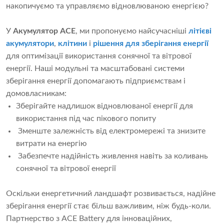
накопичуємо та управляємо відновлюваною енергією?
У
Акумулятор ACE
, ми пропонуємо найсучасніші
літієві
акумулятори
,
клітини
і
рішення для зберігання енергії
для оптимізації використання сонячної та вітрової
енергії. Наші модульні та масштабовані системи
зберігання енергії допомагають підприємствам і
домовласникам:
Зберігайте надлишок відновлюваної енергії для
використання під час пікового попиту
Зменште залежність від електромережі та знизите
витрати на енергію
Забезпечте надійність живлення навіть за коливань
сонячної та вітрової енергії
Оскільки енергетичний ландшафт розвивається, надійне
зберігання енергії стає більш важливим, ніж будь-коли.
Партнерство з ACE Battery для інноваційних,