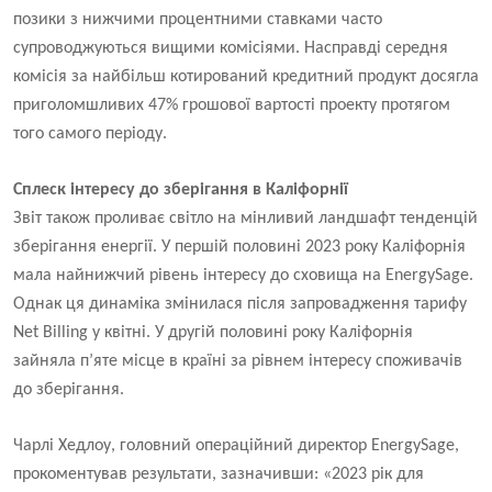
позики з нижчими процентними ставками часто
супроводжуються вищими комісіями. Насправді середня
комісія за найбільш котирований кредитний продукт досягла
приголомшливих 47% грошової вартості проекту протягом
того самого періоду.
Сплеск інтересу до зберігання в Каліфорнії
Звіт також проливає світло на мінливий ландшафт тенденцій
зберігання енергії. У першій половині 2023 року Каліфорнія
мала найнижчий рівень інтересу до сховища на EnergySage.
Однак ця динаміка змінилася після запровадження тарифу
Net Billing у квітні. У другій половині року Каліфорнія
зайняла п’яте місце в країні за рівнем інтересу споживачів
до зберігання.
Чарлі Хедлоу, головний операційний директор EnergySage,
прокоментував результати, зазначивши: «2023 рік для