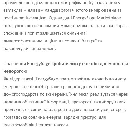
промисловості домашньої електрифікації був складним у
зв’язку зі мінливим ландшафтом чистого вимірювання та
постійною інфляцією. Однак дані EnergySage Marketplace
показують, що переломний момент може настати вже зараз.
споживчий попит залишається сильним і
диверсифікованим, а ціни на сонячні батареї та
накопичувачі знизилися".
Прагнення EnergySage зробити чисту енергію доступною та
недорогою
Як лідер галузі, EnergySage прагне зробити екологічно чисту
енергію та енергозберігаючі рішення доступнішими для
домогосподарств по всій країні. Їхня місія реалізується через
надання об’єктивної інформації, прозорості та вибору таких
продуктів, як сонячна батарея на даху, накопичувач енергії,
громадська сонячна енергія, зарядні пристрої для
електромобілів і теплові насоси.