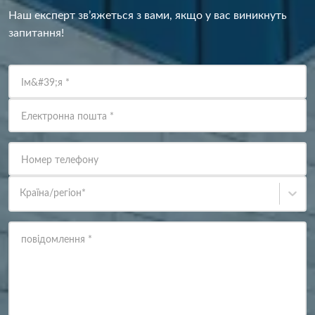
Наш експерт зв’яжеться з вами, якщо у вас виникнуть
запитання!
Ім&#39;я
*
Електронна пошта
*
Номер телефону
Країна/регіон
*
повідомлення
*