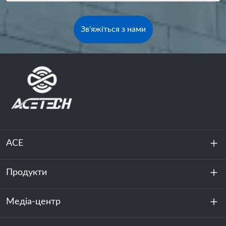
Зв'яжіться з нами
ACE
Продукти
Про нас
Стійкість
Медіа-центр
Зберігання енергії