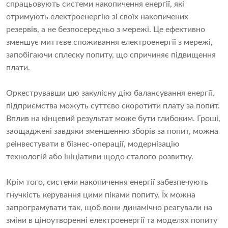
спрацьовують системи накопичення енергії, які
отримують електроенергію зі своїх накопичених
резервів, а не безпосередньо з мережі. Це ефективно
зменшує миттєве споживання електроенергії з мережі,
запобігаючи сплеску попиту, що спричиняє підвищення
плати.
Оркеструвавши цю закулісну дію балансування енергії,
підприємства можуть суттєво скоротити плату за попит.
Вплив на кінцевий результат може бути глибоким. Гроші,
заощаджені завдяки зменшенню зборів за попит, можна
реінвестувати в бізнес-операції, модернізацію
технологій або ініціативи щодо сталого розвитку.
Крім того, системи накопичення енергії забезпечують
гнучкість керування цими піками попиту. Їх можна
запрограмувати так, щоб вони динамічно реагували на
зміни в ціноутворенні електроенергії та моделях попиту