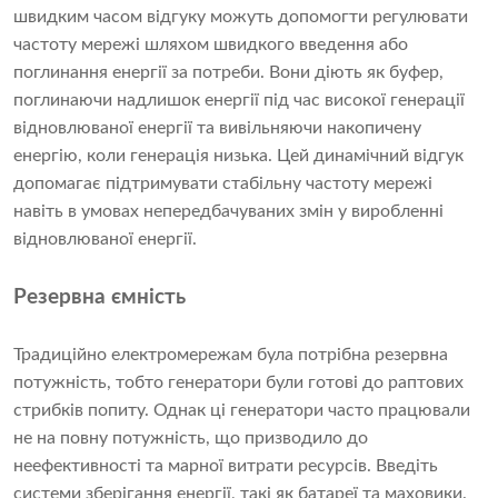
швидким часом відгуку можуть допомогти регулювати
частоту мережі шляхом швидкого введення або
поглинання енергії за потреби. Вони діють як буфер,
поглинаючи надлишок енергії під час високої генерації
відновлюваної енергії та вивільняючи накопичену
енергію, коли генерація низька. Цей динамічний відгук
допомагає підтримувати стабільну частоту мережі
навіть в умовах непередбачуваних змін у виробленні
відновлюваної енергії.
Резервна ємність
Традиційно електромережам була потрібна резервна
потужність, тобто генератори були готові до раптових
стрибків попиту. Однак ці генератори часто працювали
не на повну потужність, що призводило до
неефективності та марної витрати ресурсів. Введіть
системи зберігання енергії, такі як батареї та маховики.