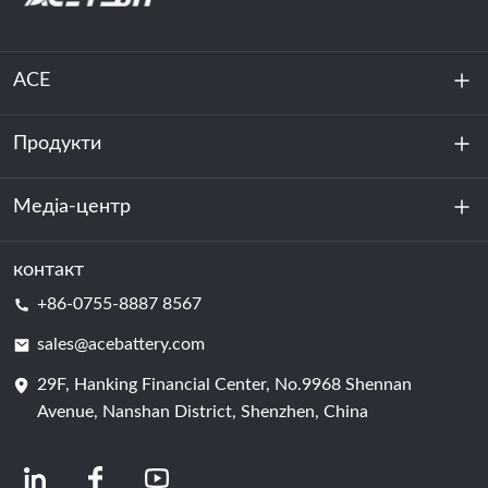
ACE
Продукти
Про нас
Стійкість
Медіа-центр
Зберігання енергії
Центр обробки даних та серверна кімната
контакт
Новини
+86-0755-8887 8567
Сила руху
Блог
sales@acebattery.com
29F, Hanking Financial Center, No.9968 Shennan
Елемент батареї
Avenue, Nanshan District, Shenzhen, China