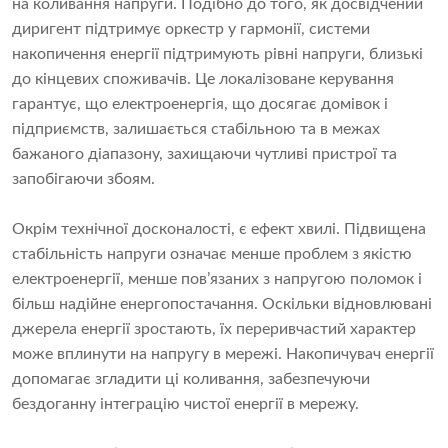
на коливання напруги. Подібно до того, як досвідчений
диригент підтримує оркестр у гармонії, системи
накопичення енергії підтримують рівні напруги, близькі
до кінцевих споживачів. Це локалізоване керування
гарантує, що електроенергія, що досягає домівок і
підприємств, залишається стабільною та в межах
бажаного діапазону, захищаючи чутливі пристрої та
запобігаючи збоям.
Окрім технічної досконалості, є ефект хвилі. Підвищена
стабільність напруги означає менше проблем з якістю
електроенергії, менше пов’язаних з напругою поломок і
більш надійне енергопостачання. Оскільки відновлювані
джерела енергії зростають, їх переривчастий характер
може вплинути на напругу в мережі. Накопичувач енергії
допомагає згладити ці коливання, забезпечуючи
бездоганну інтеграцію чистої енергії в мережу.