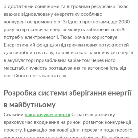
З достатніми сонячними та вітровими ресурсами Техас
вважає відновлювану енергетику особливо
конкурентоспроможною. Згідно з прогнозами, до 2030
року вітер і сонячна енергія можуть забезпечити 55%
потреб у електроенергії. Техас, хоча використовує
Енергетичний фонд для підтримки нових потужностей
для виробництва газу, також вважає накопичувач енергії
в акумуляторі привабливим варіантом через його
масштаб, гнучкість розташування та автономність від
постійного постачання газу.
Розробка системи зберігання енергії
в майбутньому
Сильний
накопичувач енергії
Стратегія розвитку
враховує час входження на ринок, розвиток конкуренції
проекту, індикацію ринкової ціни, переваги податкового
кредиту та довгострокові тенденції ринку. Розробники