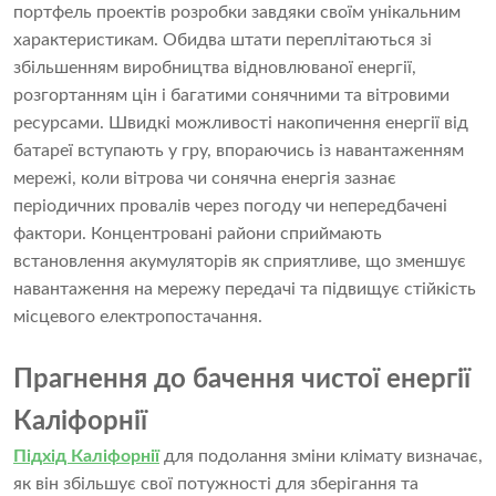
портфель проектів розробки завдяки своїм унікальним
характеристикам. Обидва штати переплітаються зі
збільшенням виробництва відновлюваної енергії,
розгортанням цін і багатими сонячними та вітровими
ресурсами. Швидкі можливості накопичення енергії від
батареї вступають у гру, впораючись із навантаженням
мережі, коли вітрова чи сонячна енергія зазнає
періодичних провалів через погоду чи непередбачені
фактори. Концентровані райони сприймають
встановлення акумуляторів як сприятливе, що зменшує
навантаження на мережу передачі та підвищує стійкість
місцевого електропостачання.
Прагнення до бачення чистої енергії
Каліфорнії
Підхід Каліфорнії
для подолання зміни клімату визначає,
як він збільшує свої потужності для зберігання та