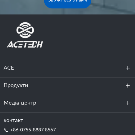
Зв'яжіться з нами
ACE
Продукти
Про нас
Стійкість
Медіа-центр
Зберігання енергії
Центр обробки даних та серверна кімната
контакт
Новини
+86-0755-8887 8567