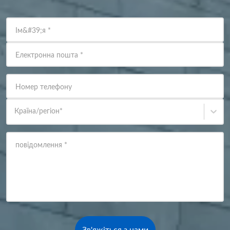
Ім&#39;я
*
Електронна пошта
*
Номер телефону
Країна/регіон
*
повідомлення
*