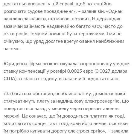
достатньо впевнені у цій справі, щоб потенційно
розпочати судове провадження», – заявив він. «Однак
важливо зазначити, що масові позови в Нідерландах
зазвичай займають надзвичайно багато часу, часто до
п’яти років. Тому ми повинні бути терплячими, і ми не
очікуємо, що уряд досягне врегулювання найближчим
часом».
Юридична фірма розкритикувала запропоновану урядом
ставку компенсації у розмірі 0,0025 євро (0,0027 долара
США) за кіловат-годину, вважаючи її недостатньою.
«За багатьох обставин, особливо влітку, домовласники
стягуватимуть плату за надлишкову електроенергію, що
повертається назад у мережу через перевантаження
мережі. Це означає, що їм доводиться платити як тоді,
коли світить сонце, так і тоді, коли його немає, оскільки
їм потрібно купувати дорогу електроенергію», – заявила