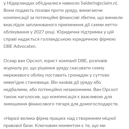
у Нідерландах об’єдналися навколо Salderingsclaim.nl.
Вони подають позови проти уряду, вимагаючи
компенсації за потенційні фінансові збитки, що виникли
внаслідок запланованого припинення дії схеми нетто-
облікування у 2027 році. Юридична підтримка у цій
справі надається голландською юридичною фірмою
DBE Advocaten.
Оскар ван Орсхот, юрист компанії DBE, розповів
журналу pv, що рішення уряду скасувати схему
мережевого обліку поставить громадян у суттєво
невигідне становище. Він назвав дії уряду або
недбалими, або потенційно незаконними. Ван Орсхот
також наголосив, що компенсація є важливою для
зменшення фінансового тягаря для домогосподарств.
«Наразі велика фірма працює над створенням міцної
правової бази. Ключовим моментом є те, що ми