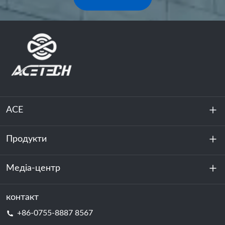
ACE
Продукти
Про нас
Стійкість
Медіа-центр
Зберігання енергії
Центр обробки даних та серверна кімната
контакт
Новини
+86-0755-8887 8567
Сила руху
Блог