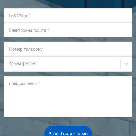
Ім&#39;я
*
Електронна пошта
*
Номер телефону
Країна/регіон
*
повідомлення
*
Зв'яжіться з нами