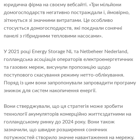
юридична фірма на своєму вебсайті. «Три мільйони
домогосподарств негативно постраждали і, ймовірно,
зіткнуться зі значними витратами. Це особливо
стосується домогосподарств, які поєднали сонячні
панелі з гібридними тепловими насосами».
У 2021 році Energy Storage NL та Netbeheer Nederland,
голландська асоціація операторів електроенергетичних
та газових мереж, висунули пропозицію щодо
поступового скасування режиму нетто-облікування.
Поряд із цим вони запропонували запровадити програму
знижок для систем накопичення енергії.
Вони стверджували, що ця стратегія може зробити
технології акумуляторів комерційно життєздатними на
голландському ринку до 2024 року. Вони також
зазначили, що швидке розширення сонячних
потужностей створило значне навантаження на мережу.