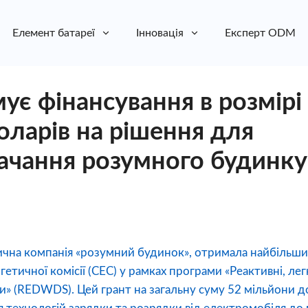
Елемент батареї
Інновація
Експерт ODM
ує фінансування в розмірі
оларів на рішення для
ачання розумного будинку
тична компанія «розумний будинок», отримала найбільш
ргетичної комісії (CEC) у рамках програми «Реактивні, л
и» (REDWDS). Цей грант на загальну суму 52 мільйони д