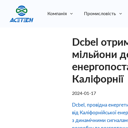
Компанія
Промисловість
Про нас
Dcbel отрим
Про нас
Стійкість
Стійкість
мільйони д
енергопост
Каліфорнії
2024-01-17
Dcbel, провідна енерге
від Каліфорнійської ене
з динамічними сигналам