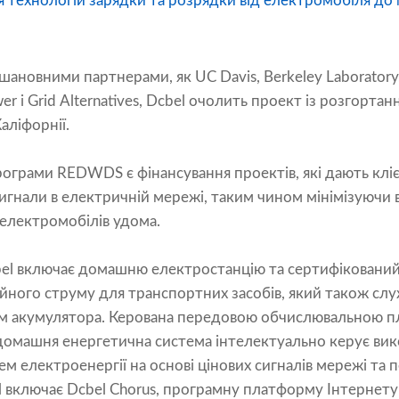
 технологій зарядки та розрядки від електромобіля до 
новними партнерами, як UC Davis, Berkeley Laboratory, 
er і Grid Alternatives, Dcbel очолить проект із розгорта
аліфорнії.
грами REDWDS є фінансування проектів, які дають клі
игнали в електричній мережі, таким чином мінімізуючи ви
електромобілів удома.
bel включає домашню електростанцію та сертифіковани
йного струму для транспортних засобів, який також слу
м акумулятора. Керована передовою обчислювальною п
 домашня енергетична система інтелектуально керує ви
м електроенергії на основі цінових сигналів мережі та 
l включає Dcbel Chorus, програмну платформу Інтернету 