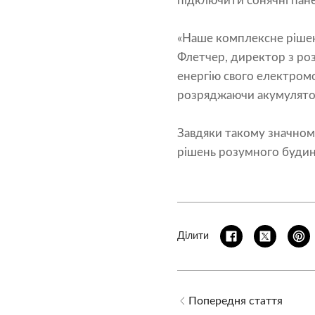
підключити сонячні пан
«Наше комплексне рішенн
Флетчер, директор з роз
енергію свого електромо
розряджаючи акумулято
Завдяки такому значном
рішень розумного будинку
Ділити
Попередня стаття