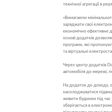
технічної агрегації в реа
«Вимагаючи мінімальног
заряджати свої електром
економічно ефективне до
основі додатків дозволя
програми, які пропоную
та віртуальні електростан
Через центр додатків D
автомобіля до мережі, 
На додаток до доходу, о
насолоджуватися підвищ
живити будинки під час 
зберігається в електро