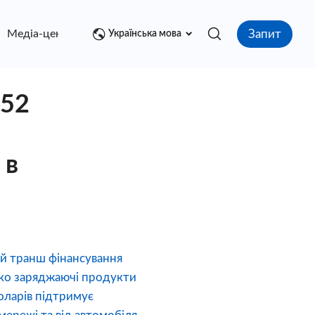
Запит
Медіа-центр
контакт
Українська мова
 52
 в
ий транш фінансування
егко заряджаючі продукти
оларів підтримує