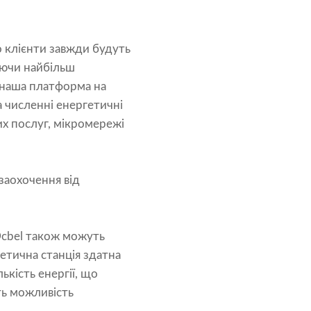
 клієнти завжди будуть
уючи найбільш
, наша платформа на
 численні енергетичні
х послуг, мікромережі
заохочення від
Dcbel також можуть
тична станція здатна
кість енергії, що
ть можливість