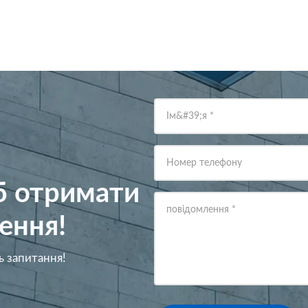
Ім&#39;я
*
Номер телефону
об отримати
повідомлення
*
ення!
ь запитання!