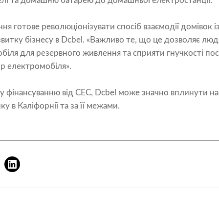
елі та домашню батарею до домашньої електростанції.
я готове революціонізувати спосіб взаємодії домівок 
витку бізнесу в Dcbel. «Важливо те, що це дозволяє лю
біля для резервного живлення та сприяти гнучкості пос
р електромобіля».
у фінансуванню від CEC, Dcbel може значно вплинути н
 в Каліфорнії та за її межами.