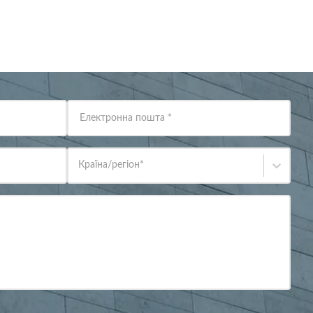
Електронна пошта
*
Країна/регіон
*