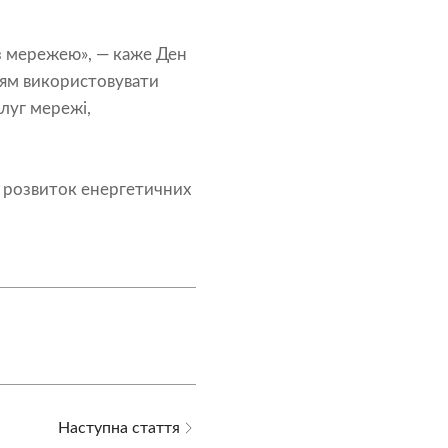
із мережею», — каже Ден
дям використовувати
луг мережі,
а розвиток енергетичних
Наступна стаття