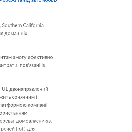
мережі та від автомобіля
Southern California
ння домашніх
єнтам змогу ефективно
трати, пов’язані із
й UL двонаправлений
жить сонячним і
латформою компанії,
користанням,
переваг домовласників.
речей (IoT) для