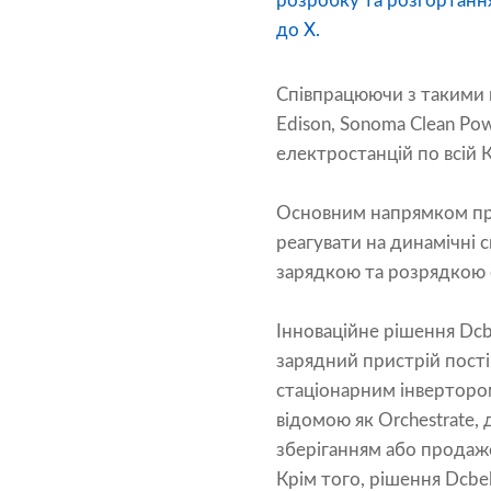
розробку та розгортання
до X.
Співпрацюючи з такими ша
Edison, Sonoma Clean Pow
електростанцій по всій К
Основним напрямком про
реагувати на динамічні с
зарядкою та розрядкою 
Інноваційне рішення Dc
зарядний пристрій пості
стаціонарним інверторо
відомою як Orchestrate,
зберіганням або продаже
Крім того, рішення Dcbe