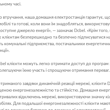
льному часі.
о втручання, наша домашня електростанція гарантує, що
обілі та готові, коли вони їм знадобляться, використов
ступне джерело енергії», — зазначає Dcbel. «Крім того
є клієнтам безперешкодно та безпечно підписуватися на
ть комунальні підприємства, постачальники енергетични
ції».
cbel клієнти можуть легко отримати доступ до програм 
полегшуючи їхню участь і спрощуючи отримання переваг.
триманого завдяки динамічній реакції мережі, клієнти 
еною енергонезалежністю та стійкістю. Домашня енерге
тривалих відключень мережі, використовуючи значну кіль
мобілях. Для подальшої енергонезалежності клієнти маю