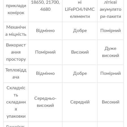
18650, 21700,
ні
літієві
приклади
4680
LiFePO4/NMC
акумулято
комірок
елементи
ри-пакети
Механічн
Відмінно
Добре
Помірний
а міцність
Використ
Дуже
ання
Помірний
Високий
високий
простору
Тепловідд
Відмінно
Добре
Помірний
ача
Складніс
ть
Середньо-
складанн
Середній
Високий
високий
я
упаковки
Гнучкість