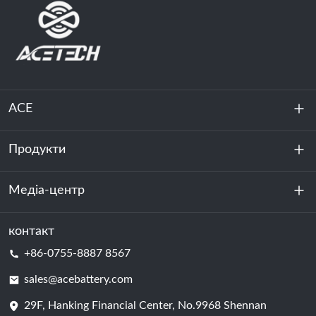
ACE
Продукти
Про нас
Стійкість
Медіа-центр
Зберігання енергії
Центр обробки даних та серверна кімната
контакт
Новини
+86-0755-8887 8567
Сила руху
Блог
sales@acebattery.com
29F, Hanking Financial Center, No.9968 Shennan
Елемент батареї