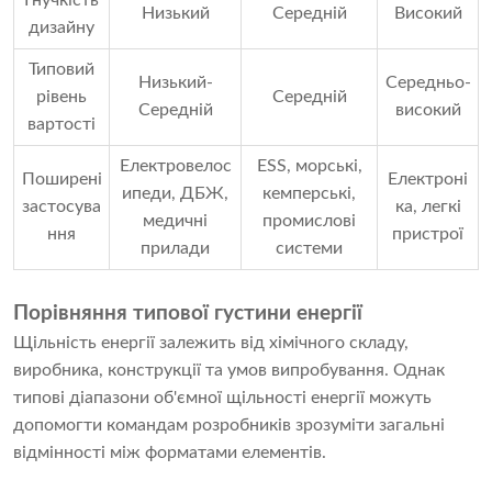
Низький
Середній
Високий
дизайну
Типовий
Низький-
Середньо-
рівень
Середній
Середній
високий
вартості
Електровелос
ESS, морські,
Поширені
Електроні
ипеди, ДБЖ,
кемперські,
застосува
ка, легкі
медичні
промислові
ння
пристрої
прилади
системи
Порівняння типової густини енергії
Щільність енергії залежить від хімічного складу,
виробника, конструкції та умов випробування. Однак
типові діапазони об'ємної щільності енергії можуть
допомогти командам розробників зрозуміти загальні
відмінності між форматами елементів.