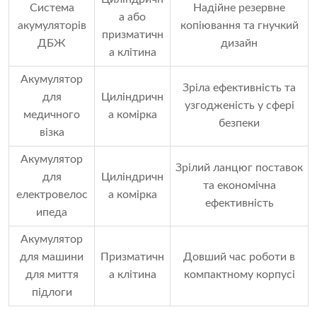
Система
Надійне резервне
а або
акумуляторів
копіювання та гнучкий
призматичн
ДБЖ
дизайн
а клітина
Акумулятор
Зріла ефективність та
для
Циліндричн
узгодженість у сфері
медичного
а комірка
безпеки
візка
Акумулятор
Зрілий ланцюг поставок
для
Циліндричн
та економічна
електровелос
а комірка
ефективність
ипеда
Акумулятор
для машини
Призматичн
Довший час роботи в
для миття
а клітина
компактному корпусі
підлоги