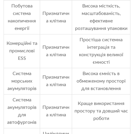
Побутова
Висока місткість,
система
Призматичн
масштабованість,
накопичення
а клітина
ефективне
енергії
розташування упаковки
Простіша системна
Комерційні та
Призматичн
інтеграція та
промислові
а клітина
конструкція великої
ESS
ємності
Система
Висока ємність в
Призматичн
морських
обмеженому просторі
а клітина
акумуляторів
для встановлення
Система
Краще використання
акумуляторів
Призматичн
простору та довший час
для
а клітина
роботи
автофургонів
Циліндричн