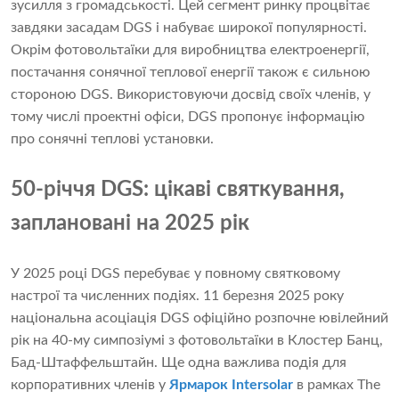
зусилля з громадськості. Цей сегмент ринку процвітає
завдяки засадам DGS і набуває широкої популярності.
Окрім фотовольтаїки для виробництва електроенергії,
постачання сонячної теплової енергії також є сильною
стороною DGS. Використовуючи досвід своїх членів, у
тому числі проектні офіси, DGS пропонує інформацію
про сонячні теплові установки.
50-річчя DGS: цікаві святкування,
заплановані на 2025 рік
У 2025 році DGS перебуває у повному святковому
настрої та численних подіях. 11 березня 2025 року
національна асоціація DGS офіційно розпочне ювілейний
рік на 40-му симпозіумі з фотовольтаїки в Клостер Банц,
Бад-Штаффельштайн. Ще одна важлива подія для
корпоративних членів у
Ярмарок Intersolar
в рамках The