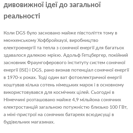
дивовижної ідеї до загальної
реальності
Коли DGS було засновано майже півстоліття тому в
мюнхенському Хофбройхаузі, виробництво
електроенергії та тепла з сонячної енергії для багатьох
здавалося далекою мрією. Адольф Гетцбергер, покійний
засновник Фраунгоферового інституту систем сонячної
енергії (ISE) і DGS, рано визнав потенціал сонячної енергії
в 1970-х роках. Тоді один ват фотоелектричної енергії
коштував кілька сотень німецьких марок і в основному
використовувався для космічних цілей. Сьогодні в
Німеччині розташовано майже 4,9 мільйона сонячних
електростанцій загальною потужністю близько 100 ГВт,
а міні-пристрої на сонячних батареях всюдисущі в
будівельних магазинах.