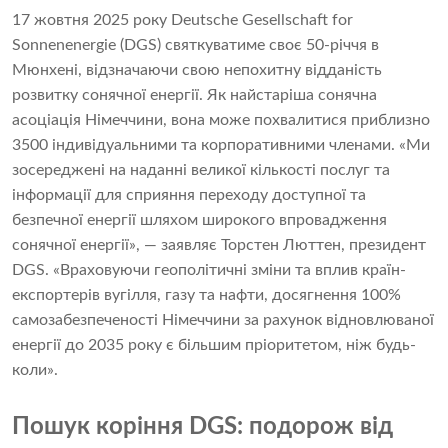
17 жовтня 2025 року Deutsche Gesellschaft for
Sonnenenergie (DGS) святкуватиме своє 50-річчя в
Мюнхені, відзначаючи свою непохитну відданість
розвитку сонячної енергії. Як найстаріша сонячна
асоціація Німеччини, вона може похвалитися приблизно
3500 індивідуальними та корпоративними членами. «Ми
зосереджені на наданні великої кількості послуг та
інформації для сприяння переходу доступної та
безпечної енергії шляхом широкого впровадження
сонячної енергії», — заявляє Торстен Люттен, президент
DGS. «Враховуючи геополітичні зміни та вплив країн-
експортерів вугілля, газу та нафти, досягнення 100%
самозабезпеченості Німеччини за рахунок відновлюваної
енергії до 2035 року є більшим пріоритетом, ніж будь-
коли».
Пошук коріння DGS: подорож від