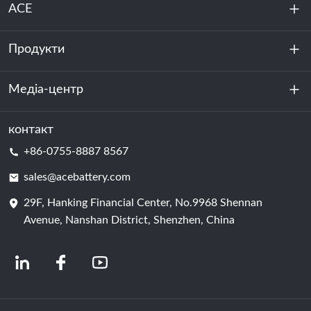
ACE
Продукти
Про нас
Стійкість
Медіа-центр
Зберігання енергії
Центр обробки даних та серверна кімната
контакт
Новини
+86-0755-8887 8567
Сила руху
Блог
sales@acebattery.com
29F, Hanking Financial Center, No.9968 Shennan
Елемент батареї
Avenue, Nanshan District, Shenzhen, China