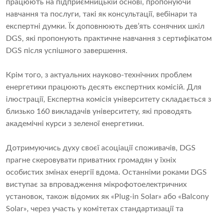
працюють на підприємницькій основі, пропонуючи
навчання та послуги, такі як консультації, вебінари та
експертні думки. Їх доповнюють дев’ять сонячних шкіл
DGS, які пропонують практичне навчання з сертифікатом
DGS після успішного завершення.
Крім того, з актуальних науково-технічних проблем
енергетики працюють десять експертних комісій. Для
ілюстрації, Експертна комісія університету складається з
близько 160 викладачів університету, які проводять
академічні курси з зеленої енергетики.
Дотримуючись духу своєї асоціації споживачів, DGS
прагне скеровувати приватних громадян у їхніх
особистих змінах енергії вдома. Останніми роками DGS
виступає за впровадження мікрофотоелектричних
установок, також відомих як «Plug-in Solar» або «Balcony
Solar», через участь у комітетах стандартизації та