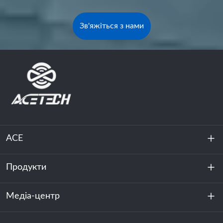
Зв'яжіться з нами
ACE
Продукти
Про нас
Стійкість
Медіа-центр
Зберігання енергії