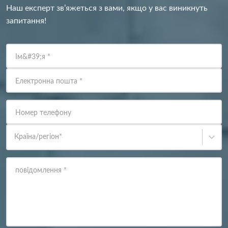
Наш експерт зв’яжеться з вами, якщо у вас виникнуть
запитання!
Ім&#39;я
*
Електронна пошта
*
Номер телефону
Країна/регіон
*
повідомлення
*