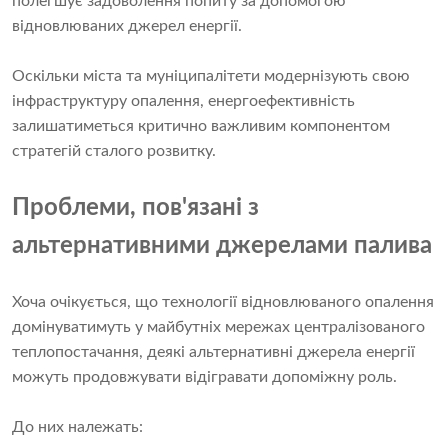
полегшує задоволення попиту за допомогою
відновлюваних джерел енергії.
Оскільки міста та муніципалітети модернізують свою
інфраструктуру опалення, енергоефективність
залишатиметься критично важливим компонентом
стратегій сталого розвитку.
Проблеми, пов'язані з
альтернативними джерелами палива
Хоча очікується, що технології відновлюваного опалення
домінуватимуть у майбутніх мережах централізованого
теплопостачання, деякі альтернативні джерела енергії
можуть продовжувати відігравати допоміжну роль.
До них належать: