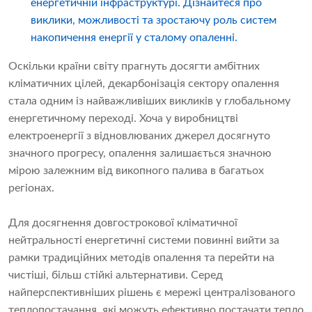
енергетичній інфраструктурі. Дізнайтеся про
виклики, можливості та зростаючу роль систем
накопичення енергії у сталому опаленні.
Оскільки країни світу прагнуть досягти амбітних
кліматичних цілей, декарбонізація сектору опалення
стала одним із найважливіших викликів у глобальному
енергетичному переході. Хоча у виробництві
електроенергії з відновлюваних джерел досягнуто
значного прогресу, опалення залишається значною
мірою залежним від викопного палива в багатьох
регіонах.
Для досягнення довгострокової кліматичної
нейтральності енергетичні системи повинні вийти за
рамки традиційних методів опалення та перейти на
чистіші, більш стійкі альтернативи. Серед
найперспективніших рішень є мережі централізованого
теплопостачання, які можуть ефективно постачати тепло