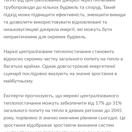
тепло від централізованих джерел через ізольовані
трубопроводи до кількох будівель та споруд. Такий
підхід може підвищити ефективність, зменшити викиди
та дозволити використовувати відновлювані та
низьковуглецеві джерела енергії, які можуть бути
непрактичними для окремих будівель.
Наразі централізоване теплопостачання становить
відносно скромну частку загального попиту на тепло в
багатьох країнах. Однак довгострокові енергетичні
сценарії послідовно вказують на значне зростання в
майбутньому.
Експерти прогнозують, що мережі централізованого
теплопостачання можуть забезпечити від 17% до 31%
загального попиту на тепло в деяких регіонах до 2045
року, порівняно зі значно нижчими рівнями сьогодні. Це
зростання відображає зростаюче визнання систем