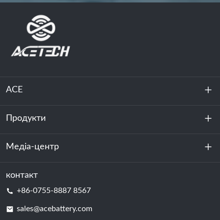
ACE
Продукти
Про нас
Стійкість
Медіа-центр
Зберігання енергії
Центр обробки даних та серверна кімната
контакт
Новини
+86-0755-8887 8567
Сила руху
Блог
sales@acebattery.com