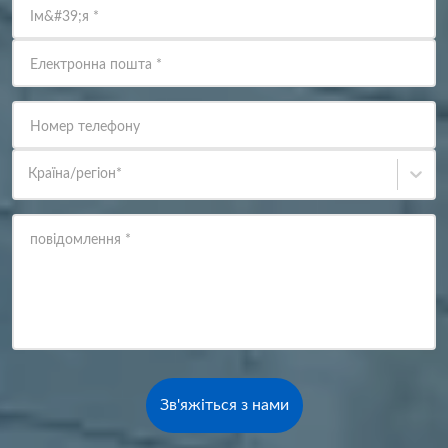
Ім&#39;я
*
Електронна пошта
*
Номер телефону
Країна/регіон
*
повідомлення
*
Зв'яжіться з нами