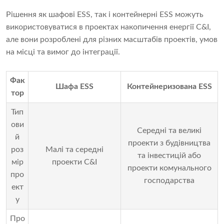
Рішення як шафові ESS, так і контейнерні ESS можуть
використовуватися в проектах накопичення енергії C&I,
але вони розроблені для різних масштабів проектів, умов
на місці та вимог до інтеграції.
Фак
Шафа ESS
Контейнеризована ESS
тор
Тип
ови
Середні та великі
й
проекти з будівництва
роз
Малі та середні
та інвестицій або
мір
проекти C&I
проекти комунального
про
господарства
ект
у
Про