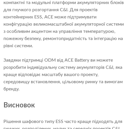
компактні та модульні платформи акумуляторних блоків
для гнучкого розгортання C&I. Для проектів
контейнерних ESS, ACE може підтримувати
конфігурацію великомасштабної акумуляторної системи
з особливим акцентом на управління температурою,
пожежну безпеку, ремонтопридатність та інтеграцію на
рівні системи.
Завдяки підтримці ODM від ACE Battery ви можете
розробити індивідуальну систему акумуляторів C&I, яка
краще відповідає масштабу вашого проекту,
середовищу встановлення, цільовому ринку та вимогам
бренду.
Висновок
Рішення шафового типу ESS часто краще підходять для
гнучких, розподілених, малих та середніх проектів C&I.