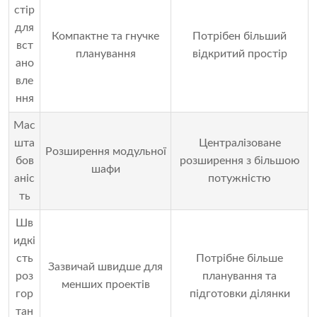
стір
для
Компактне та гнучке
Потрібен більший
вст
планування
відкритий простір
ано
вле
ння
Мас
шта
Централізоване
Розширення модульної
бов
розширення з більшою
шафи
аніс
потужністю
ть
Шв
идкі
сть
Потрібне більше
Зазвичай швидше для
роз
планування та
менших проектів
гор
підготовки ділянки
тан