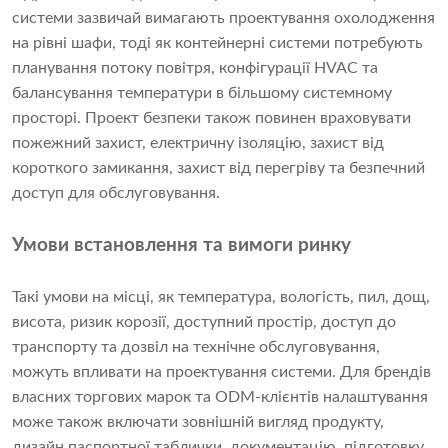
системи зазвичай вимагають проектування охолодження
на рівні шафи, тоді як контейнерні системи потребують
планування потоку повітря, конфігурації HVAC та
балансування температури в більшому системному
просторі. Проект безпеки також повинен враховувати
пожежний захист, електричну ізоляцію, захист від
короткого замикання, захист від перегріву та безпечний
доступ для обслуговування.
Умови встановлення та вимоги ринку
Такі умови на місці, як температура, вологість, пил, дощ,
висота, ризик корозії, доступний простір, доступ до
транспорту та дозвіл на технічне обслуговування,
можуть впливати на проектування системи. Для брендів
власних торгових марок та ODM-клієнтів налаштування
може також включати зовнішній вигляд продукту,
дизайн паспортної таблички, документацію, підготовку