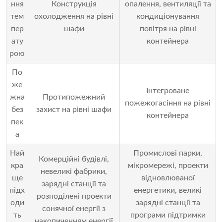
ння
Конструкція
опалення, вентиляції та
тем
охолодження на рівні
кондиціонування
пер
шафи
повітря на рівні
ату
контейнера
рою
По
же
Інтегроване
жна
Протипожежний
пожежогасіння на рівні
без
захист на рівні шафи
контейнера
пек
а
Най
Промислові парки,
Комерційні будівлі,
кра
мікромережі, проекти
невеликі фабрики,
ще
відновлюваної
зарядні станції та
підх
енергетики, великі
розподілені проекти
оди
зарядні станції та
сонячної енергії з
ть
програми підтримки
накопиченням енергії