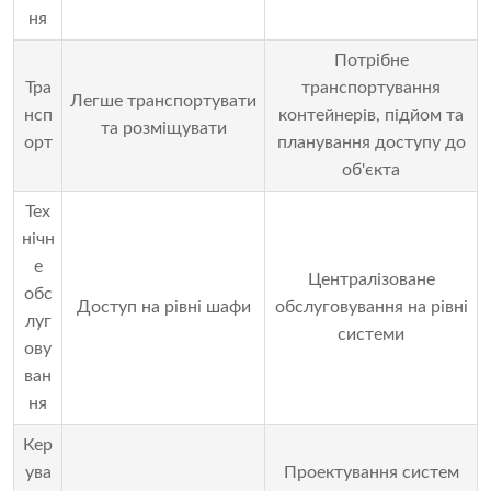
ня
Потрібне
Тра
транспортування
Легше транспортувати
нсп
контейнерів, підйом та
та розміщувати
орт
планування доступу до
об'єкта
Тех
нічн
е
Централізоване
обс
Доступ на рівні шафи
обслуговування на рівні
луг
системи
ову
ван
ня
Кер
ува
Проектування систем