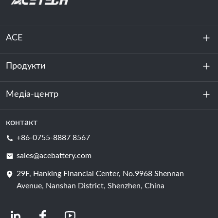
ACE
Продукти
Про нас
Стійкість
Медіа-центр
Зберігання енергії
Центр обробки даних та серверна кімната
контакт
Новини
+86-0755-8887 8567
Сила руху
Блог
sales@acebattery.com
29F, Hanking Financial Center, No.9968 Shennan
Елемент батареї
Avenue, Nanshan District, Shenzhen, China