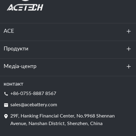
ACE
Продукти
Про нас
Стійкість
Медіа-центр
Зберігання енергії
Центр обробки даних та серверна кімната
контакт
Новини
+86-0755-8887 8567
Сила руху
Блог
sales@acebattery.com
29F, Hanking Financial Center, No.9968 Shennan
Елемент батареї
Avenue, Nanshan District, Shenzhen, China