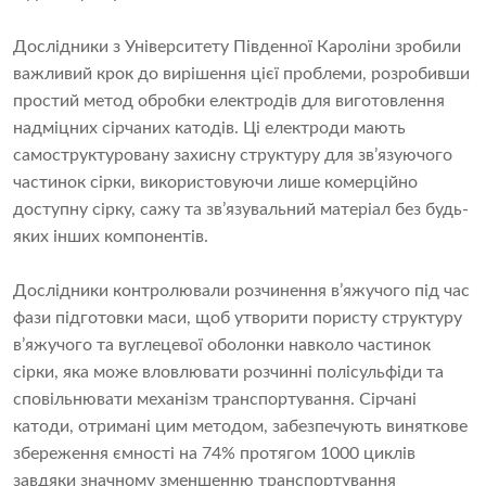
Дослідники з Університету Південної Кароліни зробили
важливий крок до вирішення цієї проблеми, розробивши
простий метод обробки електродів для виготовлення
надміцних сірчаних катодів. Ці електроди мають
самоструктуровану захисну структуру для зв’язуючого
частинок сірки, використовуючи лише комерційно
доступну сірку, сажу та зв’язувальний матеріал без будь-
яких інших компонентів.
Дослідники контролювали розчинення в’яжучого під час
фази підготовки маси, щоб утворити пористу структуру
в’яжучого та вуглецевої оболонки навколо частинок
сірки, яка може вловлювати розчинні полісульфіди та
сповільнювати механізм транспортування. Сірчані
катоди, отримані цим методом, забезпечують виняткове
збереження ємності на 74% протягом 1000 циклів
завдяки значному зменшенню транспортування