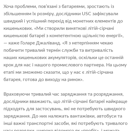
Хоча проблеми, пов’язані з батареями, зростають із
збільшенням їх розміру, дослідники USC зафіксували
швидкий і успішний перехід від монетних елементів до
кишенькових. «Ми створили виняткові літій-сірчані
кишенькові батареї з компетентною щільністю енергії»,
— каже Голаре Джаліванд. «Я з нетерпінням чекаю
побачити тривалий термін служби та витривалість
наших кишенькових акумуляторів, оскільки це останній
крок для нас і нашого промислового партнера. На цьому
етапі ми зможемо сказати, що у нас є літій-сірчана
батарея, готова до виходу на ринок».
Враховуючи тривалий час заряджання та розряджання,
дослідники вважають, що літій-сірчані батареї найкраще
підходять для застосувань, які не потребують швидкого
заряджання. До них належать вантажівки, автобуси та
інші важкі транспортні засоби, які потребують тривалого
часу розрядки, широко відомого як «пробіг», і можуть