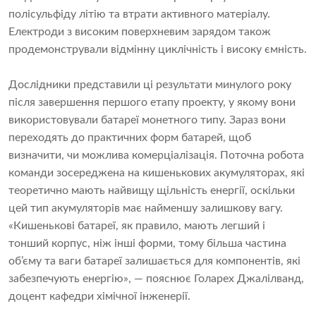
полісульфіду літію та втрати активного матеріалу.
Електроди з високим поверхневим зарядом також
продемонстрували відмінну циклічність і високу ємність.
Дослідники представили ці результати минулого року
після завершення першого етапу проекту, у якому вони
використовували батареї монетного типу. Зараз вони
переходять до практичних форм батарей, щоб
визначити, чи можлива комерціалізація. Поточна робота
команди зосереджена на кишенькових акумуляторах, які
теоретично мають найвищу щільність енергії, оскільки
цей тип акумуляторів має найменшу залишкову вагу.
«Кишенькові батареї, як правило, мають легший і
тонший корпус, ніж інші форми, тому більша частина
об’єму та ваги батареї залишається для компонентів, які
забезпечують енергію», — пояснює Голарех Джалілванд,
доцент кафедри хімічної інженерії.